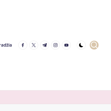
facebook.com
twitter.com
t.me
instagram.com
youtube.com
radžia