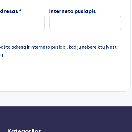
adresas
*
Interneto puslapis
pašto adresą ir interneto puslapį, kad jų nebereiktų įvesti
rą.
Kategorijos