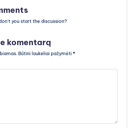
mments
n’t you start the discussion?
te komentarą
lbiamas.
Būtini laukeliai pažymėti
*