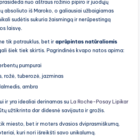
s prasideda nuo aštraus rožinio pipiro ir juodųjų
ių absoliuto iš Maroko, o galiausiai užbaigiamas
nikali sudėtis sukuria žaismingą ir nerūpestingą
s laisvę.
 tik patrauklus, bet ir
aprūpintas natūraliomis
ali šiek tiek skirtis. Pagrindinės kvapo natos apima:
ų serbentų pumpurai
s, rožė, tuberozė, jazminas
ndalmedis, ambra
i ir yra idealiai derinamas su
La Roche-Posay Lipikar
ų užtikrinta dar didesnė savijauta ir grožis.
tik miesto, bet ir moters dvasios dviprasmiškumą,
eriai, kuri nori išreikšti savo unikalumą.