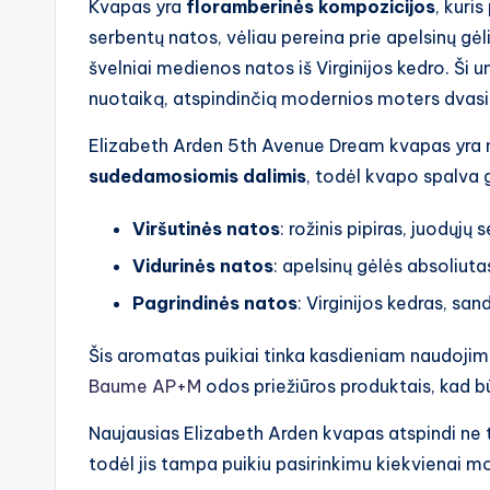
Kvapas yra
floramberinės kompozicijos
, kuri
serbentų natos, vėliau pereina prie apelsinų gėl
švelniai medienos natos iš Virginijos kedro. Ši u
nuotaiką, atspindinčią modernios moters dvasio
Elizabeth Arden 5th Avenue Dream kvapas yra ne
sudedamosiomis dalimis
, todėl kvapo spalva g
Viršutinės natos
: rožinis pipiras, juodųj
Vidurinės natos
: apelsinų gėlės absoliuta
Pagrindinės natos
: Virginijos kedras, sa
Šis aromatas puikiai tinka kasdieniam naudojimu
Baume AP+M
odos priežiūros produktais, kad būt
Naujausias Elizabeth Arden kvapas atspindi ne 
todėl jis tampa puikiu pasirinkimu kiekvienai mot