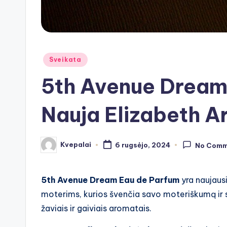
Posted
Sveikata
in
5th Avenue Dream
Nauja Elizabeth A
Kvepalai
6 rugsėjo, 2024
No Comm
Posted
by
5th Avenue Dream Eau de Parfum
yra naujausi
moterims, kurios švenčia savo moteriškumą ir si
žaviais ir gaiviais aromatais.