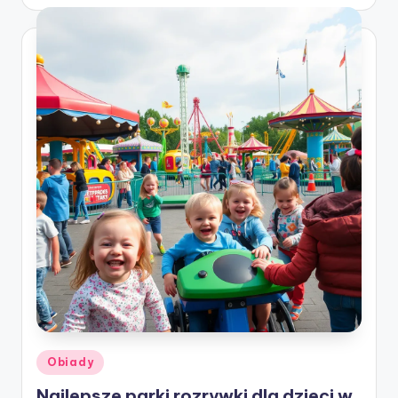
by
Posted
Obiady
in
Najlepsze parki rozrywki dla dzieci w