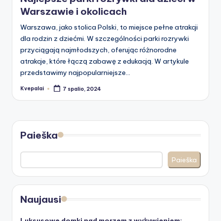
Warszawie i okolicach
Warszawa, jako stolica Polski, to miejsce pełne atrakcji
dla rodzin z dziećmi. W szczególności parki rozrywki
przyciągają najmłodszych, oferując różnorodne
atrakcje, które łączą zabawę z edukacją. W artykule
przedstawimy najpopularniejsze…
Kvepalai
7 spalio, 2024
Posted
by
Paieška
Paieška
Naujausi
Luksusowe domki nad morzem z wyżywieniem: