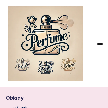
Skip
to
content
Obiady
Home
»
Obiady