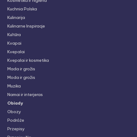
Kosmetika ir higiena
Kuchnia Polska
Kulinarija
Kulinarne Inspiracje
Kultūra
Kvapai
Kvepalai
Kvepalai ir kosmetika
Mada ir grožis
Moda ir grožis
Muzika
Namai ir interjeras
Obiady
Obozy
Podróże
Przepisy