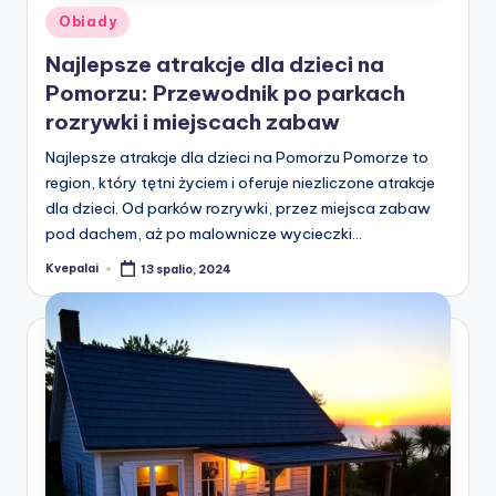
Posted
Obiady
in
Najlepsze atrakcje dla dzieci na
Pomorzu: Przewodnik po parkach
rozrywki i miejscach zabaw
Najlepsze atrakcje dla dzieci na Pomorzu Pomorze to
region, który tętni życiem i oferuje niezliczone atrakcje
dla dzieci. Od parków rozrywki, przez miejsca zabaw
pod dachem, aż po malownicze wycieczki…
Kvepalai
13 spalio, 2024
Posted
by