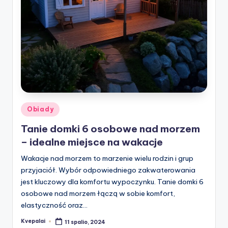
Posted
Obiady
in
Tanie domki 6 osobowe nad morzem
– idealne miejsce na wakacje
Wakacje nad morzem to marzenie wielu rodzin i grup
przyjaciół. Wybór odpowiedniego zakwaterowania
jest kluczowy dla komfortu wypoczynku. Tanie domki 6
osobowe nad morzem łączą w sobie komfort,
elastyczność oraz…
Kvepalai
11 spalio, 2024
Posted