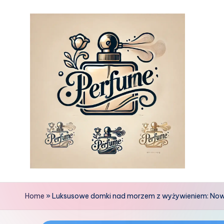
Skip
to
content
Home
»
Luksusowe domki nad morzem z wyżywieniem: Now