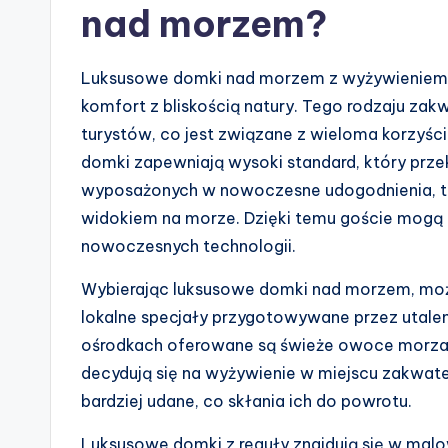
nad morzem?
Luksusowe domki nad morzem z wyżywieniem t
komfort z bliskością natury. Tego rodzaju za
turystów, co jest związane z wieloma korzyści
domki zapewniają wysoki standard, który przek
wyposażonych w nowoczesne udogodnienia, taki
widokiem na morze. Dzięki temu goście mogą c
nowoczesnych technologii.
Wybierając luksusowe domki nad morzem, możn
lokalne specjały przygotowywane przez utale
ośrodkach oferowane są świeże owoce morza, r
decydują się na wyżywienie w miejscu zakwate
bardziej udane, co skłania ich do powrotu.
Luksusowe domki z reguły znajdują się w malo