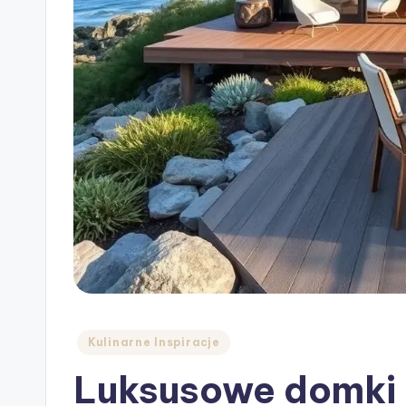
Posted
Kulinarne Inspiracje
in
Luksusowe domki 