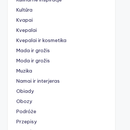
Kultūra
Kvapai
Kvepalai
Kvepalai ir kosmetika
Mada ir grožis
Moda ir grožis
Muzika
Namai ir interjeras
Obiady
Obozy
Podróże
Przepisy