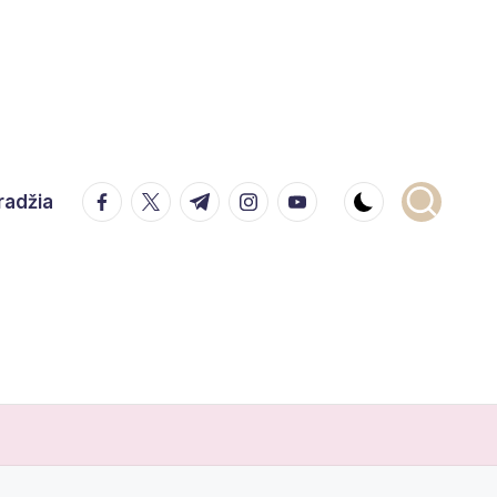
facebook.com
twitter.com
t.me
instagram.com
youtube.com
radžia