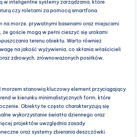
 w inteligentne systemy zarządzania, które
aturą czy roletami za pomocą smartfona.
m na morze, prywatnymi basenami oraz miejscami
ą, że goście mogą w pełni cieszyć się urokami
uszczania terenu obiektu. Warto również
uwagę na jakość wyżywienia, co skłania właścicieli
 oraz zdrowych, zrównoważonych posiłków.
ad morzem stanowią kluczowy element przyciągający
trend w kierunku minimalistycznych form, które
czenie. Obiekty te często charakteryzują się
alne wykorzystanie światła dziennego oraz
ięcej projektów uwzględnia zasady
oneczne oraz systemy zbierania deszczówki.