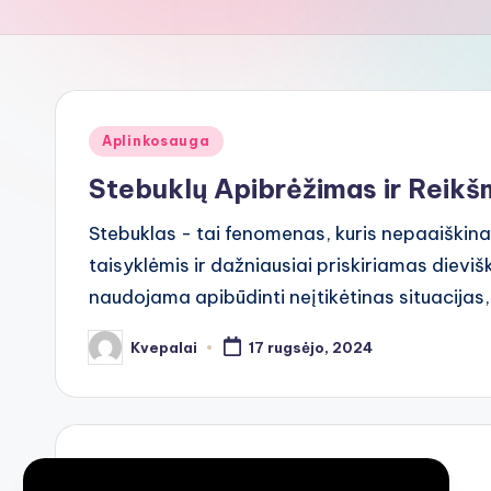
Posted
Aplinkosauga
in
Stebuklų Apibrėžimas ir Reik
Stebuklas - tai fenomenas, kuris nepaaiški
taisyklėmis ir dažniausiai priskiriamas dieviš
naudojama apibūdinti neįtikėtinas situacijas, 
Kvepalai
17 rugsėjo, 2024
Posted
by