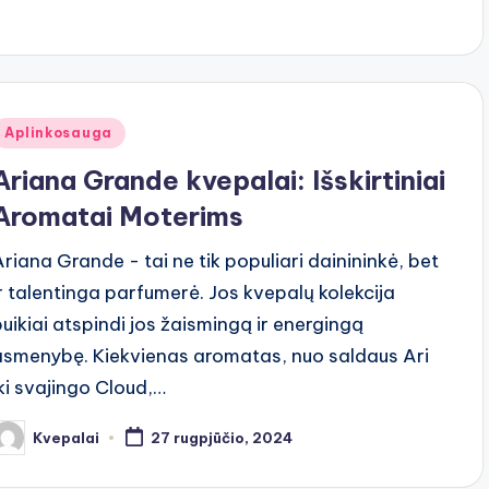
Posted
Aplinkosauga
n
Ariana Grande kvepalai: Išskirtiniai
Aromatai Moterims
Ariana Grande - tai ne tik populiari dainininkė, bet
ir talentinga parfumerė. Jos kvepalų kolekcija
puikiai atspindi jos žaismingą ir energingą
asmenybę. Kiekvienas aromatas, nuo saldaus Ari
iki svajingo Cloud,…
Kvepalai
27 rugpjūčio, 2024
osted
y