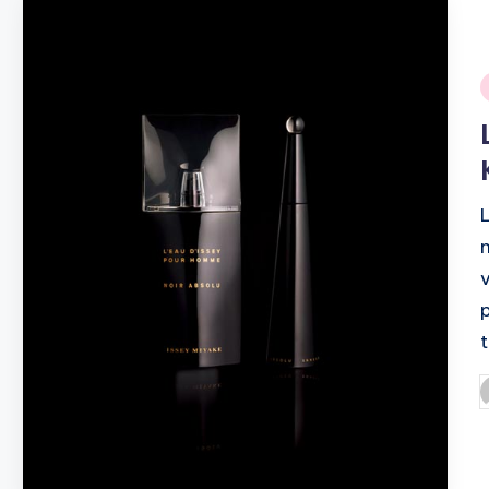
i
P
b