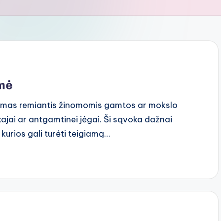
šmė
namas remiantis žinomomis gamtos ar mokslo
kajai ar antgamtinei jėgai. Ši sąvoka dažnai
kurios gali turėti teigiamą…