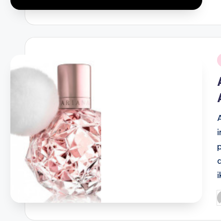
i
P
b