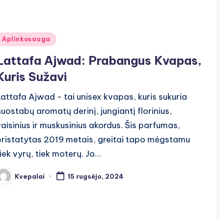
Posted
Aplinkosauga
n
Lattafa Ajwad: Prabangus Kvapas,
Kuris Sužavi
Lattafa Ajwad - tai unisex kvapas, kuris sukuria
nuostabų aromatų derinį, jungiantį florinius,
vaisinius ir muskusinius akordus. Šis parfumas,
pristatytas 2019 metais, greitai tapo mėgstamu
tiek vyrų, tiek moterų. Jo…
Kvepalai
15 rugsėjo, 2024
osted
y