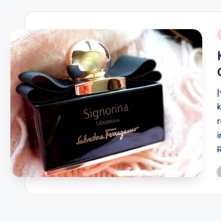
i
P
b