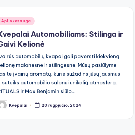
Posted
Aplinkosauga
n
Kvepalai Automobiliams: Stilinga ir
Gaivi Kelionė
Įvairūs automobilių kvapai gali paversti kiekvieną
kelionę malonesne ir stilingesne. Mūsų pasiūlyme
rasite įvairių aromatų, kurie sužadins jūsų jausmus
ir suteiks automobilio salonui unikalią atmosferą.
RITUALS ir Max Benjamin siūlo…
Kvepalai
20 rugpjūčio, 2024
osted
y