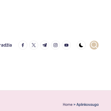
facebook.com
twitter.com
t.me
instagram.com
youtube.com
radžia
Home
»
Aplinkosauga