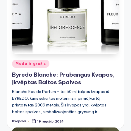
Posted
Mada ir grožis
in
Byredo Blanche: Prabangus Kvapas,
Įkvėptas Baltos Spalvos
Blanche Eau de Parfum - tai 50 ml talpos kvapas iš
BYREDO, kuris sukurtas moterims ir pirmą kartą
pristatytas 2009 metais. Šis kvapas yra įkvėptas
baltos spalvos, simbolizuojančios grynumą ir…
Kvepalai
19 rugsėjo, 2024
Posted
by