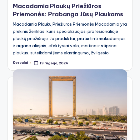
Macadamia Plaukų Priežiūros
Priemonės: Prabanga Jūsų Plaukams
Macadamia Plaukų Priežiūros Priemonės Macadamia yra
prekinis ženklas, kuris specializuojasi profesionalioje
plaukų priežiūroje. Jo produktai, praturtinti makadamijos
ir argano aliejais, efektyviai valo, maitina ir stiprina
plaukus, suteikdami jiems elastingumo, žvilgesio…
Kvepalai
19 rugsėjo, 2024
Posted
by