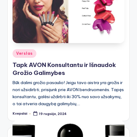
Posted
Verslas
in
Tapk AVON Konsultantu ir Išnaudok
Grožio Galimybes
Būk dalimi grožio pasaulio! Jeigu tavo aistra yra grožis ir
nori užsidirbti, prisijunk prie AVON bendruomenės. Tapęs
konsultantu, galėsi uždirbti iki 30% nuo savo užsakymų,
o tai atveria daugybę galimybių.…
Kvepalai
19 rugsėjo, 2024
Posted
by