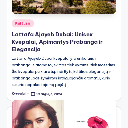
Posted
Kultūra
in
Lattafa Ajayeb Dubai: Unisex
Kvepalai, Apimantys Prabanga ir
Elegancija
Lattafa Ajayeb Dubai kvepalai yra unikalaus ir
prabangaus aromato, skirtos tiek vyrams, tiek moterims.
Šie kvepalai puikiai atspindi Rytų kultūros eleganciją ir
prabangą, pasižymintys intriguojančiu aromatu, kuris
sukuria nepakartojamą pojūtį.…
Kvepalai
19 rugsėjo, 2024
Posted
by