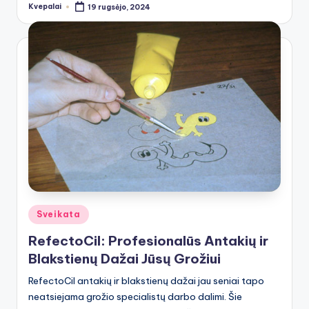
Kvepalai
19 rugsėjo, 2024
Posted
by
Posted
Sveikata
in
RefectoCil: Profesionalūs Antakių ir
Blakstienų Dažai Jūsų Grožiui
RefectoCil antakių ir blakstienų dažai jau seniai tapo
neatsiejama grožio specialistų darbo dalimi. Šie