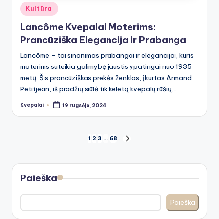
Posted
Kultūra
in
Lancôme Kvepalai Moterims:
Prancūziška Elegancija ir Prabanga
Lancôme – tai sinonimas prabangai ir elegancijai, kuris
moterims suteikia galimybę jaustis ypatingai nuo 1935
metų. Šis prancūziškas prekės ženklas, įkurtas Armand
Petitjean, iš pradžių siūlė tik keletą kvepalų rūšių,…
Kvepalai
19 rugsėjo, 2024
Posted
by
Įrašų
1
2
3
…
68
NEXT
PAGE
puslapiavimas
Paieška
Paieška