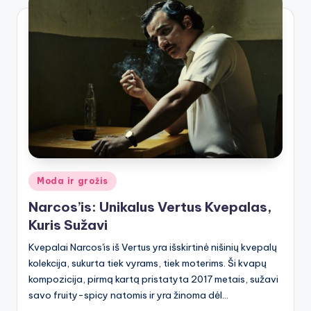
Posted
Moda ir grožis
in
Narcos’is: Unikalus Vertus Kvepalas,
Kuris Sužavi
Kvepalai Narcos'is iš Vertus yra išskirtinė nišinių kvepalų
kolekcija, sukurta tiek vyrams, tiek moterims. Ši kvapų
kompozicija, pirmą kartą pristatyta 2017 metais, sužavi
savo fruity-spicy natomis ir yra žinoma dėl…