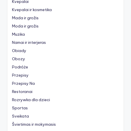
Kvepalai
Kvepalai ir kosmetika
Mada ir grožis
Moda ir grožis
Muzika
Namai ir interjeras
Obiady
Obozy
Podróże
Przepisy
Przepisy Na
Restoranai
Rozrywka dla dzieci
Sportas
Sveikata
Švietimas ir mokymasis