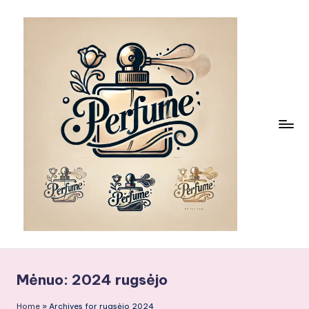
Skip
to
content
Mėnuo:
2024 rugsėjo
Home
»
Archives for rugsėjo 2024