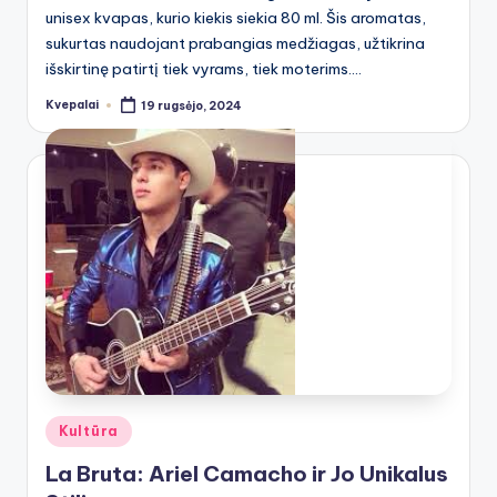
unisex kvapas, kurio kiekis siekia 80 ml. Šis aromatas,
sukurtas naudojant prabangias medžiagas, užtikrina
išskirtinę patirtį tiek vyrams, tiek moterims.…
Kvepalai
19 rugsėjo, 2024
Posted
by
Posted
Kultūra
in
La Bruta: Ariel Camacho ir Jo Unikalus