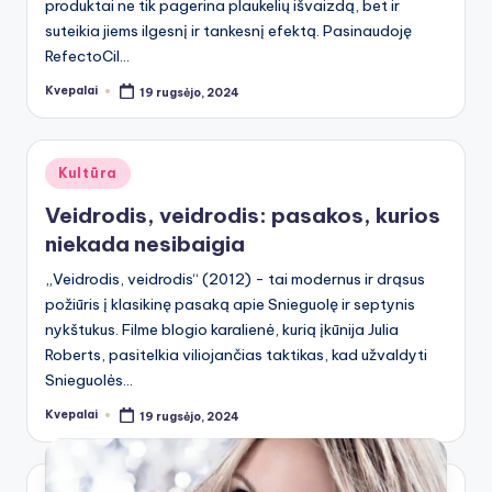
produktai ne tik pagerina plaukelių išvaizdą, bet ir
suteikia jiems ilgesnį ir tankesnį efektą. Pasinaudoję
RefectoCil…
Kvepalai
19 rugsėjo, 2024
Posted
by
Posted
Kultūra
in
Veidrodis, veidrodis: pasakos, kurios
niekada nesibaigia
„Veidrodis, veidrodis“ (2012) - tai modernus ir drąsus
požiūris į klasikinę pasaką apie Snieguolę ir septynis
nykštukus. Filme blogio karalienė, kurią įkūnija Julia
Roberts, pasitelkia viliojančias taktikas, kad užvaldyti
Snieguolės…
Kvepalai
19 rugsėjo, 2024
Posted
by