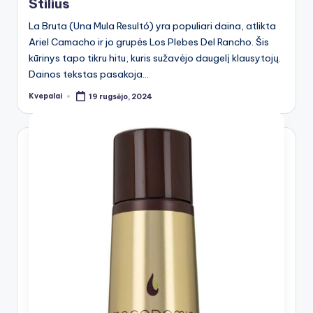
Stilius
La Bruta (Una Mula Resultó) yra populiari daina, atlikta
Ariel Camacho ir jo grupės Los Plebes Del Rancho. Šis
kūrinys tapo tikru hitu, kuris sužavėjo daugelį klausytojų.
Dainos tekstas pasakoja…
Kvepalai
19 rugsėjo, 2024
Posted
by