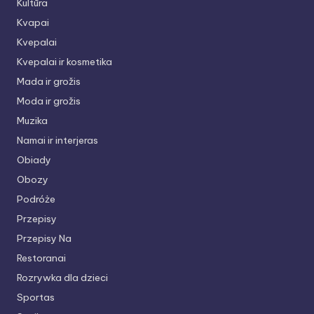
Kultūra
Kvapai
Kvepalai
Kvepalai ir kosmetika
Mada ir grožis
Moda ir grožis
Muzika
Namai ir interjeras
Obiady
Obozy
Podróże
Przepisy
Przepisy Na
Restoranai
Rozrywka dla dzieci
Sportas