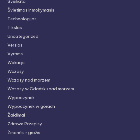
Sveikata
Švietimas ir mokymasis
Technologijos
Tikslas
Uncategorized
Verslas
Vyrams
Wakacje
Wczasy
Wczasy nad morzem
Wczasy w Gdańsku nad morzem
Wypoczynek
Wypoczynek w górach
Žaidimai
Zdrowe Przepisy
Žmonės ir grožis