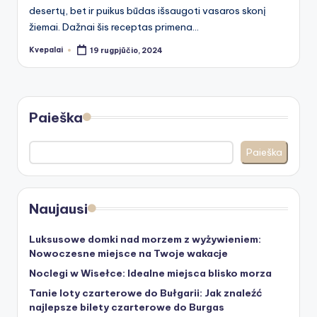
desertų, bet ir puikus būdas išsaugoti vasaros skonį
žiemai. Dažnai šis receptas primena…
Kvepalai
19 rugpjūčio, 2024
Posted
by
Paieška
Paieška
Naujausi
Luksusowe domki nad morzem z wyżywieniem:
Nowoczesne miejsce na Twoje wakacje
Noclegi w Wisełce: Idealne miejsca blisko morza
Tanie loty czarterowe do Bułgarii: Jak znaleźć
najlepsze bilety czarterowe do Burgas