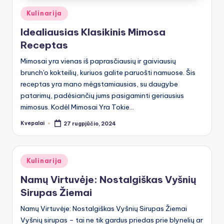
Posted
Kulinarija
in
Idealiausias Klasikinis Mimosa
Receptas
Mimosai yra vienas iš paprasčiausių ir gaiviausių
brunch'o kokteilių, kuriuos galite paruošti namuose. Šis
receptas yra mano mėgstamiausias, su daugybe
patarimų, padėsiančių jums pasigaminti geriausius
mimosus. Kodėl Mimosai Yra Tokie…
Kvepalai
27 rugpjūčio, 2024
Posted
by
Posted
Kulinarija
in
Namų Virtuvėje: Nostalgiškas Vyšnių
Sirupas Žiemai
Namų Virtuvėje: Nostalgiškas Vyšnių Sirupas Žiemai
Vyšnių sirupas – tai ne tik gardus priedas prie blynelių ar