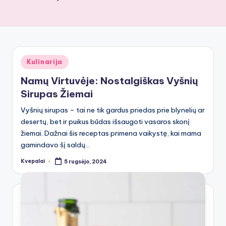
Posted
Kulinarija
in
Namų Virtuvėje: Nostalgiškas Vyšnių
Sirupas Žiemai
Vyšnių sirupas – tai ne tik gardus priedas prie blynelių ar
desertų, bet ir puikus būdas išsaugoti vasaros skonį
žiemai. Dažnai šis receptas primena vaikystę, kai mama
gamindavo šį saldų…
Kvepalai
5 rugsėjo, 2024
Posted
by