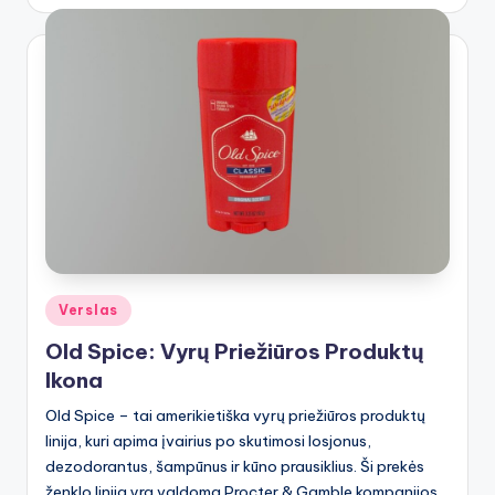
by
Posted
Verslas
in
Old Spice: Vyrų Priežiūros Produktų
Ikona
Old Spice – tai amerikietiška vyrų priežiūros produktų
linija, kuri apima įvairius po skutimosi losjonus,
dezodorantus, šampūnus ir kūno prausiklius. Ši prekės
ženklo linija yra valdoma Procter & Gamble kompanijos…