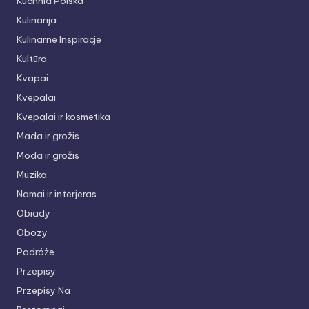
Kuchnia Polska
Kulinarija
Kulinarne Inspiracje
Kultūra
Kvapai
Kvepalai
Kvepalai ir kosmetika
Mada ir grožis
Moda ir grožis
Muzika
Namai ir interjeras
Obiady
Obozy
Podróże
Przepisy
Przepisy Na