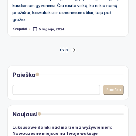
kasdieniam gyvenimui. Čia rasite viską, ko reikia namų
priežiūrai, laisvalaikiui ir asmeniniam stiliui, taip pat
grožio…
Kvepalai
6 rugsėjo, 2024
Posted
by
Įrašų
1
2
3
NEXT
PAGE
puslapiavimas
Paieška
Paieška
Naujausi
Luksusowe domki nad morzem z wyżywieniem:
Nowoczesne miejsce na Twoje wakacje