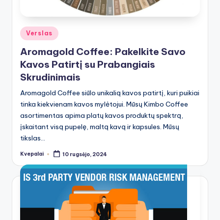
Posted
Verslas
in
Aromagold Coffee: Pakelkite Savo
Kavos Patirtį su Prabangiais
Skrudinimais
Aromagold Coffee siūlo unikalią kavos patirtį, kuri puikiai
tinka kiekvienam kavos mylėtojui. Mūsų Kimbo Coffee
asortimentas apima platų kavos produktų spektrą,
įskaitant visą pupelę, maltą kavą ir kapsules. Mūsų
tikslas…
Kvepalai
10 rugsėjo, 2024
Posted
by