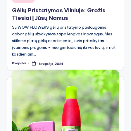
in
Gėlių Pristatymas Vilniuje: Grožis
Tiesiai Į Jūsų Namus
Su WOW FLOWERS gėlių pristatymo paslaugomis,
dabar gėlių užsakymas tapo lengvas ir patogus. Mes
siūlome platų gėlių asortimentą, kuris pritaikytas
įvairioms progoms – nuo gimtadienių iki vestuvių, ir net
kasdieniam…
Kvepalai
18 rugsėjo, 2024
Posted
by