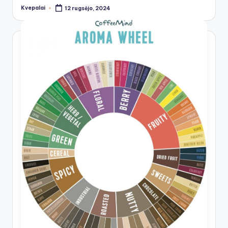
Kvepalai
12 rugsėjo, 2024
Posted
by