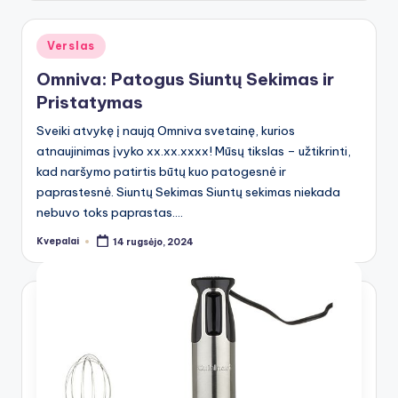
Posted
Verslas
in
Omniva: Patogus Siuntų Sekimas ir
Pristatymas
Sveiki atvykę į naują Omniva svetainę, kurios
atnaujinimas įvyko xx.xx.xxxx! Mūsų tikslas – užtikrinti,
kad naršymo patirtis būtų kuo patogesnė ir
paprastesnė. Siuntų Sekimas Siuntų sekimas niekada
nebuvo toks paprastas.…
Kvepalai
14 rugsėjo, 2024
Posted
by