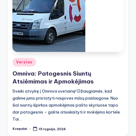
Posted
Verslas
in
Omniva: Patogesnis Siuntų
Atsiėmimas ir Apmokėjimas
Sveiki atvykę į Omniva svetainę! Džiaugiamės, kad
galime jums pristatyti naujoves mūsų paslaugose. Nuo
šiol siuntų išpirkos apmokėjimas pašto skyriuose tapo
dar patogesnis – galite atsiskaityti ir mokėjimo kortele.
Tai…
Kvepalai
15 rugsėjo, 2024
Posted
by