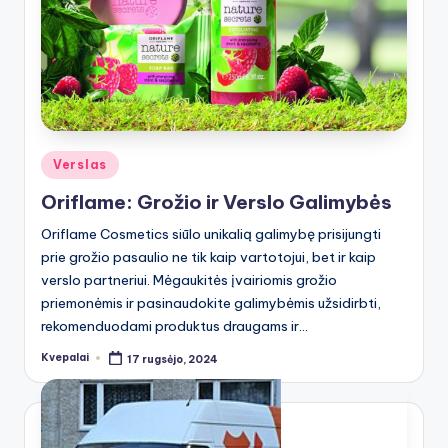
Posted
Verslas
in
Oriflame: Grožio ir Verslo Galimybės
Oriflame Cosmetics siūlo unikalią galimybę prisijungti
prie grožio pasaulio ne tik kaip vartotojui, bet ir kaip
verslo partneriui. Mėgaukitės įvairiomis grožio
priemonėmis ir pasinaudokite galimybėmis užsidirbti,
rekomenduodami produktus draugams ir…
Kvepalai
17 rugsėjo, 2024
Posted
by