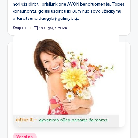
nori užsidirbti, prisijunk prie AVON bendruomenės. Tapęs
konsultantu, galėsi uždirbti iki 30% nuo savo užsakymų,
o tai atveria daugybę galimybių.…
Kvepalai
19 rugsėjo, 2024
Posted
by
Posted
Verslas