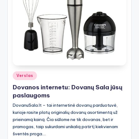
Posted
Verslas
in
Dovanos internetu: Dovanų Sala jūsų
paslaugoms
DovanuSala.lt – tai internetinė dovanų parduotuvė,
kurioje rasite platų originalių dovanų asortimentą už
prieinamą kainą. Čia siūlome ne tik dovanas, bet ir
pramogas, taip sukurdami unikalią patirtį kiekvienam
šventės proga.…