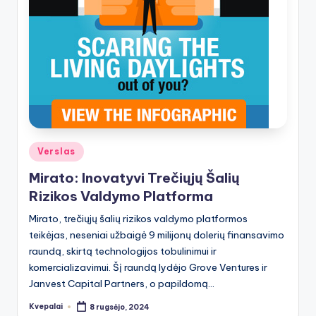
Posted
Verslas
in
Mirato: Inovatyvi Trečiųjų Šalių
Rizikos Valdymo Platforma
Mirato, trečiųjų šalių rizikos valdymo platformos
teikėjas, neseniai užbaigė 9 milijonų dolerių finansavimo
raundą, skirtą technologijos tobulinimui ir
komercializavimui. Šį raundą lydėjo Grove Ventures ir
Janvest Capital Partners, o papildomą…
Kvepalai
8 rugsėjo, 2024
Posted