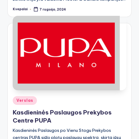
Kvepalai
7 rugsėjo, 2024
Posted
by
Posted
Verslas
in
Kasdieninės Paslaugos Prekybos
Centre PUPA
Kasdieninės Paslaugos po Vienu Stogu Prekybos
centras PUPA siūlo platų paslaugų spektrą, skirtą jūsų