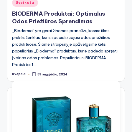
Posted
Sveikata
in
BIODERMA Produktai: Optimalus
Odos Priežiūros Sprendimas
„Bioderma“ yra gerai žinomas prancūzų kosmetikos
prekės ženklas, kuris specializuojasi odos priežiūros
produktuose. Šiame straipsnyje apžvelgsime kelis
populiarius „Bioderma“ produktus, kurie padeda spręsti
įvairias odos problemas. Populiariausi BIODERMA
Produktai 1.…
Kvepalai
31 rugpjūčio, 2024
Posted
by