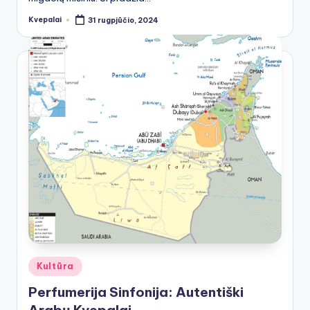
Kvepalai
31 rugpjūčio, 2024
Posted
by
Posted
Kultūra
in
Perfumerija Sinfonija: Autentiški