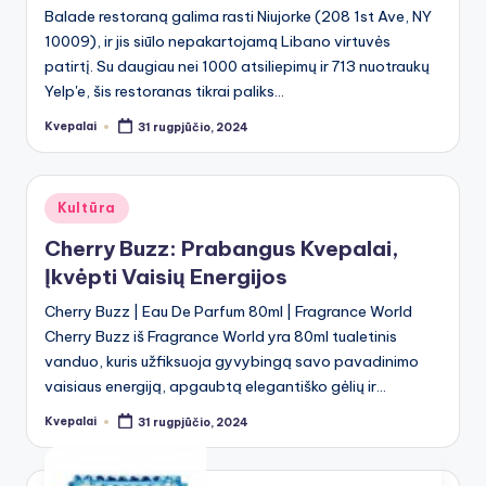
Balade restoraną galima rasti Niujorke (208 1st Ave, NY
10009), ir jis siūlo nepakartojamą Libano virtuvės
patirtį. Su daugiau nei 1000 atsiliepimų ir 713 nuotraukų
Yelp'e, šis restoranas tikrai paliks…
Kvepalai
31 rugpjūčio, 2024
Posted
by
Posted
Kultūra
in
Cherry Buzz: Prabangus Kvepalai,
Įkvėpti Vaisių Energijos
Cherry Buzz | Eau De Parfum 80ml | Fragrance World
Cherry Buzz iš Fragrance World yra 80ml tualetinis
vanduo, kuris užfiksuoja gyvybingą savo pavadinimo
vaisiaus energiją, apgaubtą elegantiško gėlių ir…
Kvepalai
31 rugpjūčio, 2024
Posted
by