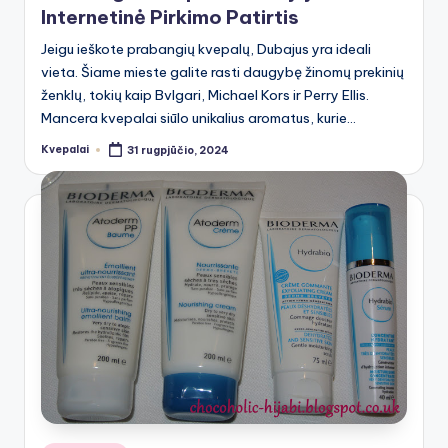
Internetinė Pirkimo Patirtis
Jeigu ieškote prabangių kvepalų, Dubajus yra ideali
vieta. Šiame mieste galite rasti daugybę žinomų prekinių
ženklų, tokių kaip Bvlgari, Michael Kors ir Perry Ellis.
Mancera kvepalai siūlo unikalius aromatus, kurie…
Kvepalai
31 rugpjūčio, 2024
Posted
by