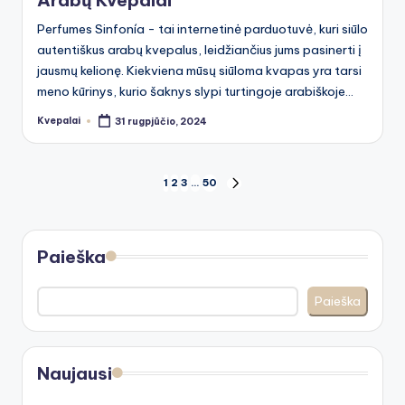
Arabų Kvepalai
Perfumes Sinfonía - tai internetinė parduotuvė, kuri siūlo
autentiškus arabų kvepalus, leidžiančius jums pasinerti į
jausmų kelionę. Kiekviena mūsų siūloma kvapas yra tarsi
meno kūrinys, kurio šaknys slypi turtingoje arabiškoje…
Kvepalai
31 rugpjūčio, 2024
Posted
by
Įrašų
1
2
3
…
50
NEXT
PAGE
puslapiavimas
Paieška
Paieška
Naujausi