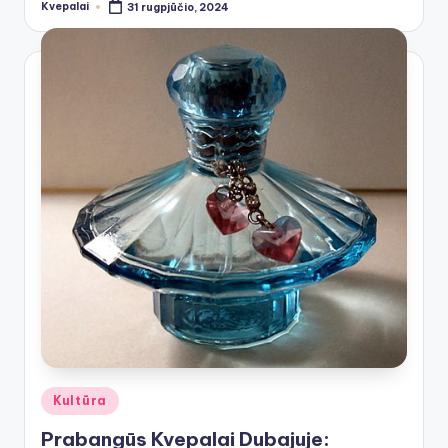
Kvepalai
31 rugpjūčio, 2024
Posted
by
Posted
Kultūra
in
Prabangūs Kvepalai Dubajuje: