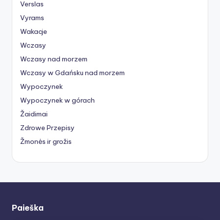
Verslas
Vyrams
Wakacje
Wczasy
Wczasy nad morzem
Wczasy w Gdańsku nad morzem
Wypoczynek
Wypoczynek w górach
Žaidimai
Zdrowe Przepisy
Žmonės ir grožis
Paieška