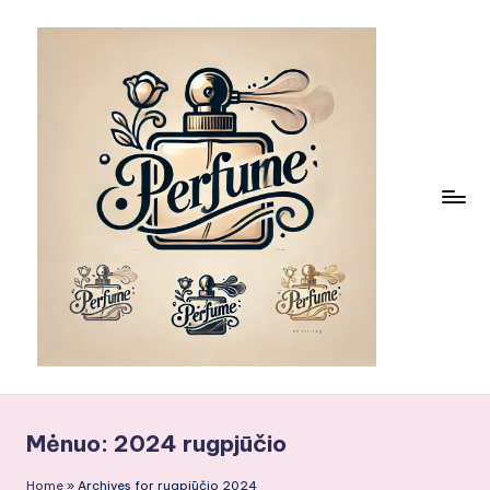
Skip
to
content
Mėnuo:
2024 rugpjūčio
Home
»
Archives for rugpjūčio 2024