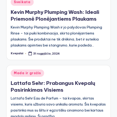
Posted
Sveikata
in
Kevin Murphy Plumping Wash: Ideali
Priemonė Plonėjantiems Plaukams
Kevin Murphy Plumping Wash ir jo palydovas Plumping
Rinse – tai puiki kombinacija, skirta plonėjantiems
plaukams. Šie produktai ne tik drėkina, bet ir suteikia
plaukams apimties bei stangrumo, kurie padeda…
Kvepalai
31 rugpjūčio, 2024
Posted
by
Posted
Mada ir grožis
in
Lattafa Sehr: Prabangus Kvepalų
Pasirinkimas Visiems
Lattafa Sehr Eau de Parfum – tai kvapas, skirtas
visiems, kuris užburia savo unikaliu aromatu. Šis kvepalas
pasitinka mus su šiltu ir egzotišku cinamono bei kartaus
migdolų mišiniu. Ši pradžia…