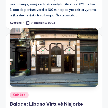
parfumerija, kurią verta išbandyti. Išleista 2022 metais,
ši eau de parfum versija 100 ml talpos yra skirta vyrams,
ieškantiems išskirtinio kvapo. Šio aromato…
Kvepalai
31 rugpjūčio, 2024
Posted
by
Posted
Kultūra
in
Balade: Libano Virtuvė Niujorke