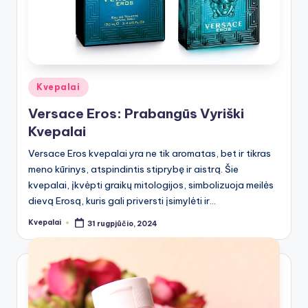
Posted
Kvepalai
in
Versace Eros: Prabangūs Vyriški
Kvepalai
Versace Eros kvepalai yra ne tik aromatas, bet ir tikras
meno kūrinys, atspindintis stiprybę ir aistrą. Šie
kvepalai, įkvėpti graikų mitologijos, simbolizuoja meilės
dievą Erosą, kuris gali priversti įsimylėti ir…
Kvepalai
31 rugpjūčio, 2024
Posted
by