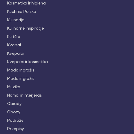
Kosmetika ir higiena
Kuchnia Polska
Kulinarija
Kulinarne Inspiracje
Kultūra
Kvapai
Kvepalai
Kvepalai ir kosmetika
Mada ir grožis
Moda ir grožis
Muzika
Namai ir interjeras
Obiady
Obozy
Podróże
Przepisy