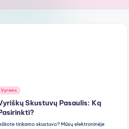
Posted
Vyrams
n
Vyriškų Skustuvų Pasaulis: Ką
Pasirinkti?
Ieškote tinkamo skustuvo? Mūsų elektroninėje