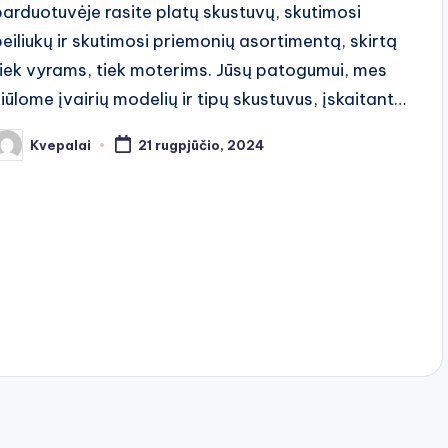
parduotuvėje rasite platų skustuvų, skutimosi
peiliukų ir skutimosi priemonių asortimentą, skirtą
tiek vyrams, tiek moterims. Jūsų patogumui, mes
siūlome įvairių modelių ir tipų skustuvus, įskaitant…
Kvepalai
21 rugpjūčio, 2024
osted
y