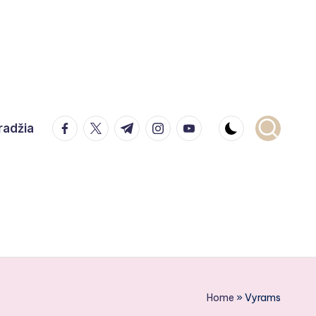
facebook.com
twitter.com
t.me
instagram.com
youtube.com
radžia
Home
»
Vyrams