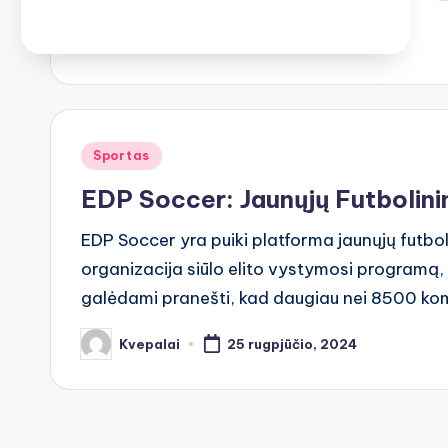
b
Posted
Sportas
in
EDP Soccer: Jaunųjų Futbolin
EDP Soccer yra puiki platforma jaunųjų futbol
organizacija siūlo elito vystymosi programą,
galėdami pranešti, kad daugiau nei 8500 k
Kvepalai
25 rugpjūčio, 2024
Posted
by