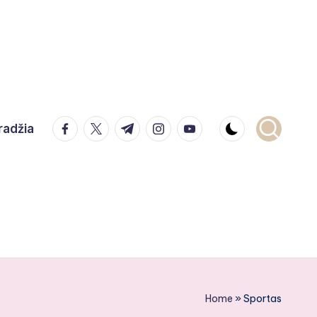
facebook.com
twitter.com
t.me
instagram.com
youtube.com
radžia
Home
»
Sportas