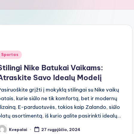
Posted
Sportas
n
Stilingi Nike Batukai Vaikams:
Atraskite Savo Idealų Modelį
Pasiruoškite grįžti į mokyklą stilingai su Nike vaikų
batais, kurie siūlo ne tik komfortą, bet ir modernų
dizainą. E-parduotuvės, tokios kaip Zalando, siūlo
platų asortimentą, iš kurio galite pasirinkti idealų…
Kvepalai
27 rugpjūčio, 2024
osted