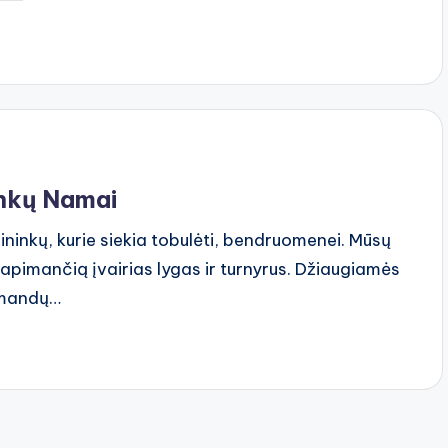
y
inkų Namai
ininkų, kurie siekia tobulėti, bendruomenei. Mūsų
 apimančią įvairias lygas ir turnyrus. Džiaugiamės
omandų…