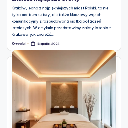
Kraków, jedno z najpiękniejszych miast Polski, to nie
tylko centrum kultury, ale także kluczowy węzeł
komunikacyjny z rozbudowaną siatką połączeń
lotniczych. W artykule przedstawimy zalety latania z
Krakowa, jak znaleźć…
Kvepalai
13 spalio, 2024
Posted
by