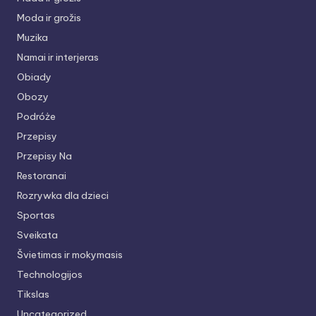
Moda ir grožis
Muzika
Namai ir interjeras
Obiady
Obozy
Podróże
Przepisy
Przepisy Na
Restoranai
Rozrywka dla dzieci
Sportas
Sveikata
Švietimas ir mokymasis
Technologijos
Tikslas
Uncategorized