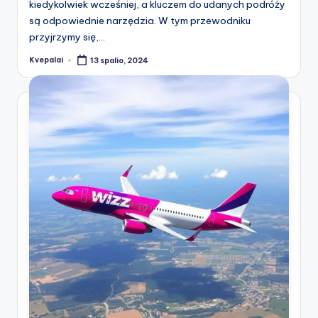
kiedykolwiek wcześniej, a kluczem do udanych podróży
są odpowiednie narzędzia. W tym przewodniku
przyjrzymy się,…
Kvepalai
13 spalio, 2024
Posted
by