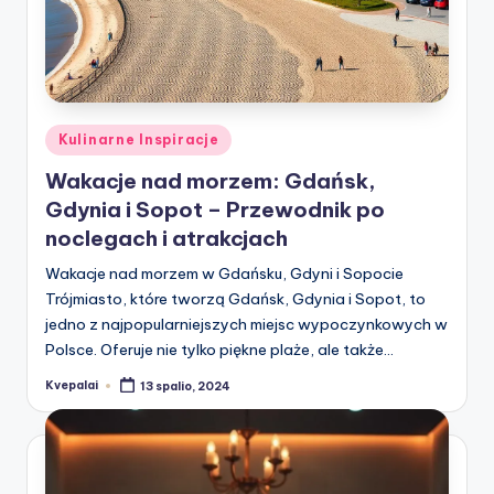
Posted
Kulinarne Inspiracje
in
Wakacje nad morzem: Gdańsk,
Gdynia i Sopot – Przewodnik po
noclegach i atrakcjach
Wakacje nad morzem w Gdańsku, Gdyni i Sopocie
Trójmiasto, które tworzą Gdańsk, Gdynia i Sopot, to
jedno z najpopularniejszych miejsc wypoczynkowych w
Polsce. Oferuje nie tylko piękne plaże, ale także…
Kvepalai
13 spalio, 2024
Posted
by