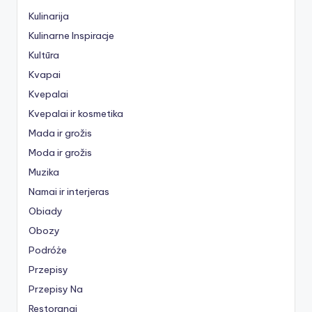
Kulinarija
Kulinarne Inspiracje
Kultūra
Kvapai
Kvepalai
Kvepalai ir kosmetika
Mada ir grožis
Moda ir grožis
Muzika
Namai ir interjeras
Obiady
Obozy
Podróże
Przepisy
Przepisy Na
Restoranai