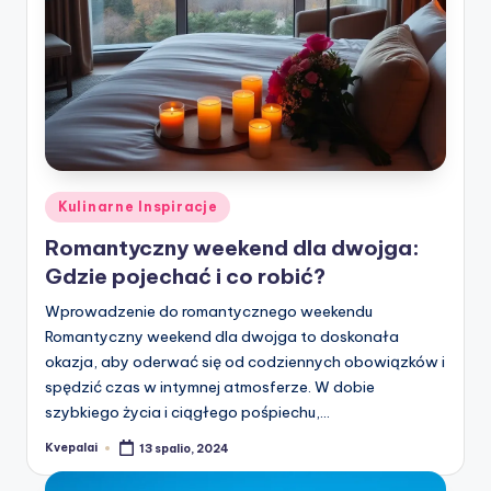
Posted
Kulinarne Inspiracje
in
Romantyczny weekend dla dwojga:
Gdzie pojechać i co robić?
Wprowadzenie do romantycznego weekendu
Romantyczny weekend dla dwojga to doskonała
okazja, aby oderwać się od codziennych obowiązków i
spędzić czas w intymnej atmosferze. W dobie
szybkiego życia i ciągłego pośpiechu,…
Kvepalai
13 spalio, 2024
Posted
by