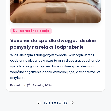
Posted
Kulinarne Inspiracje
in
Voucher do spa dla dwojga: Idealne
pomysły na relaks i odprężenie
W dzisiejszym zabieganym świecie, w którym stres i
codzienne obowiązki często przytłaczają, voucher do
spa dla dwojga staje się doskonałym sposobem na
wspólne spędzenie czasu w relaksującej atmosferze. W
artykule…
Kvepalai
13 spalio, 2024
Posted
by
Įrašų
1
2
3
4
5
6
…
167
PREVIOUS
NEXT
PAGE
PAGE