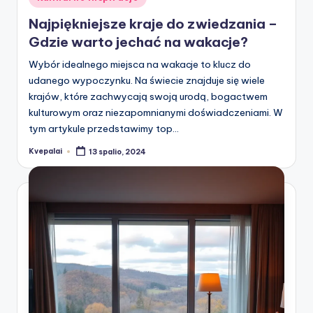
in
Najpiękniejsze kraje do zwiedzania –
Gdzie warto jechać na wakacje?
Wybór idealnego miejsca na wakacje to klucz do
udanego wypoczynku. Na świecie znajduje się wiele
krajów, które zachwycają swoją urodą, bogactwem
kulturowym oraz niezapomnianymi doświadczeniami. W
tym artykule przedstawimy top…
Kvepalai
13 spalio, 2024
Posted
by