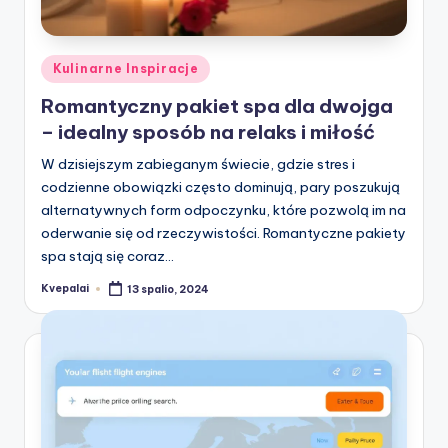
Posted
Kulinarne Inspiracje
in
Romantyczny pakiet spa dla dwojga
– idealny sposób na relaks i miłość
W dzisiejszym zabieganym świecie, gdzie stres i
codzienne obowiązki często dominują, pary poszukują
alternatywnych form odpoczynku, które pozwolą im na
oderwanie się od rzeczywistości. Romantyczne pakiety
spa stają się coraz…
Kvepalai
13 spalio, 2024
Posted
by