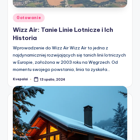
Posted
Gotowanie
in
Wizz Air: Tanie Linie Lotnicze i Ich
Historia
Wprowadzenie do Wizz Air Wizz Air to jedna z
najdynamiczniej rozwijających się tanich linii lotniczych
w Europie, założona w 2003 roku na Węgrzech. Od
momentu swojego powstania, linia ta zyskała…
Kvepalai
13 spalio, 2024
Posted
by