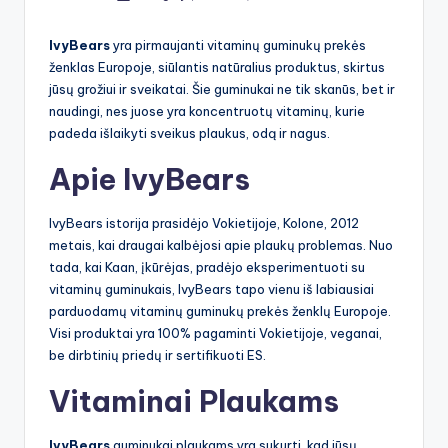
by
IvyBears
yra pirmaujanti vitaminų guminukų prekės
ženklas Europoje, siūlantis natūralius produktus, skirtus
jūsų grožiui ir sveikatai. Šie guminukai ne tik skanūs, bet ir
naudingi, nes juose yra koncentruotų vitaminų, kurie
padeda išlaikyti sveikus plaukus, odą ir nagus.
Apie IvyBears
IvyBears istorija prasidėjo Vokietijoje, Kolone, 2012
metais, kai draugai kalbėjosi apie plaukų problemas. Nuo
tada, kai Kaan, įkūrėjas, pradėjo eksperimentuoti su
vitaminų guminukais, IvyBears tapo vienu iš labiausiai
parduodamų vitaminų guminukų prekės ženklų Europoje.
Visi produktai yra 100% pagaminti Vokietijoje, veganai,
be dirbtinių priedų ir sertifikuoti ES.
Vitaminai Plaukams
IvyBears
guminukai plaukams yra sukurti, kad jūsų