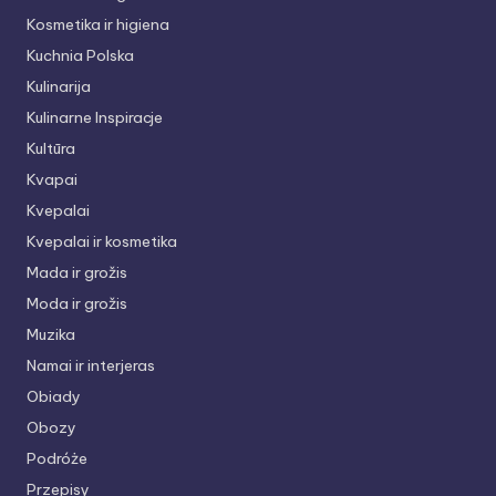
Kosmetika ir higiena
Kuchnia Polska
Kulinarija
Kulinarne Inspiracje
Kultūra
Kvapai
Kvepalai
Kvepalai ir kosmetika
Mada ir grožis
Moda ir grožis
Muzika
Namai ir interjeras
Obiady
Obozy
Podróże
Przepisy