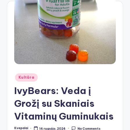
Posted
Kultūra
in
IvyBears: Veda į
Grožį su Skaniais
Vitaminų Guminukais
Kvepalai
14 rugsėjo, 2024
No Comments
Posted