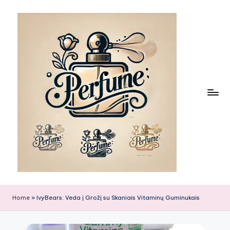
Skip
to
content
Home
»
IvyBears: Veda į Grožį su Skaniais Vitaminų Guminukais