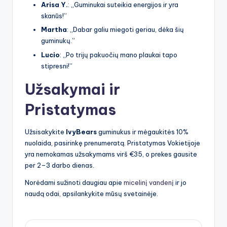
Arisa Y.
: „Guminukai suteikia energijos ir yra
skanūs!”
Martha
: „Dabar galiu miegoti geriau, dėka šių
guminukų.”
Lucio
: „Po trijų pakuočių mano plaukai tapo
stipresni!”
Užsakymai ir
Pristatymas
Užsisakykite
IvyBears
guminukus ir mėgaukitės 10%
nuolaida, pasirinkę prenumeratą. Pristatymas Vokietijoje
yra nemokamas užsakymams virš €35, o prekes gausite
per 2–3 darbo dienas.
Norėdami sužinoti daugiau apie
micelinį vandenį
ir jo
naudą odai, apsilankykite mūsų svetainėje.