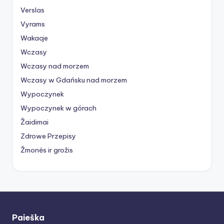
Verslas
Vyrams
Wakacje
Wczasy
Wczasy nad morzem
Wczasy w Gdańsku nad morzem
Wypoczynek
Wypoczynek w górach
Žaidimai
Zdrowe Przepisy
Žmonės ir grožis
Paieška