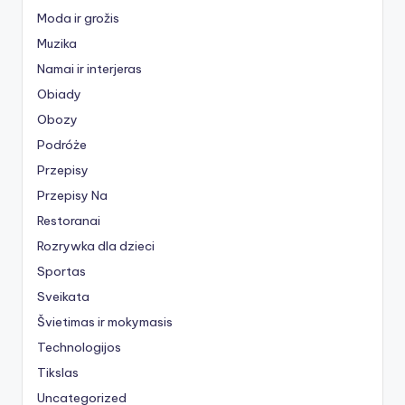
Moda ir grožis
Muzika
Namai ir interjeras
Obiady
Obozy
Podróże
Przepisy
Przepisy Na
Restoranai
Rozrywka dla dzieci
Sportas
Sveikata
Švietimas ir mokymasis
Technologijos
Tikslas
Uncategorized