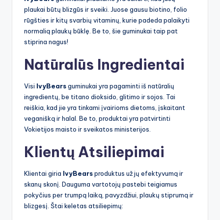
plaukai būtų blizgūs ir sveiki. Juose gausu biotino, folio
rūgšties ir kitų svarbių vitaminų, kurie padeda palaikyti
normalią plaukų būklę. Be to, šie guminukai taip pat
stiprina nagus!
Natūralūs Ingredientai
Visi
IvyBears
guminukai yra pagaminti iš natūralių
ingredientų, be titano dioksido, glitimo ir sojos. Tai
reiškia, kad jie yra tinkami įvairioms dietoms, įskaitant
veganišką ir halal. Be to, produktai yra patvirtinti
Vokietijos maisto ir sveikatos ministerijos.
Klientų Atsiliepimai
Klientai giria
IvyBears
produktus už jų efektyvumą ir
skanų skonį. Dauguma vartotojų pastebi teigiamus
pokyčius per trumpą laiką, pavyzdžiui, plaukų stiprumą ir
blizgesį. Štai keletas atsiliepimų: