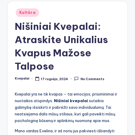
Posted
Kultūra
in
Nišiniai Kvepalai:
Atraskite Unikalius
Kvapus Mažose
Talpose
Kvepalai
17 rugsėjo, 2024
No Comments
Posted
by
Kvepalai yra ne tik kvapas – tai emocijos, prisiminimai ir
nuotaikos atspindys.
Nišiniai kvepalai
suteikia
galimybę išsiskirti ir pabrėžti savo individualumą. Tai
neatsiejama dalis mūsų stiliaus, kuri gali paveikti mūsų
psichologinę būseną ir aplinkinių nuomonę apie mus.
Mano vardas Evelina, ir aš noriu jus pakviesti išbandyti