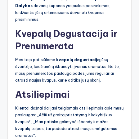
Dalybos
dovanų kuponas yra puikus pasirinkimas,
leidžiantis jūsų artimiesiems dovanoti kvapnius
prisiminimus.
Kvepalų Degustacija ir
Prenumerata
Mes taip pat siūlome
kvepalų degustaciją
jūsų
šventėje, leidžiančią išbandyti įvairius aromatus. Be to,
mūsų prenumeratos paslauga padės jums reguliariai
atrasti naujus kvapus, kurie atitiks jūsų skonį.
Atsiliepimai
Klientai dažnai dalijasi teigiamais atsiliepimais apie mūsų
paslaugas: „Ačiū už greitą pristatymą ir kokybiškus
kvapus!“, „Man patinka galimybė išbandyti mažas
kvepalų talpas, tai padeda atrasti naujus mėgstamus
aromatus“.