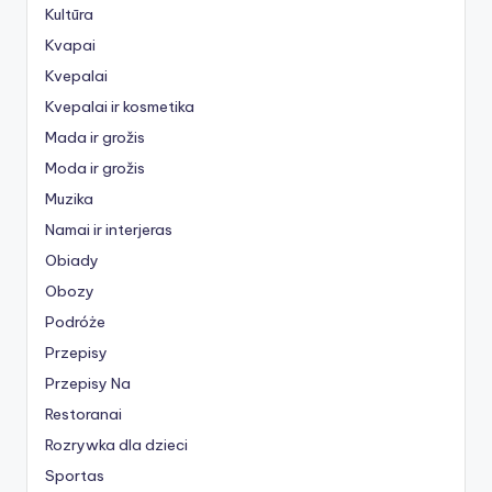
Kultūra
Kvapai
Kvepalai
Kvepalai ir kosmetika
Mada ir grožis
Moda ir grožis
Muzika
Namai ir interjeras
Obiady
Obozy
Podróże
Przepisy
Przepisy Na
Restoranai
Rozrywka dla dzieci
Sportas