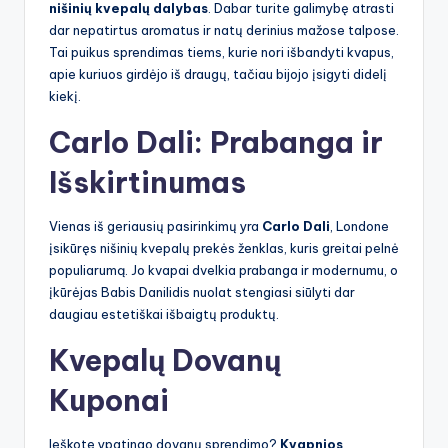
nišinių kvepalų dalybas
. Dabar turite galimybę atrasti
dar nepatirtus aromatus ir natų derinius mažose talpose.
Tai puikus sprendimas tiems, kurie nori išbandyti kvapus,
apie kuriuos girdėjo iš draugų, tačiau bijojo įsigyti didelį
kiekį.
Carlo Dali: Prabanga ir
Išskirtinumas
Vienas iš geriausių pasirinkimų yra
Carlo Dali
, Londone
įsikūręs nišinių kvepalų prekės ženklas, kuris greitai pelnė
populiarumą. Jo kvapai dvelkia prabanga ir modernumu, o
įkūrėjas Babis Danilidis nuolat stengiasi siūlyti dar
daugiau estetiškai išbaigtų produktų.
Kvepalų Dovanų
Kuponai
Ieškote ypatingo dovanų sprendimo?
Kvapnios