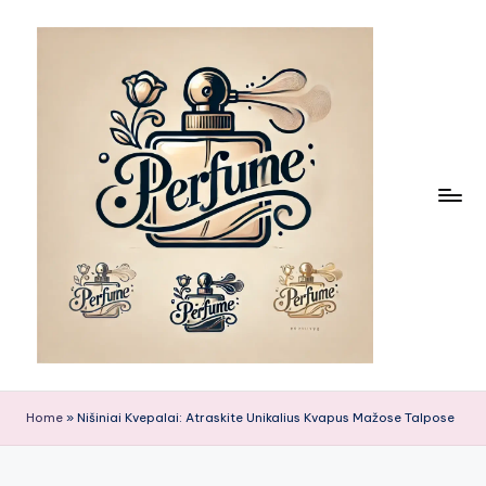
Skip
to
content
Home
»
Nišiniai Kvepalai: Atraskite Unikalius Kvapus Mažose Talpose