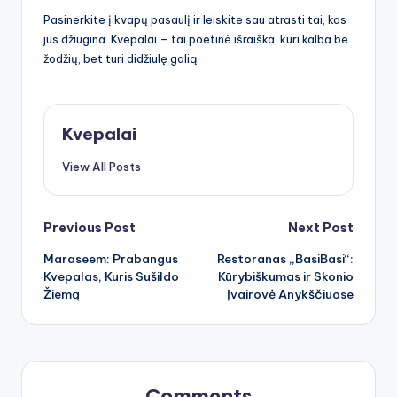
Pasinerkite į kvapų pasaulį ir leiskite sau atrasti tai, kas
jus džiugina. Kvepalai – tai poetinė išraiška, kuri kalba be
žodžių, bet turi didžiulę galią.
Kvepalai
View All Posts
Post
Previous Post
Next Post
Maraseem: Prabangus
Restoranas „BasiBasi“:
navigation
Kvepalas, Kuris Sušildo
Kūrybiškumas ir Skonio
Žiemą
Įvairovė Anykščiuose
Comments