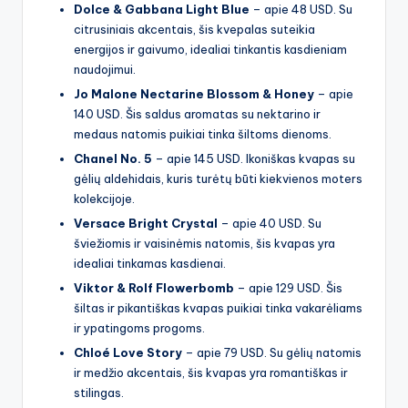
Dolce & Gabbana Light Blue
– apie 48 USD. Su
citrusiniais akcentais, šis kvepalas suteikia
energijos ir gaivumo, idealiai tinkantis kasdieniam
naudojimui.
Jo Malone Nectarine Blossom & Honey
– apie
140 USD. Šis saldus aromatas su nektarino ir
medaus natomis puikiai tinka šiltoms dienoms.
Chanel No. 5
– apie 145 USD. Ikoniškas kvapas su
gėlių aldehidais, kuris turėtų būti kiekvienos moters
kolekcijoje.
Versace Bright Crystal
– apie 40 USD. Su
šviežiomis ir vaisinėmis natomis, šis kvapas yra
idealiai tinkamas kasdienai.
Viktor & Rolf Flowerbomb
– apie 129 USD. Šis
šiltas ir pikantiškas kvapas puikiai tinka vakarėliams
ir ypatingoms progoms.
Chloé Love Story
– apie 79 USD. Su gėlių natomis
ir medžio akcentais, šis kvapas yra romantiškas ir
stilingas.