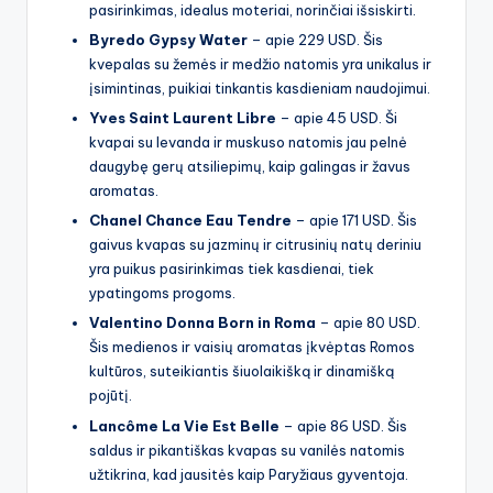
pasirinkimas, idealus moteriai, norinčiai išsiskirti.
Byredo Gypsy Water
– apie 229 USD. Šis
kvepalas su žemės ir medžio natomis yra unikalus ir
įsimintinas, puikiai tinkantis kasdieniam naudojimui.
Yves Saint Laurent Libre
– apie 45 USD. Ši
kvapai su levanda ir muskuso natomis jau pelnė
daugybę gerų atsiliepimų, kaip galingas ir žavus
aromatas.
Chanel Chance Eau Tendre
– apie 171 USD. Šis
gaivus kvapas su jazminų ir citrusinių natų deriniu
yra puikus pasirinkimas tiek kasdienai, tiek
ypatingoms progoms.
Valentino Donna Born in Roma
– apie 80 USD.
Šis medienos ir vaisių aromatas įkvėptas Romos
kultūros, suteikiantis šiuolaikišką ir dinamišką
pojūtį.
Lancôme La Vie Est Belle
– apie 86 USD. Šis
saldus ir pikantiškas kvapas su vanilės natomis
užtikrina, kad jausitės kaip Paryžiaus gyventoja.