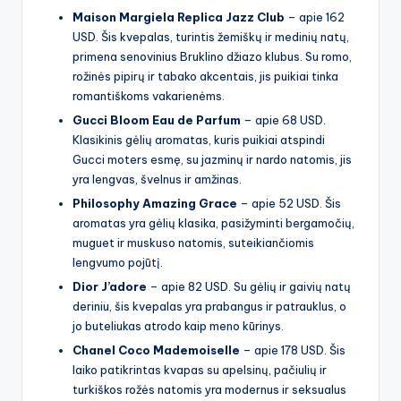
Maison Margiela Replica Jazz Club
– apie 162
USD. Šis kvepalas, turintis žemiškų ir medinių natų,
primena senovinius Bruklino džiazo klubus. Su romo,
rožinės pipirų ir tabako akcentais, jis puikiai tinka
romantiškoms vakarienėms.
Gucci Bloom Eau de Parfum
– apie 68 USD.
Klasikinis gėlių aromatas, kuris puikiai atspindi
Gucci moters esmę, su jazminų ir nardo natomis, jis
yra lengvas, švelnus ir amžinas.
Philosophy Amazing Grace
– apie 52 USD. Šis
aromatas yra gėlių klasika, pasižyminti bergamočių,
muguet ir muskuso natomis, suteikiančiomis
lengvumo pojūtį.
Dior J’adore
– apie 82 USD. Su gėlių ir gaivių natų
deriniu, šis kvepalas yra prabangus ir patrauklus, o
jo buteliukas atrodo kaip meno kūrinys.
Chanel Coco Mademoiselle
– apie 178 USD. Šis
laiko patikrintas kvapas su apelsinų, pačiulių ir
turkiškos rožės natomis yra modernus ir seksualus