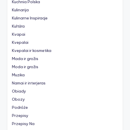
Kuchnia Polska
Kulinarija
Kulinarne Inspiracje
Kultūra
Kvapai
Kvepalai
Kvepalai ir kosmetika
Mada ir grožis
Moda ir grožis
Muzika
Namai ir interjeras
Obiady
Obozy
Podróże
Przepisy
Przepisy Na