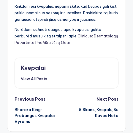
Rinkdamiesi kvepalus, nepamirškite, kad kvapas gali kisti
priklausomai nuo sezonų ir nuotaikos. Pasirinkite tą, kuris
geriausiai atspindi jūsų asmenybę ir jausmus.
Norėdami sužinoti daugiau apie kvepalus, galite
peržiūrėti mūsų kitą straipsnį apie
Clinique: Dermatologų
Patvirtinta Priežiūra Jūsų Odai
.
Kvepalai
View All Posts
Post
Previous Post
Next Post
Bharara King:
6 Skanių Kvepalų Su
navigation
Prabangus Kvepalai
Kavos Nota
Vyrams