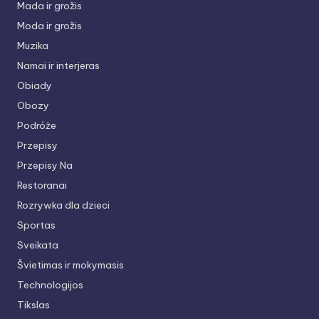
Mada ir grožis
Moda ir grožis
Muzika
Namai ir interjeras
Obiady
Obozy
Podróże
Przepisy
Przepisy Na
Restoranai
Rozrywka dla dzieci
Sportas
Sveikata
Švietimas ir mokymasis
Technologijos
Tikslas