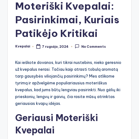
Moteriški Kvepalai:
Pasirinkimai, Kuriais
Patikėjo Kritikai
Kvepalai
7 rugsėjo, 2024
No Comments
Posted
by
Kai ieškote dovanos, kuri tikrai nustebins, nieko geresnio
už kvepalus nerasi. Tačiau kaip atrasti tobulą aromatą
tarp gausybės viliojančių pasirinkimų? Mes atlikome
tyrimą ir apžvelgėme populiariausius moteriškus
kvepalus, kad jums būtų lengviau pasirinkti. Nuo gėlių iki
prieskonių, lengvų ir gaivių, čia rasite mūsų atrinktas
geriausias kvapų idėjas.
Geriausi Moteriški
Kvepalai