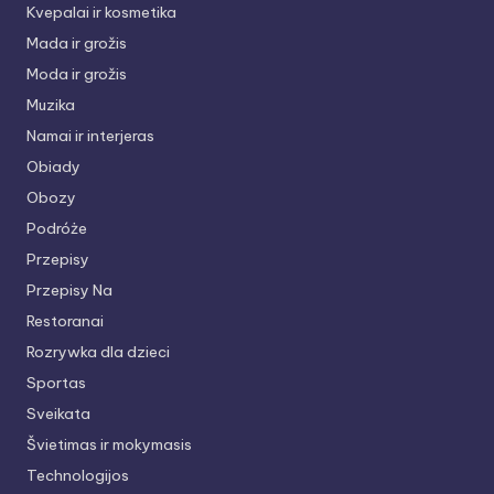
Kvepalai ir kosmetika
Mada ir grožis
Moda ir grožis
Muzika
Namai ir interjeras
Obiady
Obozy
Podróże
Przepisy
Przepisy Na
Restoranai
Rozrywka dla dzieci
Sportas
Sveikata
Švietimas ir mokymasis
Technologijos