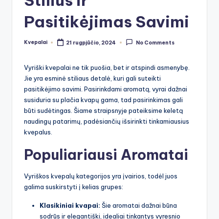
Stilius ir
Pasitikėjimas Savimi
Kvepalai
21 rugpjūčio, 2024
No Comments
Posted
by
Vyriški kvepalai ne tik puošia, bet ir atspindi asmenybę.
Jie yra esminė stiliaus detalė, kuri gali suteikti
pasitikėjimo savimi. Pasirinkdami aromatą, vyrai dažnai
susiduria su plačia kvapų gama, tad pasirinkimas gali
būti sudėtingas. Šiame straipsnyje pateiksime keletą
naudingų patarimų, padėsiančių išsirinkti tinkamiausius
kvepalus.
Populiariausi Aromatai
Vyriškos kvepalų kategorijos yra įvairios, todėl juos
galima suskirstyti į kelias grupes:
Klasikiniai kvapai:
Šie aromatai dažnai būna
sodrūs ir elegantiški, idealiai tinkantys vyresnio