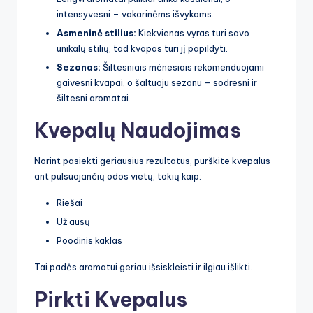
intensyvesni – vakarinėms išvykoms.
Asmeninė stilius:
Kiekvienas vyras turi savo
unikalų stilių, tad kvapas turi jį papildyti.
Sezonas:
Šiltesniais mėnesiais rekomenduojami
gaivesni kvapai, o šaltuoju sezonu – sodresni ir
šiltesni aromatai.
Kvepalų Naudojimas
Norint pasiekti geriausius rezultatus, purškite kvepalus
ant pulsuojančių odos vietų, tokių kaip:
Riešai
Už ausų
Poodinis kaklas
Tai padės aromatui geriau išsiskleisti ir ilgiau išlikti.
Pirkti Kvepalus