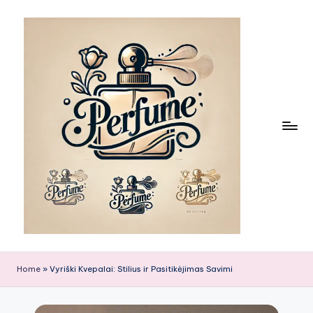
Skip
to
content
Home
»
Vyriški Kvepalai: Stilius ir Pasitikėjimas Savimi