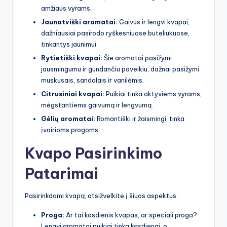
amžiaus vyrams.
Jaunatviški aromatai:
Gaivūs ir lengvi kvapai,
dažniausiai pasirodo ryškesniuose buteliukuose,
tinkantys jaunimui.
Rytietiški kvapai:
Šie aromatai pasižymi
jausmingumu ir gundančiu poveikiu, dažnai pasižymi
muskusais, sandalais ir vanilėmis.
Citrusiniai kvapai:
Puikiai tinka aktyviems vyrams,
mėgstantiems gaivumą ir lengvumą.
Gėlių aromatai:
Romantiški ir žaismingi, tinka
įvairioms progoms.
Kvapo Pasirinkimo
Patarimai
Pasirinkdami kvapą, atsižvelkite į šiuos aspektus:
Proga:
Ar tai kasdienis kvapas, ar speciali proga?
Lengvi aromatai puikiai tinka kasdienai, o