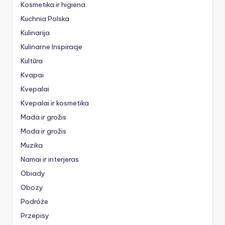
Kosmetika ir higiena
Kuchnia Polska
Kulinarija
Kulinarne Inspiracje
Kultūra
Kvapai
Kvepalai
Kvepalai ir kosmetika
Mada ir grožis
Moda ir grožis
Muzika
Namai ir interjeras
Obiady
Obozy
Podróże
Przepisy