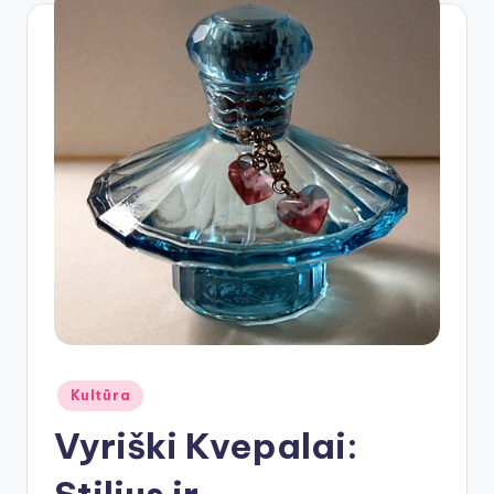
Posted
Kultūra
in
Vyriški Kvepalai: