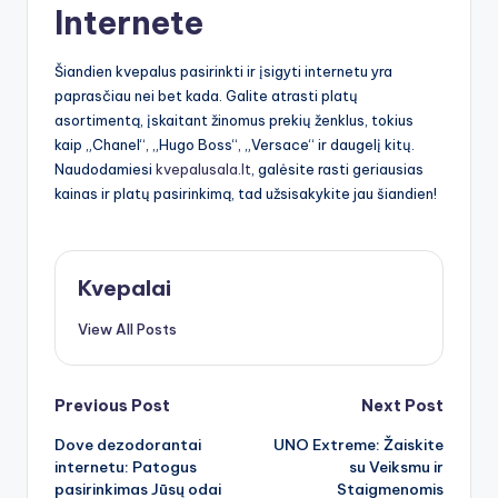
Internete
Šiandien kvepalus pasirinkti ir įsigyti internetu yra
paprasčiau nei bet kada. Galite atrasti platų
asortimentą, įskaitant žinomus prekių ženklus, tokius
kaip „Chanel“, „Hugo Boss“, „Versace“ ir daugelį kitų.
Naudodamiesi
kvepalusala.lt
, galėsite rasti geriausias
kainas ir platų pasirinkimą, tad užsisakykite jau šiandien!
Kvepalai
View All Posts
Post
Previous Post
Next Post
Dove dezodorantai
UNO Extreme: Žaiskite
navigation
internetu: Patogus
su Veiksmu ir
pasirinkimas Jūsų odai
Staigmenomis