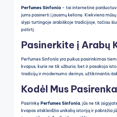
Perfumes Sinfonía
– tai internetinė parduotuvė
jums pasinerti į jausmų kelionę. Kiekviena mūsų
slypi turtingoje arabiškoje tradicijoje, tačiau šiu
patirtį.
Pasinerkite į Arabų 
Perfumes Sinfonía yra puikus pasirinkimas tiems
kvapus, kurie ne tik užburia, bet ir pasakoja is
tradicijų ir modernumo derinys, užtikrinantis iš
Kodėl Mus Pasirenk
Pasirinkę
Perfumes Sinfonía
, jūs ne tik įsigyj
kvapas atskleidžia unikalią istoriją ir pabrėži