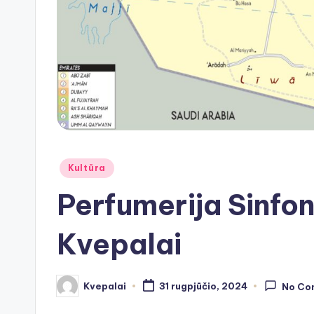
Posted
Kultūra
in
Perfumerija Sinfon
Kvepalai
Kvepalai
31 rugpjūčio, 2024
No Co
Posted
by