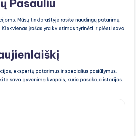
ų Pasauliu
cijoms. Mūsų tinklaraštyje rasite naudingų patarimų,
Kiekvienas įrašas yra kvietimas tyrinėti ir plėsti savo
ujienlaiškį
kcijas, ekspertų patarimus ir specialius pasiūlymus.
kite savo gyvenimą kvapais, kurie pasakoja istorijas.