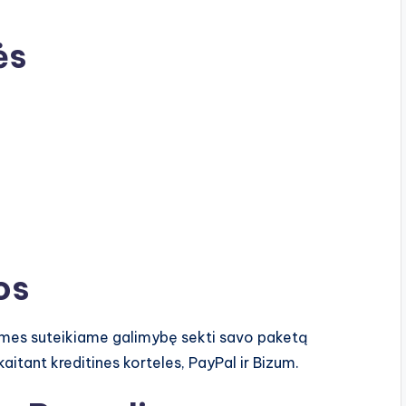
ės
os
 mes suteikiame galimybę sekti savo paketą
aitant kreditines korteles, PayPal ir Bizum.