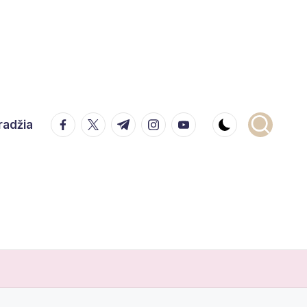
facebook.com
twitter.com
t.me
instagram.com
youtube.com
radžia