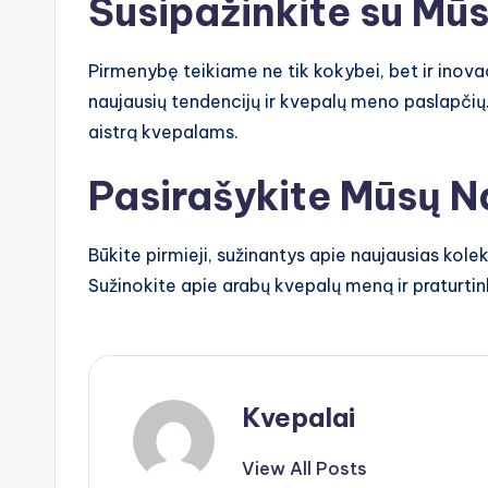
Susipažinkite su Mūs
Pirmenybę teikiame ne tik kokybei, bet ir inova
naujausių tendencijų ir kvepalų meno paslapčių. 
aistrą kvepalams.
Pasirašykite Mūsų Na
Būkite pirmieji, sužinantys apie naujausias kole
Sužinokite apie arabų kvepalų meną ir praturtin
Kvepalai
View All Posts