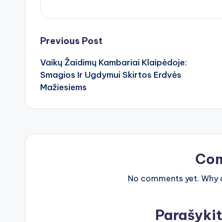
Post
Previous Post
Vaikų Žaidimų Kambariai Klaipėdoje:
navigation
Smagios Ir Ugdymui Skirtos Erdvės
Mažiesiems
Co
No comments yet. Why do
Parašyki