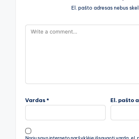
El. pašto adresas nebus ske
Vardas
*
El. pašto 
Noriu savo interneto naršyklėje išsaugoti vardą, el. 