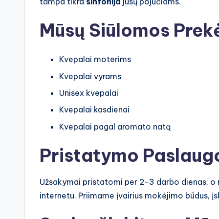
tampa tikra
sinfonija
jūsų pojūčiams.
Mūsų Siūlomos Prek
Kvepalai moterims
Kvepalai vyrams
Unisex kvepalai
Kvepalai kasdienai
Kvepalai pagal aromato natą
Pristatymo Paslaug
Užsakymai pristatomi per 2-3 darbo dienas, o
internetu. Priimame įvairius mokėjimo būdus, įsk