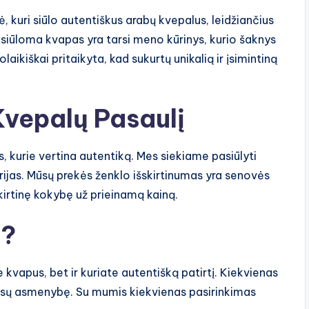
, kuri siūlo autentiškus arabų kvepalus, leidžiančius
 siūloma kvapas yra tarsi meno kūrinys, kurio šaknys
olaikiškai pritaikyta, kad sukurtų unikalią ir įsimintiną
Kvepalų Pasaulį
, kurie vertina autentiką. Mes siekiame pasiūlyti
torijas. Mūsų prekės ženklo išskirtinumas yra senovės
skirtinę kokybę už prieinamą kainą.
a?
ate kvapus, bet ir kuriate autentišką patirtį. Kiekvienas
a jūsų asmenybę. Su mumis kiekvienas pasirinkimas