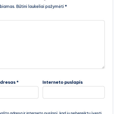
lbiamas.
Būtini laukeliai pažymėti
*
adresas
*
Interneto puslapis
pašto adresą ir interneto puslapį, kad jų nebereiktų įvesti