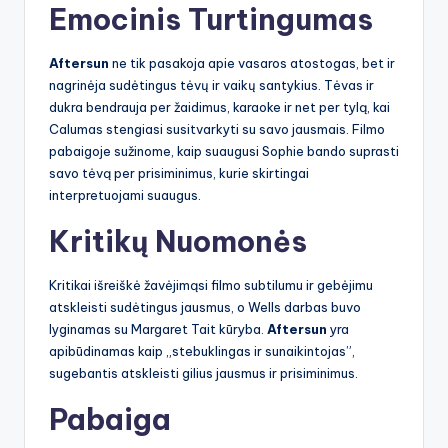
Emocinis Turtingumas
Aftersun
ne tik pasakoja apie vasaros atostogas, bet ir
nagrinėja sudėtingus tėvų ir vaikų santykius. Tėvas ir
dukra bendrauja per žaidimus, karaoke ir net per tylą, kai
Calumas stengiasi susitvarkyti su savo jausmais. Filmo
pabaigoje sužinome, kaip suaugusi Sophie bando suprasti
savo tėvą per prisiminimus, kurie skirtingai
interpretuojami suaugus.
Kritikų Nuomonės
Kritikai išreiškė žavėjimąsi filmo subtilumu ir gebėjimu
atskleisti sudėtingus jausmus, o Wells darbas buvo
lyginamas su Margaret Tait kūryba.
Aftersun
yra
apibūdinamas kaip „stebuklingas ir sunaikintojas”,
sugebantis atskleisti gilius jausmus ir prisiminimus.
Pabaiga