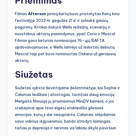
Priėmimas
Filmas
Aftersun
pirmą kartą buvo pristatytas Kanų kino
festivalyje 2022 m. gegužės 21 d. ir sulaukė gausių
pagyrimų. Kritikai išskyrė Wells režisūrą, scenarijų ir
nuostabius aktorių pasirodymus, ypač Corio ir Mescal.
Filmas gavo keturias nominacijas 76-ųjų BAFTA
apdovanojimuose, o Wells laimėjo už išskirtinį debiutą.
Mescal taip pat buvo nominuotas Oskarui už geriausią
aktorių.
Siužetas
Siužetas vyksta devintajame dešimtmetyje, kai Sophie ir
Calumas leidžiasi į atostogas, turinčias daug emocijų.
Mergaitė filmuoja jų prisiminimus MiniDV kamera, o jos
stebėjimai apie tėvo elgesį atskleidžia gilesnes
emocijas, kurių ji dar nesupranta. Calumas, slėpdamas
savo vidinius išgyvenimus, bando atrodyti laimingas,
tačiau jo depresija ir nerimas vis labiau iškyla paviršiun.