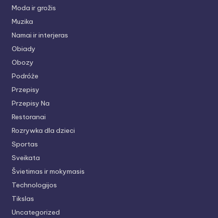
Moda ir grožis
Muzika
Namai ir interjeras
Obiady
Obozy
Podróże
Przepisy
Przepisy Na
Restoranai
Rozrywka dla dzieci
Sportas
Sveikata
Švietimas ir mokymasis
Technologijos
Tikslas
Uncategorized