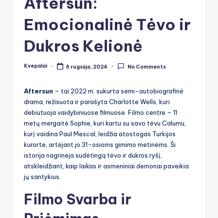
Aftersun:
Emocionalinė Tėvo ir
Dukros Kelionė
Kvepalai
6 rugsėjo, 2024
No Comments
Posted
by
Aftersun
– tai 2022 m. sukurta semi-autobiografinė
drama, režisuota ir parašyta Charlotte Wells, kuri
debiutuoja vaidybiniuose filmuose. Filmo centre – 11
metų mergaitė Sophie, kuri kartu su savo tėvu Calumu,
kurį vaidina Paul Mescal, leidžia atostogas Turkijos
kurorte, artėjant jo 31-osioms gimimo metinėms. Ši
istorija nagrinėja sudėtingą tėvo ir dukros ryšį,
atskleidžiant, kaip laikas ir asmeniniai demonai paveikia
jų santykius.
Filmo Svarba ir