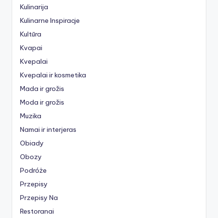
Kulinarija
Kulinarne Inspiracje
Kultūra
Kvapai
Kvepalai
Kvepalai ir kosmetika
Mada ir grožis
Moda ir grožis
Muzika
Namai ir interjeras
Obiady
Obozy
Podróże
Przepisy
Przepisy Na
Restoranai