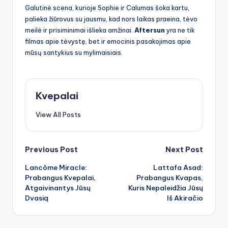
Galutinė scena, kurioje Sophie ir Calumas šoka kartu,
palieka žiūrovus su jausmu, kad nors laikas praeina, tėvo
meilė ir prisiminimai išlieka amžinai.
Aftersun
yra ne tik
filmas apie tėvystę, bet ir emocinis pasakojimas apie
mūsų santykius su mylimaisiais.
Kvepalai
View All Posts
Post
Previous Post
Next Post
Lancôme Miracle:
Lattafa Asad:
navigation
Prabangus Kvepalai,
Prabangus Kvapas,
Atgaivinantys Jūsų
Kuris Nepaleidžia Jūsų
Dvasią
Iš Akiračio