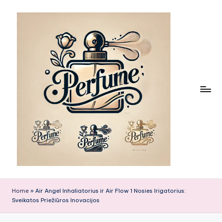
Skip
to
content
Home
»
Air Angel Inhaliatorius ir Air Flow 1 Nosies Irigatorius:
Sveikatos Priežiūros Inovacijos