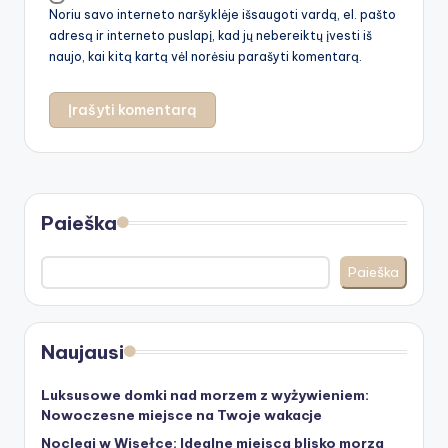
Noriu savo interneto naršyklėje išsaugoti vardą, el. pašto
adresą ir interneto puslapį, kad jų nebereiktų įvesti iš
naujo, kai kitą kartą vėl norėsiu parašyti komentarą.
Paieška
Paieška
Naujausi
Luksusowe domki nad morzem z wyżywieniem:
Nowoczesne miejsce na Twoje wakacje
Noclegi w Wisełce: Idealne miejsca blisko morza