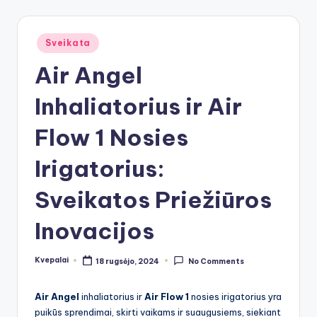
Posted
Sveikata
in
Air Angel
Inhaliatorius ir Air
Flow 1 Nosies
Irigatorius:
Sveikatos Priežiūros
Inovacijos
Kvepalai
18 rugsėjo, 2024
No Comments
Posted
by
Air Angel
inhaliatorius ir
Air Flow 1
nosies irigatorius yra
puikūs sprendimai, skirti vaikams ir suaugusiems, siekiant