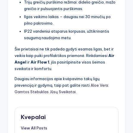
Trijų greičių purškimo režimai: didelio greičio, mažo
greičio ir pulsuojantis purškimas.
Ilgas veikimo laikas – daugiau nei 30 minučių po
pilno pakrovimo.
IP22 vandeniui atsparus korpusas, užtikrinantis
saugumą naudojimo metu.
Šie prietaisai ne tik padeda gydyti esamas ligas, bet ir
veikia kaip puiki profilaktikos priemonė. Rinkdamiesi
Air
Angel
ir
Air Flow 1
, jūs pasirūpinsite visos šeimos
sveikata ir komfortu.
Daugiau informacijos apie kvėpavimo takų ligų
prevenciją ir gydymą, taip pat galite rasti
Aloe Vera:
Gamtos Stebuklas Jūsų Sveikatai
.
Kvepalai
View All Posts