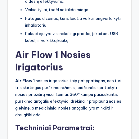
didesnį efektyvumą.
Veikia tyliai, todėl netrikdo miego.
Patogus dizainas, kuris leidžia vaikui lengvai laikyti
inhaliatorių.
Pakuotėje yra visi reikalingi priedai, įskaitant USB
kabelį ir vaikišką kaukę.
Air Flow 1 Nosies
Irigatorius
Air Flow 1
nosies irigatorius taip pat ypatingas, nes turi
tris skirtingus purškimo režimus, leidžiančius pritaikyti
nosies priežiūrą visai šeimai. 360° kampu pasisukantis
purškimo antgalis efektyviai drėkina ir praplauna nosies
gleivinę, o medicininiai nosies antgaliai yra minkšti ir
draugiški odai.
Techniniai Parametrai: