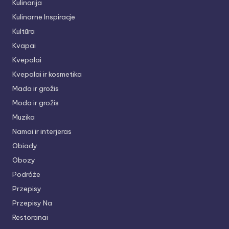
Kulinarija
Kulinarne Inspiracje
Kultūra
Kvapai
Kvepalai
Kvepalai ir kosmetika
Mada ir grožis
Moda ir grožis
Muzika
Namai ir interjeras
Obiady
Obozy
Podróże
Przepisy
Przepisy Na
Restoranai