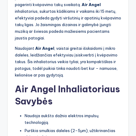
pagerinti kvėpavimo takų sveikatą.
Air Angel
inhaliatorius, sukurtas kūdikiams ir vaikams iki 15 metų,
efektyviai padeda gydyti viršutinių ir apatinių kvėpavimo
takų ligas. Jo žaismingas dizainas ir galimybė įjungti
muziką ar šviesas padeda mažiesiems pacientams
jaustis patogiai.
Naudojant
Air Angel
, vaistai greitai išskaidomi į mikro
daleles, leidžiančias efektyviau įsiskverbti į kvėpavimo
takus. Šis inhaliatorius veikia tyliai, yra kompaktiškas ir
patogus, todėl puikiai tinka naudoti bet kur – namuose,
kelionėse ar pas gydytoją.
Air Angel Inhaliatoriaus
Savybės
Naudoja aukšto dažnio elektros impulsų
technologiją.
Purškia smulkias daleles (2-5μm), užtikrinančias