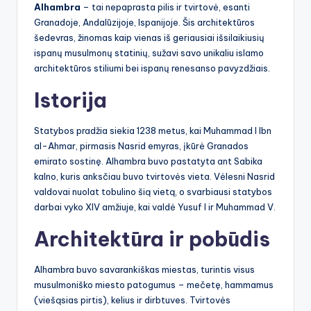
Alhambra
– tai nepaprasta pilis ir tvirtovė, esanti
Granadoje, Andalūzijoje, Ispanijoje. Šis architektūros
šedevras, žinomas kaip vienas iš geriausiai išsilaikiusių
ispanų musulmonų statinių, sužavi savo unikaliu islamo
architektūros stiliumi bei ispanų renesanso pavyzdžiais.
Istorija
Statybos pradžia siekia 1238 metus, kai Muhammad I Ibn
al-Ahmar, pirmasis Nasrid emyras, įkūrė Granados
emirato sostinę. Alhambra buvo pastatyta ant Sabika
kalno, kuris anksčiau buvo tvirtovės vieta. Vėlesni Nasrid
valdovai nuolat tobulino šią vietą, o svarbiausi statybos
darbai vyko XIV amžiuje, kai valdė Yusuf I ir Muhammad V.
Architektūra ir pobūdis
Alhambra buvo savarankiškas miestas, turintis visus
musulmoniško miesto patogumus – mečetę, hammamus
(viešąsias pirtis), kelius ir dirbtuves. Tvirtovės