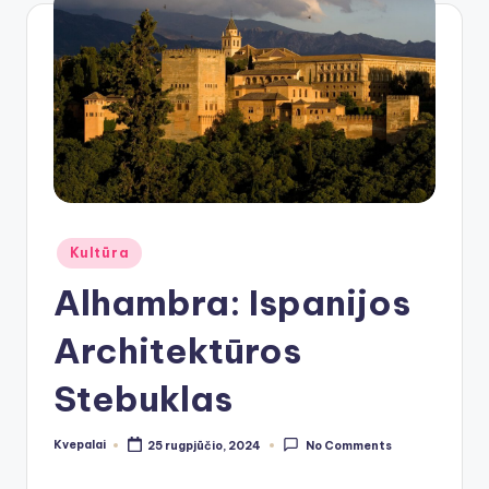
Posted
Kultūra
in
Alhambra: Ispanijos
Architektūros
Stebuklas
Kvepalai
25 rugpjūčio, 2024
No Comments
Posted
by