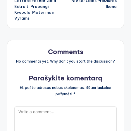
Lattafa Fakhar Gold
NIVEA: Odos Priežiūros
navigation
Extrait: Prabangi
Ikona
Kvepalai Moterims ir
Vyrams
Comments
No comments yet. Why don’t you start the discussion?
Parašykite komentarą
El. pašto adresas nebus skelbiamas.
Būtini laukeliai
pažymėti
*