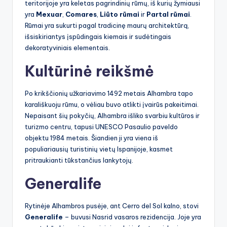
teritorijoje yra keletas pagrindinių rūmų, iš kurių žymiausi
yra
Mexuar
,
Comares
,
Liūto rūmai
ir
Partal rūmai
.
Rūmai yra sukurti pagal tradicinę maurų architektūrą,
išsiskiriantys įspūdingais kiemais ir sudėtingais
dekoratyviniais elementais.
Kultūrinė reikšmė
Po krikščionių užkariavimo 1492 metais Alhambra tapo
karališkuoju rūmu, o vėliau buvo atlikti įvairūs pakeitimai.
Nepaisant šių pokyčių, Alhambra išliko svarbiu kultūros ir
turizmo centru, tapusi UNESCO Pasaulio paveldo
objektu 1984 metais. Šiandien ji yra viena iš
populiariausių turistinių vietų Ispanijoje, kasmet
pritraukianti tūkstančius lankytojų.
Generalife
Rytinėje Alhambros pusėje, ant Cerro del Sol kalno, stovi
Generalife
– buvusi Nasrid vasaros rezidencija. Joje yra