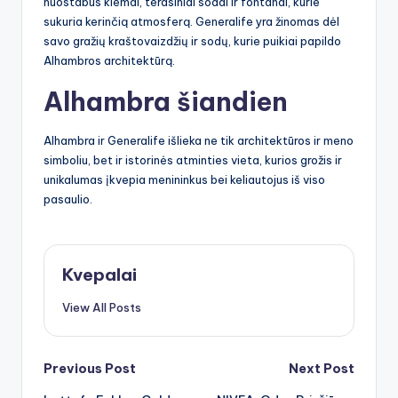
nuostabūs kiemai, terasiniai sodai ir fontanai, kurie
sukuria kerinčią atmosferą. Generalife yra žinomas dėl
savo gražių kraštovaizdžių ir sodų, kurie puikiai papildo
Alhambros architektūrą.
Alhambra šiandien
Alhambra ir Generalife išlieka ne tik architektūros ir meno
simboliu, bet ir istorinės atminties vieta, kurios grožis ir
unikalumas įkvepia menininkus bei keliautojus iš viso
pasaulio.
Kvepalai
View All Posts
Post
Previous Post
Next Post