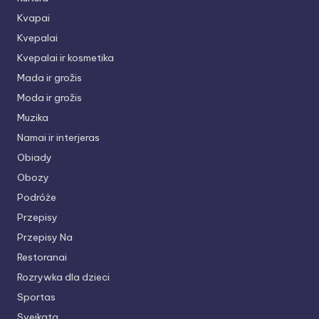
Kvapai
Kvepalai
Kvepalai ir kosmetika
Mada ir grožis
Moda ir grožis
Muzika
Namai ir interjeras
Obiady
Obozy
Podróże
Przepisy
Przepisy Na
Restoranai
Rozrywka dla dzieci
Sportas
Sveikata