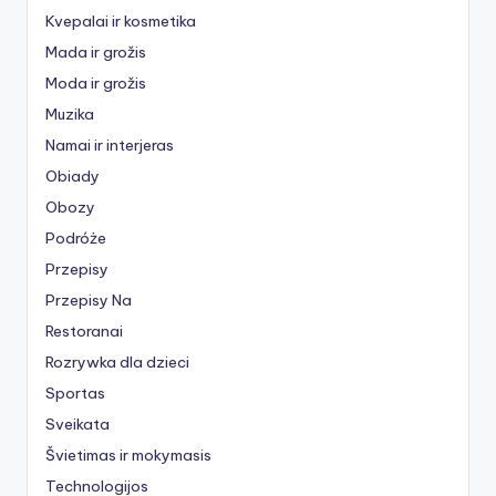
Kvepalai ir kosmetika
Mada ir grožis
Moda ir grožis
Muzika
Namai ir interjeras
Obiady
Obozy
Podróże
Przepisy
Przepisy Na
Restoranai
Rozrywka dla dzieci
Sportas
Sveikata
Švietimas ir mokymasis
Technologijos