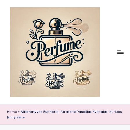
Skip
to
content
Home
»
Alternatyvos Euphoria: Atraskite Panašius Kvepalus, Kuriuos
Įsimylėsite