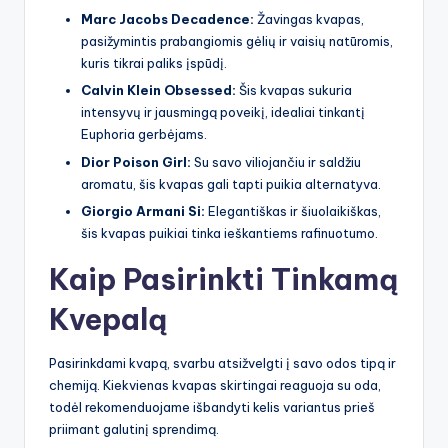
Marc Jacobs Decadence:
Žavingas kvapas,
pasižymintis prabangiomis gėlių ir vaisių natūromis,
kuris tikrai paliks įspūdį.
Calvin Klein Obsessed:
Šis kvapas sukuria
intensyvų ir jausmingą poveikį, idealiai tinkantį
Euphoria gerbėjams.
Dior Poison Girl:
Su savo viliojančiu ir saldžiu
aromatu, šis kvapas gali tapti puikia alternatyva.
Giorgio Armani Si:
Elegantiškas ir šiuolaikiškas,
šis kvapas puikiai tinka ieškantiems rafinuotumo.
Kaip Pasirinkti Tinkamą
Kvepalą
Pasirinkdami kvapą, svarbu atsižvelgti į savo odos tipą ir
chemiją. Kiekvienas kvapas skirtingai reaguoja su oda,
todėl rekomenduojame išbandyti kelis variantus prieš
priimant galutinį sprendimą.