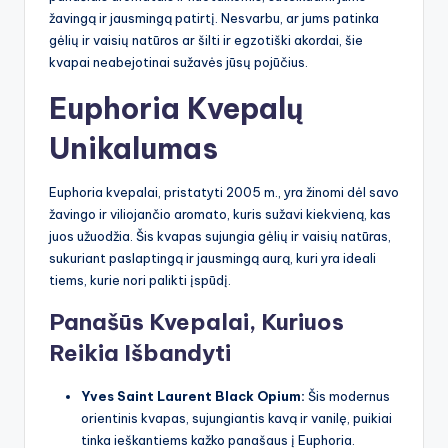
žavingą ir jausmingą patirtį. Nesvarbu, ar jums patinka
gėlių ir vaisių natūros ar šilti ir egzotiški akordai, šie
kvapai neabejotinai sužavės jūsų pojūčius.
Euphoria Kvepalų
Unikalumas
Euphoria kvepalai, pristatyti 2005 m., yra žinomi dėl savo
žavingo ir viliojančio aromato, kuris sužavi kiekvieną, kas
juos užuodžia. Šis kvapas sujungia gėlių ir vaisių natūras,
sukuriant paslaptingą ir jausmingą aurą, kuri yra ideali
tiems, kurie nori palikti įspūdį.
Panašūs Kvepalai, Kuriuos
Reikia Išbandyti
Yves Saint Laurent Black Opium:
Šis modernus
orientinis kvapas, sujungiantis kavą ir vanilę, puikiai
tinka ieškantiems kažko panašaus į Euphoria.