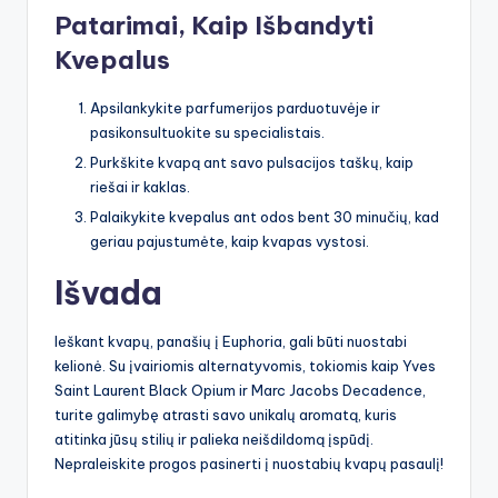
Patarimai, Kaip Išbandyti
Kvepalus
Apsilankykite parfumerijos parduotuvėje ir
pasikonsultuokite su specialistais.
Purkškite kvapą ant savo pulsacijos taškų, kaip
riešai ir kaklas.
Palaikykite kvepalus ant odos bent 30 minučių, kad
geriau pajustumėte, kaip kvapas vystosi.
Išvada
Ieškant kvapų, panašių į Euphoria, gali būti nuostabi
kelionė. Su įvairiomis alternatyvomis, tokiomis kaip Yves
Saint Laurent Black Opium ir Marc Jacobs Decadence,
turite galimybę atrasti savo unikalų aromatą, kuris
atitinka jūsų stilių ir palieka neišdildomą įspūdį.
Nepraleiskite progos pasinerti į nuostabių kvapų pasaulį!