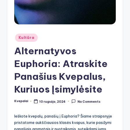
Posted
Kultūra
in
Alternatyvos
Euphoria: Atraskite
Panašius Kvepalus,
Kuriuos Įsimylėsite
Kvepalai
10 rugsėjo, 2024
No Comments
Posted
by
Ieškote kvepalų, panašių į Euphoria? Šiame straipsnyje
pristatome aukščiausios klasės kvapus, kurie pasižymi
panašiais aromatais ir nuotaikomis, suteikdami jums