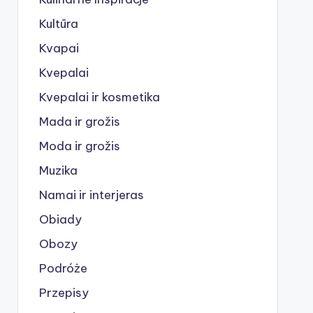
Kultūra
Kvapai
Kvepalai
Kvepalai ir kosmetika
Mada ir grožis
Moda ir grožis
Muzika
Namai ir interjeras
Obiady
Obozy
Podróże
Przepisy