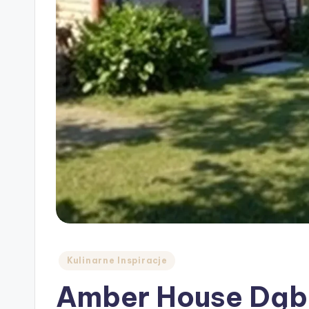
Posted
Kulinarne Inspiracje
in
Amber House Dąbk