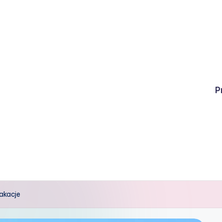
P
akacje