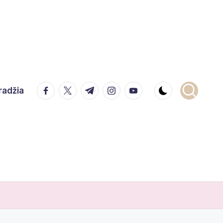
facebook.com
twitter.com
t.me
instagram.com
youtube.com
radžia