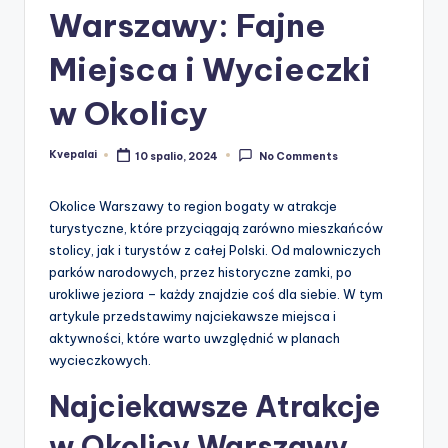
Warszawy: Fajne
Miejsca i Wycieczki
w Okolicy
Kvepalai
10 spalio, 2024
No Comments
Posted
by
Okolice Warszawy to region bogaty w atrakcje
turystyczne, które przyciągają zarówno mieszkańców
stolicy, jak i turystów z całej Polski. Od malowniczych
parków narodowych, przez historyczne zamki, po
urokliwe jeziora – każdy znajdzie coś dla siebie. W tym
artykule przedstawimy najciekawsze miejsca i
aktywności, które warto uwzględnić w planach
wycieczkowych.
Najciekawsze Atrakcje
w Okolicy Warszawy