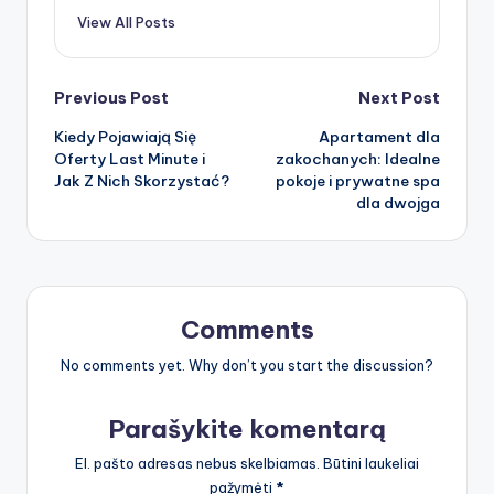
View All Posts
Post
Previous Post
Next Post
Kiedy Pojawiają Się
Apartament dla
navigation
Oferty Last Minute i
zakochanych: Idealne
Jak Z Nich Skorzystać?
pokoje i prywatne spa
dla dwojga
Comments
No comments yet. Why don’t you start the discussion?
Parašykite komentarą
El. pašto adresas nebus skelbiamas.
Būtini laukeliai
pažymėti
*