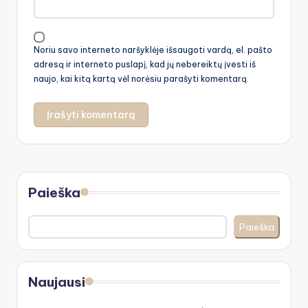
Noriu savo interneto naršyklėje išsaugoti vardą, el. pašto
adresą ir interneto puslapį, kad jų nebereiktų įvesti iš
naujo, kai kitą kartą vėl norėsiu parašyti komentarą.
Paieška
Paieška
Naujausi