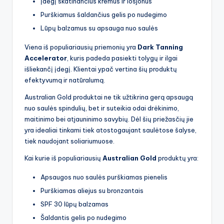
Įdegį skatinančius kremus ir losjonus
Purškiamus šaldančius gelis po nudegimo
Lūpų balzamus su apsauga nuo saulės
Viena iš populiariausių priemonių yra
Dark Tanning
Accelerator
, kuris padeda pasiekti tolygų ir ilgai
išliekančį įdegį. Klientai ypač vertina šių produktų
efektyvumą ir natūralumą.
Australian Gold produktai ne tik užtikrina gerą apsaugą
nuo saulės spindulių, bet ir suteikia odai drėkinimo,
maitinimo bei atjauninimo savybių. Dėl šių priežasčių jie
yra idealiai tinkami tiek atostogaujant saulėtose šalyse,
tiek naudojant soliariumuose.
Kai kurie iš populiariausių
Australian Gold
produktų yra:
Apsaugos nuo saulės purškiamas pienelis
Purškiamas aliejus su bronzantais
SPF 30 lūpų balzamas
Šaldantis gelis po nudegimo