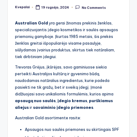
Kvepalai
19 rugsėjo, 2024
No Comments
Posted
by
Australian Gold
yra gerai žinomas prekinis ženklas,
specializuojantis įdegio kosmetikos ir saulės apsaugos
priemonių gamyboje. Įkurtas 1985 metais, šis prekės
ženklas greitai išpopuliarėjo visame pasaulyje,
siūlydamas įvairius produktus, skirtus tiek natūraliam,
tiek dirbtiniam įdegiui.
Trevoras Grėjus, įkūrėjas, savo gaminiuose siekia
perteikti Australijos kultūrą ir gyvenimo būdą,
naudodamas natūralius ingredientus, kurie padeda
pasiekti ne tik gražų, bet ir sveiką įdegį. Įmonė
didžiuojasi savo unikaliomis formulėmis, kurios apima
apsaugą nuo saulės
,
įdegio kremus
,
purškiamus
aliejus
ir
savaiminio įdegio priemones
.
Australian Gold asortimente rasite:
Apsaugos nuo saulės priemones su skirtingais SPF