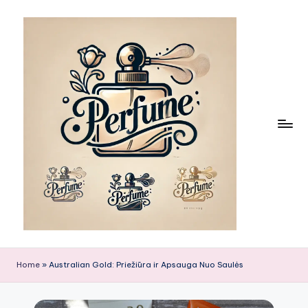
Skip
to
content
Home
»
Australian Gold: Priežiūra ir Apsauga Nuo Saulės