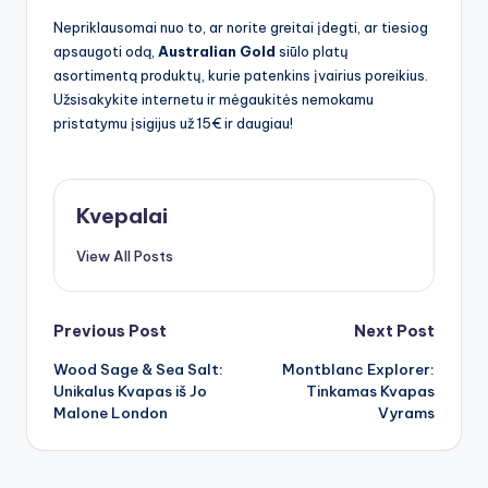
Nepriklausomai nuo to, ar norite greitai įdegti, ar tiesiog
apsaugoti odą,
Australian Gold
siūlo platų
asortimentą produktų, kurie patenkins įvairius poreikius.
Užsisakykite internetu ir mėgaukitės nemokamu
pristatymu įsigijus už 15€ ir daugiau!
Kvepalai
View All Posts
Post
Previous Post
Next Post
Wood Sage & Sea Salt:
Montblanc Explorer:
navigation
Unikalus Kvapas iš Jo
Tinkamas Kvapas
Malone London
Vyrams