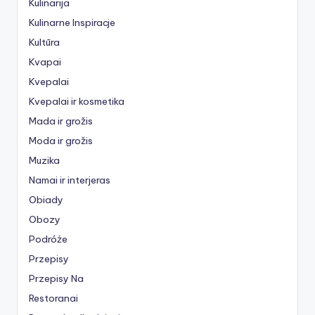
Kulinarija
Kulinarne Inspiracje
Kultūra
Kvapai
Kvepalai
Kvepalai ir kosmetika
Mada ir grožis
Moda ir grožis
Muzika
Namai ir interjeras
Obiady
Obozy
Podróże
Przepisy
Przepisy Na
Restoranai