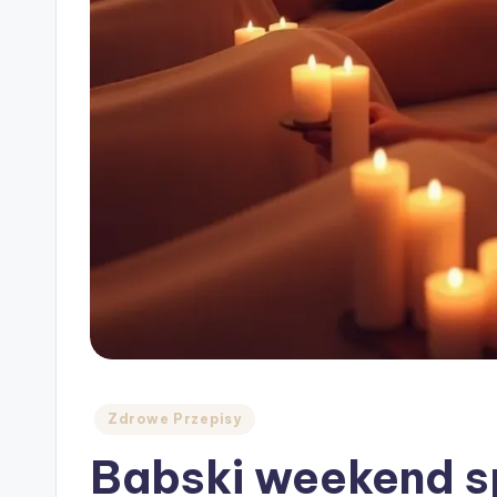
Posted
Zdrowe Przepisy
in
Babski weekend s