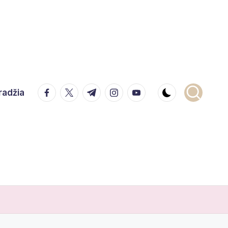
facebook.com
twitter.com
t.me
instagram.com
youtube.com
radžia