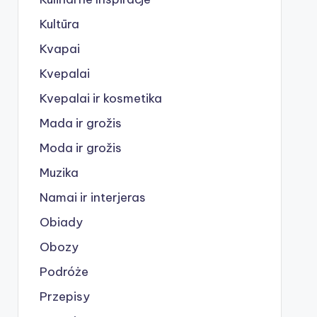
Kultūra
Kvapai
Kvepalai
Kvepalai ir kosmetika
Mada ir grožis
Moda ir grožis
Muzika
Namai ir interjeras
Obiady
Obozy
Podróże
Przepisy