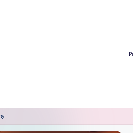
P
ety