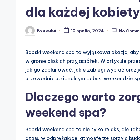
dla każdej kobiety
Kvepalai
10 spalio, 2024
No Comm
Posted
by
Babski weekend spa to wyjątkowa okazja, aby 
w gronie bliskich przyjaciółek. W artykule pr
jak go zaplanować, jakie zabiegi wybrać oraz 
przewodnik po idealnym babski weekendzie sp
Dlaczego warto zor
weekend spa?
Babski weekend spa to nie tylko relaks, ale ta
czasu w odprężającej atmosferze sprzyja budo