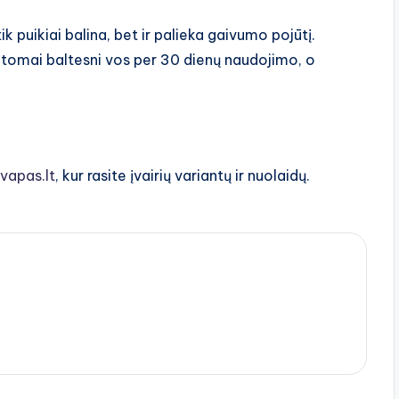
 puikiai balina, bet ir palieka gaivumo pojūtį.
omai baltesni vos per 30 dienų naudojimo, o
vapas.lt
, kur rasite įvairių variantų ir nuolaidų.