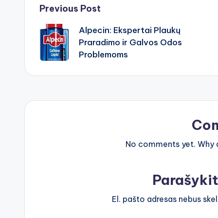
Post
Previous Post
Alpecin: Ekspertai Plaukų
navigation
Praradimo ir Galvos Odos
Problemoms
Co
No comments yet. Why do
Parašyki
El. pašto adresas nebus ske