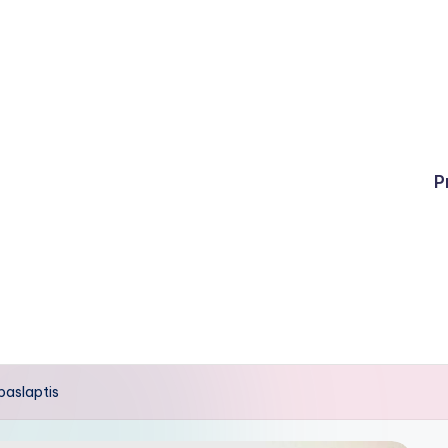
P
paslaptis