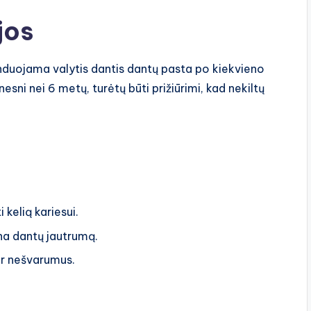
jos
duojama valytis dantis dantų pasta po kiekvieno
esni nei 6 metų, turėtų būti prižiūrimi, kad nekiltų
kelią kariesui.
na dantų jautrumą.
ir nešvarumus.