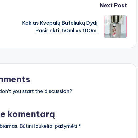
Next Post
Kokias Kvepalų Buteliukų Dydį
Pasirinkti: 50ml vs 100ml
mments
n’t you start the discussion?
te komentarą
lbiamas.
Būtini laukeliai pažymėti
*