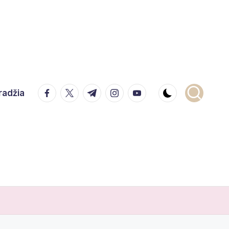
facebook.com
twitter.com
t.me
instagram.com
youtube.com
radžia