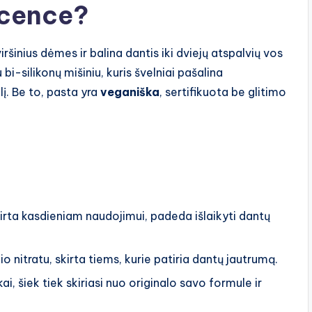
scence?
inius dėmes ir balina dantis iki dviejų atspalvių vos
 bi-silikonų mišiniu, kuris švelniai pašalina
į. Be to, pasta yra
veganiška
, sertifikuota be glitimo
kirta kasdieniam naudojimui, padeda išlaikyti dantų
o nitratu, skirta tiems, kurie patiria dantų jautrumą.
i, šiek tiek skiriasi nuo originalo savo formule ir