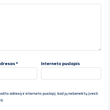
adresas
*
Interneto puslapis
pašto adresą ir interneto puslapį, kad jų nebereiktų įvesti
rą.