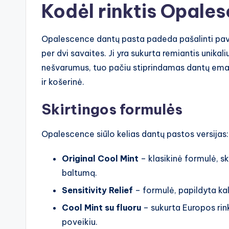
Kodėl rinktis Opale
Opalescence dantų pasta padeda pašalinti pavirš
per dvi savaites. Ji yra sukurta remiantis unikaliu
nešvarumus, tuo pačiu stiprindamas dantų emal
ir košerinė.
Skirtingos formulės
Opalescence siūlo kelias dantų pastos versijas:
Original Cool Mint
– klasikinė formulė, s
baltumą.
Sensitivity Relief
– formulė, papildyta kali
Cool Mint su fluoru
– sukurta Europos rinka
poveikiu.