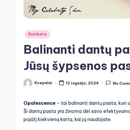
Posted
Sveikata
in
Balinanti dantų p
Jūsų šypsenos pas
Kvepalai
12 rugsėjo, 2024
No Com
Posted
by
Opalescence
– tai balinanti dantų pasta, kuri už
Ši dantų pasta yra žinoma dėl savo efektyvumo
pojūtį kiekvieną kartą, kai ją naudojate.