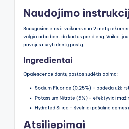
Naudojimo instrukci
Suaugusiesiems ir vaikams nuo 2 metų rekomen
valgio arba bent du kartus per dieną. Vaikai, jaun
pavojus nuryti dantų pastą.
Ingredientai
Opalescence dantų pastos sudėtis apima:
Sodium Fluoride (0.25%) – padeda užkirsti 
Potassium Nitrate (5%) – efektyviai maži
Hydrated Silica – švelniai pašalina dėmes 
Atsiliepimai