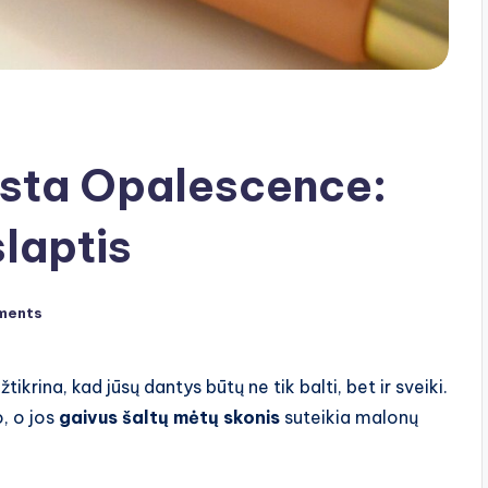
asta Opalescence:
laptis
ments
tikrina, kad jūsų dantys būtų ne tik balti, bet ir sveiki.
, o jos
gaivus šaltų mėtų skonis
suteikia malonų