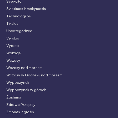
Sveikata
Švietimas ir mokymasis
Technologijos
Tikslas
Uncategorized
Verslas
Vyrams
Wakacje
Wczasy
Wczasy nad morzem
Wczasy w Gdańsku nad morzem
Wypoczynek
Wypoczynek w górach
Žaidimai
Zdrowe Przepisy
Žmonės ir grožis