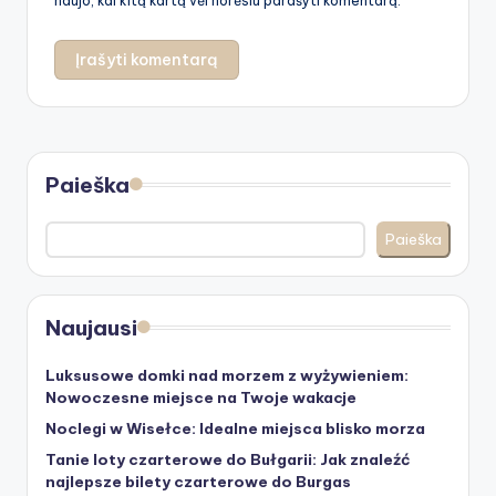
naujo, kai kitą kartą vėl norėsiu parašyti komentarą.
Paieška
Paieška
Naujausi
Luksusowe domki nad morzem z wyżywieniem:
Nowoczesne miejsce na Twoje wakacje
Noclegi w Wisełce: Idealne miejsca blisko morza
Tanie loty czarterowe do Bułgarii: Jak znaleźć
najlepsze bilety czarterowe do Burgas