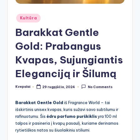
Posted
Kultūra
in
Barakkat Gentle
Gold: Prabangus
Kvapas, Sujungiantis
Eleganciją ir Šilumą
Kvepalai
29 rugpjūčio, 2024
No Comments
Posted
by
Barakkat Gentle Gold
iš Fragrance World – tai
išskirtinis unisex kvapas, kuris sužavi savo subtilumu ir
rafinuotumu. Šis
ėdru parfumo purškiklis
yra 100 ml
talpos ir pasineria į kvapų pasaulį, kuriame derinamos
rytietiškos natos su šiuolaikiniu stiliumi.