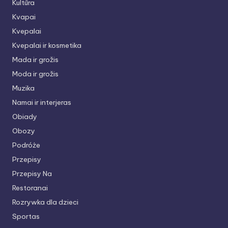
Kultūra
Kvapai
Kvepalai
Kvepalai ir kosmetika
Mada ir grožis
Moda ir grožis
Muzika
Namai ir interjeras
Obiady
Obozy
Podróże
Przepisy
Przepisy Na
Restoranai
Rozrywka dla dzieci
Sportas