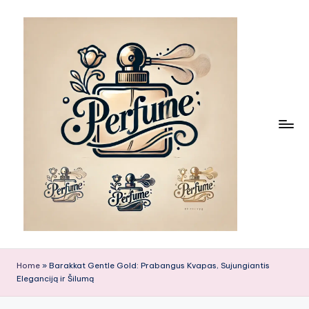
Skip
to
content
Home
»
Barakkat Gentle Gold: Prabangus Kvapas, Sujungiantis
Eleganciją ir Šilumą