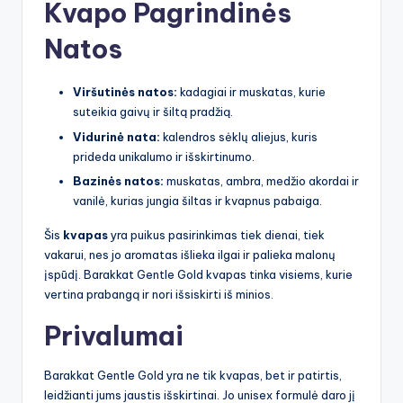
Kvapo Pagrindinės
Natos
Viršutinės natos:
kadagiai ir muskatas, kurie
suteikia gaivų ir šiltą pradžią.
Vidurinė nata:
kalendros sėklų aliejus, kuris
prideda unikalumo ir išskirtinumo.
Bazinės natos:
muskatas, ambra, medžio akordai ir
vanilė, kurias jungia šiltas ir kvapnus pabaiga.
Šis
kvapas
yra puikus pasirinkimas tiek dienai, tiek
vakarui, nes jo aromatas išlieka ilgai ir palieka malonų
įspūdį. Barakkat Gentle Gold kvapas tinka visiems, kurie
vertina prabangą ir nori išsiskirti iš minios.
Privalumai
Barakkat Gentle Gold yra ne tik kvapas, bet ir patirtis,
leidžianti jums jaustis išskirtinai. Jo unisex formulė daro jį