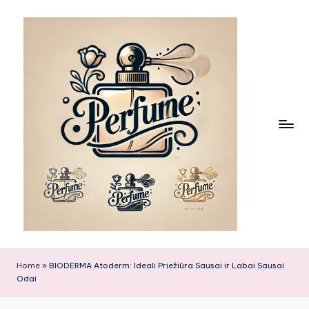
Skip
to
content
Home
»
BIODERMA Atoderm: Ideali Priežiūra Sausai ir Labai Sausai
Odai