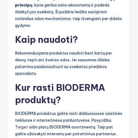
principų
, kurie gerbia odos ekosistemą ir padeda
išlaikyti jos sveikatą. Ši požiūris leidžia sustiprinti
natūralius odos mechanizmus, taip išvengiant per didelio
gydymo.
Kaip naudoti?
Rekomenduojama produktus naudoti bent kartą per
dieną, tepti ant švarios odos. Jei sausumas išlieka,
patartina pasikonsultuoti su sveikatos priežiūros
specialistu.
Kur rasti BIODERMA
produktų?
BIODERMA produktus galite rasti didžiuosiuose vaistinės
tinkluose ir internetinėse parduotuvėse. Pavyzdžiui,
Target
siūlo platų BIODERMA asortimentą. Taip pat
galite užsisakyti internetu per patvirtintus partnerius.