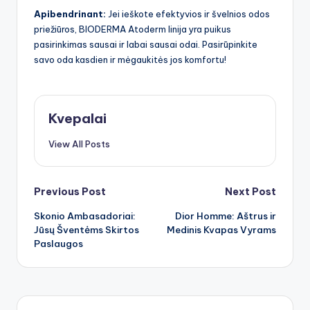
Apibendrinant:
Jei ieškote efektyvios ir švelnios odos
priežiūros, BIODERMA Atoderm linija yra puikus
pasirinkimas sausai ir labai sausai odai. Pasirūpinkite
savo oda kasdien ir mėgaukitės jos komfortu!
Kvepalai
View All Posts
Post
Previous Post
Next Post
Skonio Ambasadoriai:
Dior Homme: Aštrus ir
navigation
Jūsų Šventėms Skirtos
Medinis Kvapas Vyrams
Paslaugos