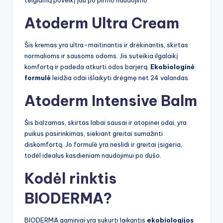
teigiamą poveikį jau po pirmo naudojimo.
Atoderm Ultra Cream
Šis kremas yra ultra-maitinantis ir drėkinantis, skirtas
normalioms ir sausoms odoms. Jis suteikia ilgalaikį
komfortą ir padeda atkurti odos barjerą.
Ekobiologinė
formulė
leidžia odai išlaikyti drėgmę net 24 valandas.
Atoderm Intensive Balm
Šis balzamas, skirtas labai sausai ir atopinei odai, yra
puikus pasirinkimas, siekiant greitai sumažinti
diskomfortą. Jo formulė yra neslidi ir greitai įsigeria,
todėl idealus kasdieniam naudojimui po dušo.
Kodėl rinktis
BIODERMA?
BIODERMA gaminiai yra sukurti laikantis
ekobiologijos