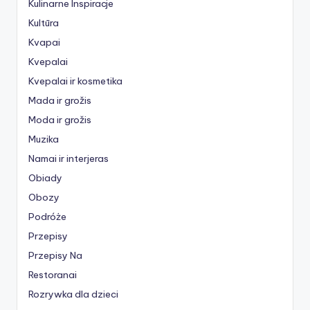
Kulinarne Inspiracje
Kultūra
Kvapai
Kvepalai
Kvepalai ir kosmetika
Mada ir grožis
Moda ir grožis
Muzika
Namai ir interjeras
Obiady
Obozy
Podróże
Przepisy
Przepisy Na
Restoranai
Rozrywka dla dzieci