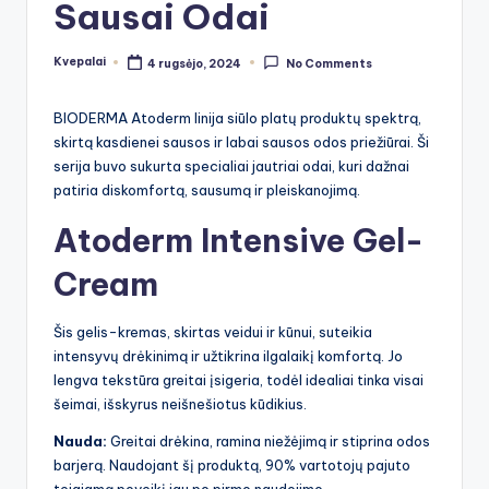
Sausai Odai
Kvepalai
4 rugsėjo, 2024
No Comments
Posted
by
BIODERMA Atoderm linija siūlo platų produktų spektrą,
skirtą kasdienei sausos ir labai sausos odos priežiūrai. Ši
serija buvo sukurta specialiai jautriai odai, kuri dažnai
patiria diskomfortą, sausumą ir pleiskanojimą.
Atoderm Intensive Gel-
Cream
Šis gelis-kremas, skirtas veidui ir kūnui, suteikia
intensyvų drėkinimą ir užtikrina ilgalaikį komfortą. Jo
lengva tekstūra greitai įsigeria, todėl idealiai tinka visai
šeimai, išskyrus neišnešiotus kūdikius.
Nauda:
Greitai drėkina, ramina niežėjimą ir stiprina odos
barjerą. Naudojant šį produktą, 90% vartotojų pajuto