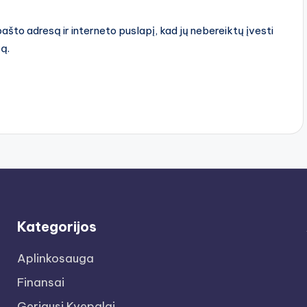
pašto adresą ir interneto puslapį, kad jų nebereiktų įvesti
rą.
Kategorijos
Aplinkosauga
Finansai
Geriausi Kvepalai