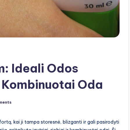
 Ideali Odos
ir Kombinuotai Oda
ments
tą, kai ji tampa storesnė, blizganti ir gali pasirodyti