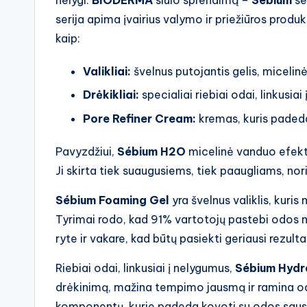
nelygi.
BIODERMA
siūlo sprendimą –
Sébium
ser
serija apima įvairius valymo ir priežiūros prod
kaip:
Valikliai:
švelnus putojantis gelis, micelin
Drėkikliai:
specialiai riebiai odai, linkusiai
Pore Refiner Cream:
kremas, kuris padeda
Pavyzdžiui,
Sébium H2O
micelinė vanduo efekt
Ji skirta tiek suaugusiems, tiek paaugliams, nor
Sébium Foaming Gel
yra švelnus valiklis, kuri
Tyrimai rodo, kad 91% vartotojų pastebi odo
ryte ir vakare, kad būtų pasiekti geriausi rezulta
Riebiai odai, linkusiai į nelygumus,
Sébium Hydr
drėkinimą, mažina tempimo jausmą ir ramina odą
komponentų, kurie padeda kovoti su odos saus