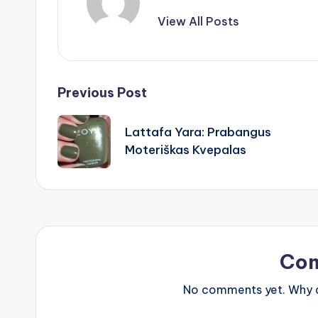
View All Posts
Post
Previous Post
navigation
Lattafa Yara: Prabangus
Moteriškas Kvepalas
Co
No comments yet. Why do