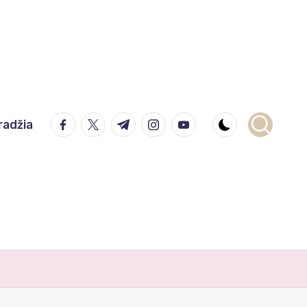
facebook.com
twitter.com
t.me
instagram.com
youtube.com
radžia