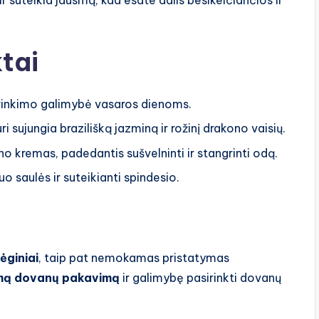
ir suteikia jausmą, kad esate dalis besikeičiančios ir
tai
sirinkimo galimybė vasaros dienoms.
i sujungia brazilišką jazminą ir rožinį drakono vaisių.
o kremas, padedantis sušvelninti ir stangrinti odą.
 saulės ir suteikianti spindesio.
ėginiai
, taip pat nemokamas pristatymas
ą dovanų pakavimą
ir galimybę pasirinkti dovanų