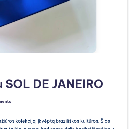
 su SOL DE JANEIRO
ments
ežiūros kolekciją, įkvėptą braziliškos kultūros. Šios