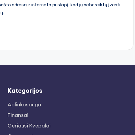
pašto adresą ir interneto puslapį, kad jų nebereiktų įvesti
rą.
Kategorijos
Aplinkosauga
Finansai
Geriausi Kvepalai