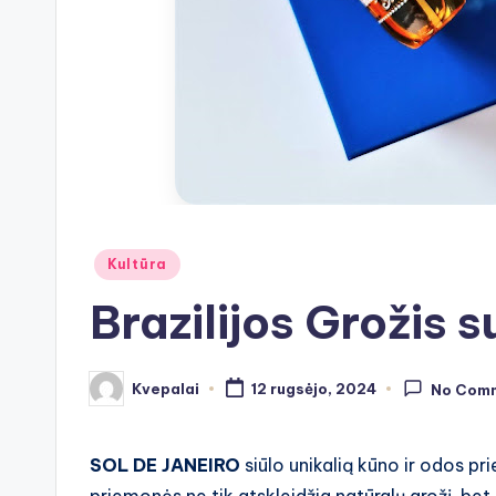
Posted
Kultūra
in
Brazilijos Grožis
Kvepalai
12 rugsėjo, 2024
No Com
Posted
by
SOL DE JANEIRO
siūlo unikalią kūno ir odos pri