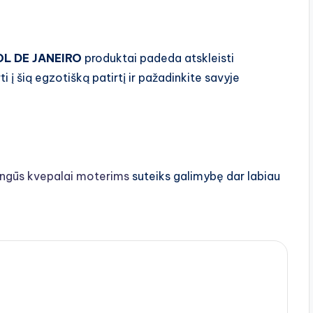
OL DE JANEIRO
produktai padeda atskleisti
i į šią egzotišką patirtį ir pažadinkite savyje
ngūs kvepalai moterims
suteiks galimybę dar labiau