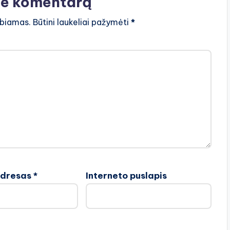
te komentarą
lbiamas.
Būtini laukeliai pažymėti
*
adresas
*
Interneto puslapis