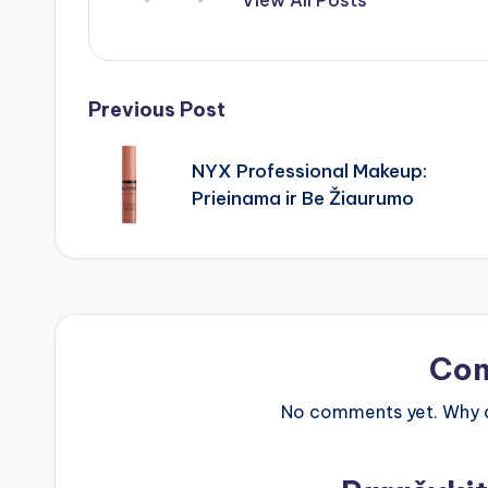
View All Posts
Post
Previous Post
navigation
NYX Professional Makeup:
Prieinama ir Be Žiaurumo
Co
No comments yet. Why do