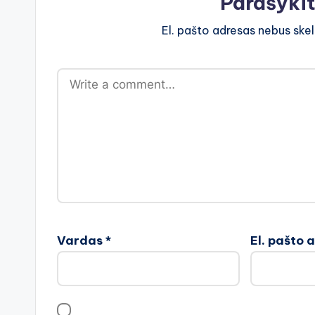
Parašyki
El. pašto adresas nebus ske
Vardas
*
El. pašto 