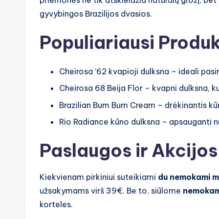
priemonės ne tik atskleidžia natūralų grožį, bet 
gyvybingos Brazilijos dvasios.
Populiariausi Produk
Cheirosa ’62 kvapioji dulksna – ideali pa
Cheirosa 68 Beija Flor – kvapni dulksna, kur
Brazilian Bum Bum Cream – drėkinantis kūn
Rio Radiance kūno dulksna – apsauganti nuo
Paslaugos ir Akcijos
Kiekvienam pirkiniui suteikiami
du nemokami m
užsakymams virš 39€. Be to, siūlome
nemokam
korteles.