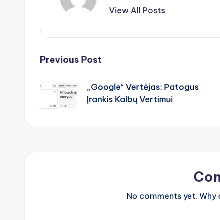
View All Posts
Post
Previous Post
navigation
„Google“ Vertėjas: Patogus
Įrankis Kalbų Vertimui
Co
No comments yet. Why do