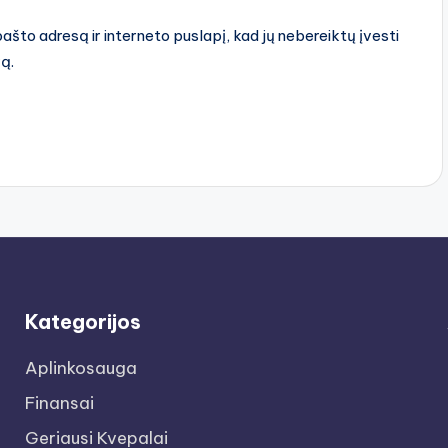
pašto adresą ir interneto puslapį, kad jų nebereiktų įvesti
rą.
Kategorijos
Aplinkosauga
Finansai
Geriausi Kvepalai