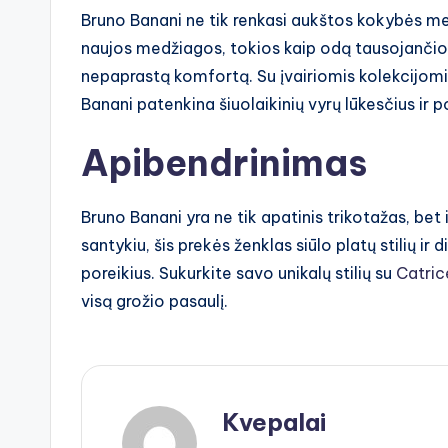
Bruno Banani ne tik renkasi aukštos kokybės me
naujos medžiagos, tokios kaip odą tausojančios
nepaprastą komfortą. Su įvairiomis kolekcijomis,
Banani patenkina šiuolaikinių vyrų lūkesčius ir p
Apibendrinimas
Bruno Banani yra ne tik apatinis trikotažas, bet
santykiu, šis prekės ženklas siūlo platų stilių ir
poreikius. Sukurkite savo unikalų stilių su
Catric
visą grožio pasaulį.
Kvepalai