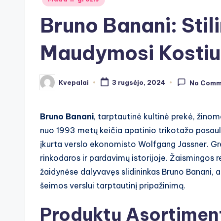
in
Bruno Banani: Stili
Maudymosi Kosti
Kvepalai
3 rugsėjo, 2024
No Comm
Posted
by
Bruno Banani
, tarptautinė kultinė prekė, žino
nuo 1993 metų keičia apatinio trikotažo pasaulį
įkurta verslo ekonomisto Wolfgang Jassner. Grei
rinkodaros ir pardavimų istorijoje. Žaismingos
žaidynėse dalyvavęs slidininkas Bruno Banani,
šeimos verslui tarptautinį pripažinimą.
Produktų Asortimen