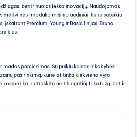
džiagas, bet ir nuolat ieško inovacijų. Naudojamos
 medvilnės-modalio mišinio audiniai, kurie suteikia
 įskaitant Premium, Young ir Basic linijas, Bruno
oreikius.
 ir mados pareiškimas. Su puikiu kainos ir kokybės
 dizainų pasirinkimą, kurie atitinka kiekvieno vyro
e kosmetika
ir atraskite ne tik apatinį trikotažą, bet ir