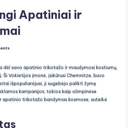
ngi Apatiniai ir
umai
ents
ma dėl savo apatinio trikotažo ir maudymosi kostiumų,
. Ši Vokietijos įmonė, įsikūrusi Chemnitze, buvo
tai išpopuliarėjusi, ji sugebėjo palikti žymę
 reklamos kampanijos, tokios kaip olimpinėse
 ar apatinio trikotažo bandymas kosmose, suteikė
tas