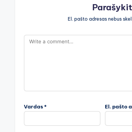
Parašyki
El. pašto adresas nebus ske
Vardas
*
El. pašto 