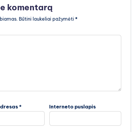
te komentarą
lbiamas.
Būtini laukeliai pažymėti
*
adresas
*
Interneto puslapis