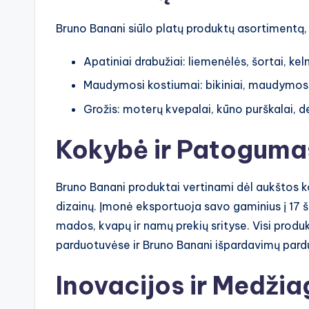
Bruno Banani siūlo platų produktų asortimentą,
Apatiniai drabužiai: liemenėlės, šortai, keln
Maudymosi kostiumai: bikiniai, maudymos
Grožis: moterų kvepalai, kūno purškalai, 
Kokybė ir Patoguma
Bruno Banani produktai vertinami dėl aukštos k
dizainų. Įmonė eksportuoja savo gaminius į 17 šal
mados, kvapų ir namų prekių srityse. Visi produk
parduotuvėse ir Bruno Banani išpardavimų par
Inovacijos ir Medži