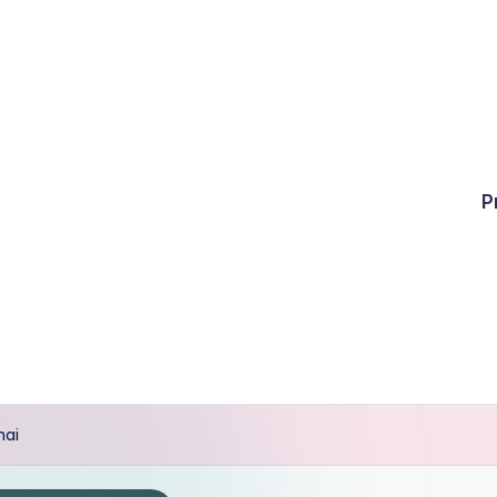
P
mai