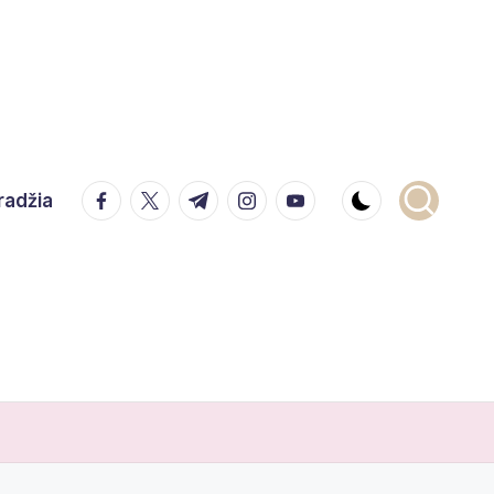
facebook.com
twitter.com
t.me
instagram.com
youtube.com
radžia