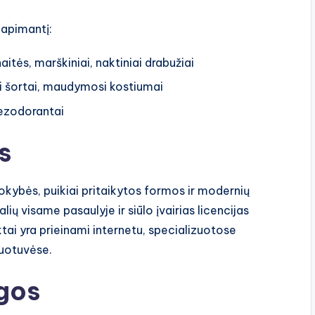
 apimantį:
aitės, marškiniai, naktiniai drabužiai
i šortai, maudymosi kostiumai
dezodorantai
s
okybės, puikiai pritaikytos formos ir modernių
ių visame pasaulyje ir siūlo įvairias licencijas
tai yra prieinami internetu, specializuotose
duotuvėse.
agos