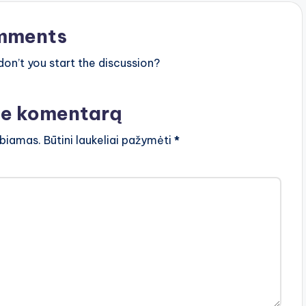
mments
n’t you start the discussion?
te komentarą
lbiamas.
Būtini laukeliai pažymėti
*