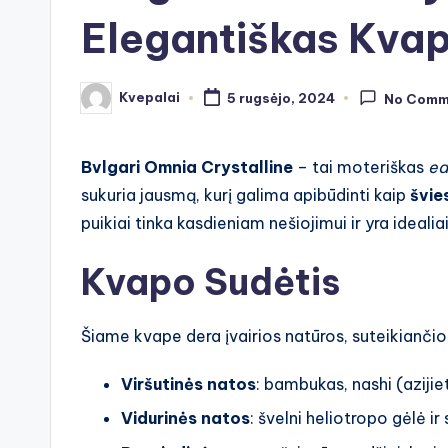
Elegantiškas Kva
Kvepalai
5 rugsėjo, 2024
No Comm
Posted
by
Bvlgari Omnia Crystalline
– tai moteriškas
ea
sukuria jausmą, kurį galima apibūdinti kaip
švie
puikiai tinka kasdieniam nešiojimui ir yra idealia
Kvapo Sudėtis
Šiame kvape dera įvairios natūros, suteikianči
Viršutinės natos
: bambukas, nashi (azijie
Vidurinės natos
: švelni heliotropo gėlė i