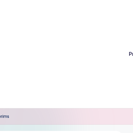
P
erims