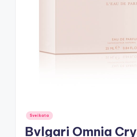
Posted
Sveikata
in
Bvlgari Omnia Crys