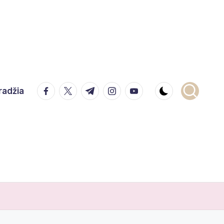
facebook.com
twitter.com
t.me
instagram.com
youtube.com
radžia