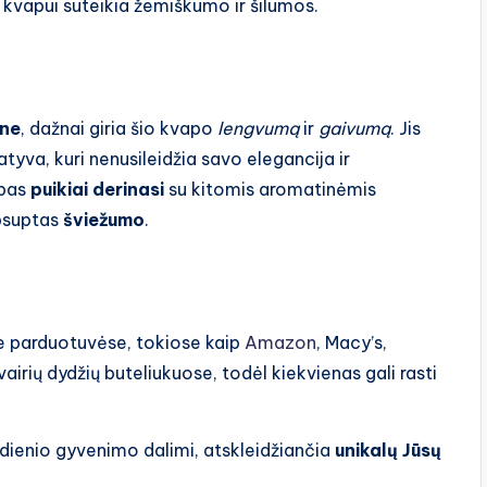
e kvapui suteikia žemiškumo ir šilumos.
ine
, dažnai giria šio kvapo
lengvumą
ir
gaivumą
. Jis
tyva, kuri nenusileidžia savo elegancija ir
apas
puikiai derinasi
su kitomis aromatinėmis
apsuptas
šviežumo
.
ose parduotuvėse, tokiose kaip
Amazon
, Macy’s,
vairių dydžių buteliukuose, todėl kiekvienas gali rasti
kasdienio gyvenimo dalimi, atskleidžiančia
unikalų Jūsų