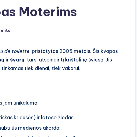
pas Moterims
ents
u de toilette
, pristatytas 2005 metais. Šis kvapas
sų ir švarų
, tarsi atspindintį krištolinę šviesą. Jis
i tinkamas tiek dienai, tiek vakarui.
os jam unikalumą:
tiškas kriaušės) ir lotoso žiedas.
r subtilūs medienos akordai.