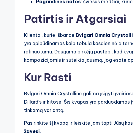
Pagrindinės natos
: šviesūs medžiai, kuri
Patirtis ir Atgarsiai
Klientai, kurie išbandė
Bvlgari Omnia Crystall
yra apibūdinamas kaip tobula kasdieninė alterna
rafinuotumu. Dauguma pirkėjų pastebi, kad kv
kompozicijomis ir suteikia jausmą, jog esate 
Kur Rasti
Bvlgari Omnia Crystalline galima įsigyti įvairi
Dillard’s ir kitose. Šis kvapas yra parduodamas į
tinkamą variantą.
Pasirinkite šį kvapą ir leiskite jam tapti Jūsų 
žavesį
.