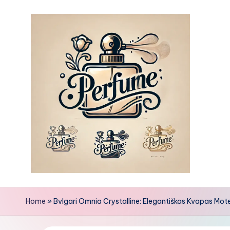
Skip
to
content
Home
»
Bvlgari Omnia Crystalline: Elegantiškas Kvapas Mot