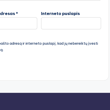
adresas
*
Interneto puslapis
pašto adresą ir interneto puslapį, kad jų nebereiktų įvesti
rą.