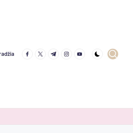
facebook.com
twitter.com
t.me
instagram.com
youtube.com
radžia