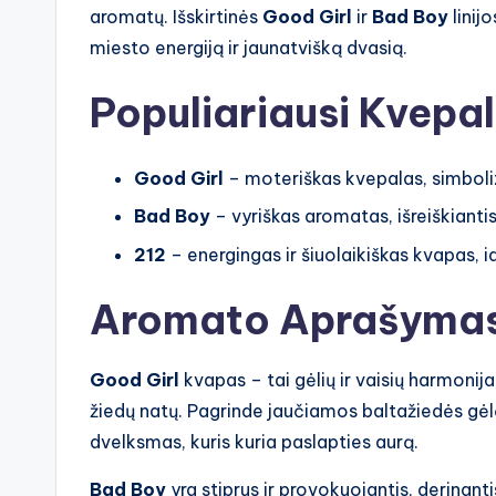
aromatų. Išskirtinės
Good Girl
ir
Bad Boy
linij
miesto energiją ir jaunatvišką dvasią.
Populiariausi Kvepal
Good Girl
– moteriškas kvepalas, simboliz
Bad Boy
– vyriškas aromatas, išreiškiantis
212
– energingas ir šiuolaikiškas kvapas, 
Aromato Aprašyma
Good Girl
kvapas – tai gėlių ir vaisių harmonij
žiedų natų. Pagrinde jaučiamos baltažiedės gėl
dvelksmas, kuris kuria paslapties aurą.
Bad Boy
yra stiprus ir provokuojantis, derinant