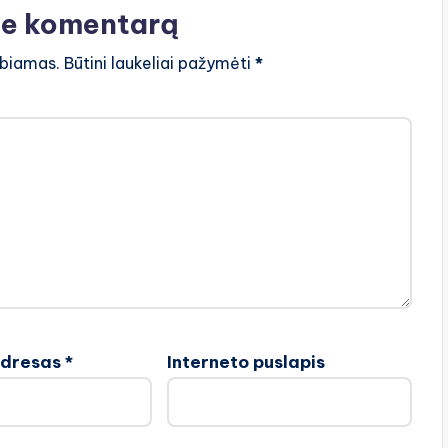
te komentarą
lbiamas.
Būtini laukeliai pažymėti
*
adresas
*
Interneto puslapis