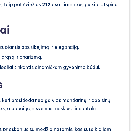
os, taip pat šviežias
212
asortimentas, puikiai atspindi
ai
uojantis pasitikėjimą ir eleganciją.
 drąsą ir charizmą.
idealiai tinkantis dinamiškam gyvenimo būdui.
s
a, kuri prasideda nuo gaivios mandarinų ir apelsinų
ės, o pabaigoje švelnus muskuso ir santalų
is prieskonius su medžio natomis, kas suteikia jam