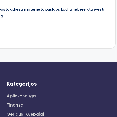
pašto adresą ir interneto puslapį, kad jų nebereiktų įvesti
rą.
Kategorijos
Aplinkosauga
Finansai
Geriausi Kvepalai