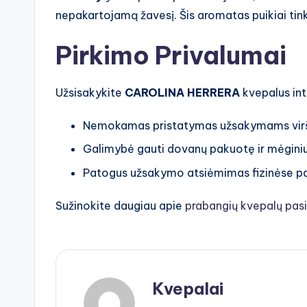
nepakartojamą žavesį. Šis aromatas puikiai tinka 
Pirkimo Privalumai
Užsisakykite
CAROLINA HERRERA
kvepalus int
Nemokamas pristatymas užsakymams virš
Galimybė gauti dovanų pakuotę ir mėginiu
Patogus užsakymo atsiėmimas fizinėse p
Sužinokite daugiau apie
prabangių kvepalų pasi
Kvepalai