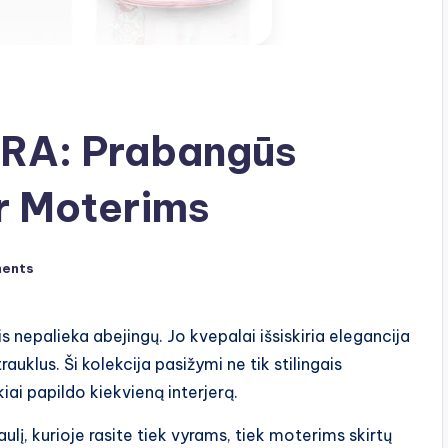
RA: Prabangūs
r Moterims
ents
is nepalieka abejingų. Jo kvepalai išsiskiria elegancija
rauklus. Ši kolekcija pasižymi ne tik stilingais
ikiai papildo kiekvieną interjerą.
lį, kurioje rasite tiek vyrams, tiek moterims skirtų