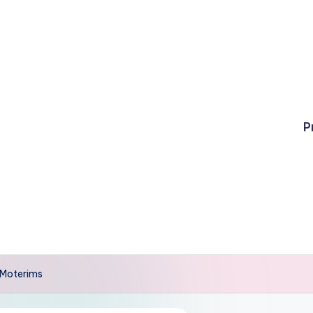
P
 Moterims