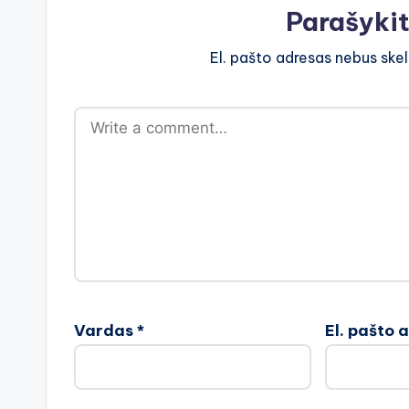
Parašyki
El. pašto adresas nebus ske
Vardas
*
El. pašto 