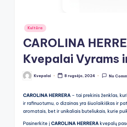
Posted
Kultūra
in
CAROLINA HERRE
Kvepalai Vyrams i
Kvepalai
8 rugsėjo, 2024
No Comm
Posted
by
CAROLINA HERRERA
– tai prekinis ženklas, kur
ir rafinuotumu, o dizainas yra šiuolaikiškas ir pat
aromatais, bet ir unikaliais buteliukais, kurie pu
Pasinerkite į
CAROLINA HERRERA
kvepalų pasau