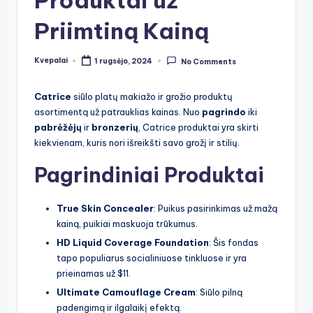
Produktai už
Priimtiną Kainą
Kvepalai
1 rugsėjo, 2024
No Comments
Posted
by
Catrice
siūlo platų makiažo ir grožio produktų
asortimentą už patrauklias kainas. Nuo
pagrindo
iki
pabrėžėjų
ir
bronzerių
, Catrice produktai yra skirti
kiekvienam, kuris nori išreikšti savo grožį ir stilių.
Pagrindiniai Produktai
True Skin Concealer
: Puikus pasirinkimas už mažą
kainą, puikiai maskuoja trūkumus.
HD Liquid Coverage Foundation
: Šis fondas
tapo populiarus socialiniuose tinkluose ir yra
prieinamas už $11.
Ultimate Camouflage Cream
: Siūlo pilną
padengimą ir ilgalaikį efektą.