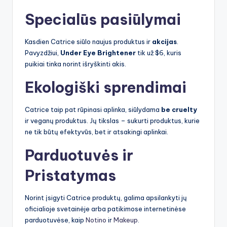
Specialūs pasiūlymai
Kasdien Catrice siūlo naujus produktus ir
akcijas
.
Pavyzdžiui,
Under Eye Brightener
tik už $6, kuris
puikiai tinka norint išryškinti akis.
Ekologiški sprendimai
Catrice taip pat rūpinasi aplinka, siūlydama
be cruelty
ir veganų produktus. Jų tikslas – sukurti produktus, kurie
ne tik būtų efektyvūs, bet ir atsakingi aplinkai.
Parduotuvės ir
Pristatymas
Norint įsigyti Catrice produktų, galima apsilankyti jų
oficialioje svetainėje arba patikimose internetinėse
parduotuvėse, kaip
Notino
ir
Makeup
.