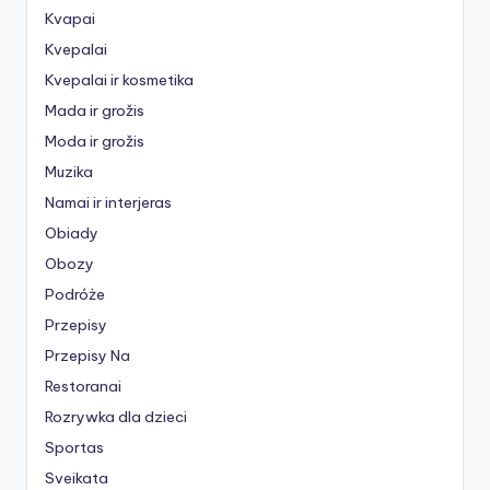
Kvapai
Kvepalai
Kvepalai ir kosmetika
Mada ir grožis
Moda ir grožis
Muzika
Namai ir interjeras
Obiady
Obozy
Podróże
Przepisy
Przepisy Na
Restoranai
Rozrywka dla dzieci
Sportas
Sveikata