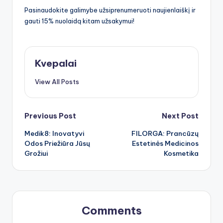
Pasinaudokite galimybe užsiprenumeruoti naujienlaiškį ir
gauti 15% nuolaidą kitam užsakymui!
Kvepalai
View All Posts
Post
Previous Post
Next Post
Medik8: Inovatyvi
FILORGA: Prancūzų
navigation
Odos Priežiūra Jūsų
Estetinės Medicinos
Grožiui
Kosmetika
Comments