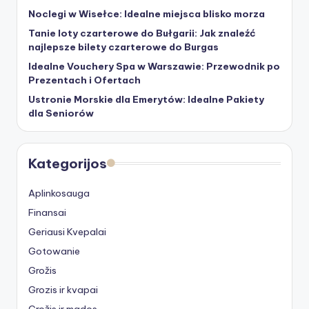
Noclegi w Wisełce: Idealne miejsca blisko morza
Tanie loty czarterowe do Bułgarii: Jak znaleźć
najlepsze bilety czarterowe do Burgas
Idealne Vouchery Spa w Warszawie: Przewodnik po
Prezentach i Ofertach
Ustronie Morskie dla Emerytów: Idealne Pakiety
dla Seniorów
Kategorijos
Aplinkosauga
Finansai
Geriausi Kvepalai
Gotowanie
Grožis
Grozis ir kvapai
Grožis ir mados