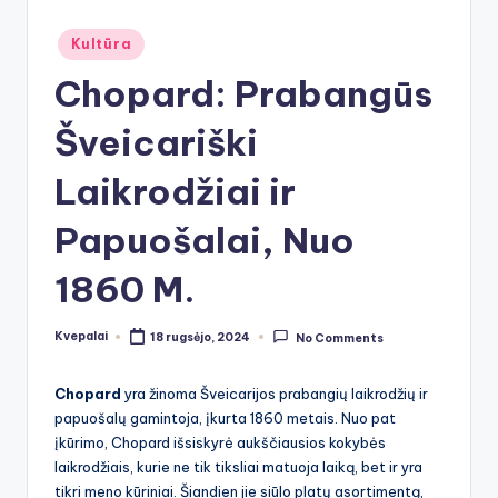
Posted
Kultūra
in
Chopard: Prabangūs
Šveicariški
Laikrodžiai ir
Papuošalai, Nuo
1860 M.
Kvepalai
18 rugsėjo, 2024
No Comments
Posted
by
Chopard
yra žinoma Šveicarijos prabangių laikrodžių ir
papuošalų gamintoja, įkurta 1860 metais. Nuo pat
įkūrimo, Chopard išsiskyrė aukščiausios kokybės
laikrodžiais, kurie ne tik tiksliai matuoja laiką, bet ir yra
tikri meno kūriniai. Šiandien jie siūlo platų asortimentą,