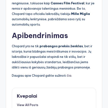
renginiuose, tokiuose kaip
Cannes Film Festival
, kur jie
remia ir apdovanoja talentingus menininkus. Be to,
Chopard tapo oficialiu laikrodžių tiekėju
Mille Miglia
automobilių lenktynėse, pabrėždama savo ryšį su
automobilių sportu.
Apibendrinimas
Chopard yra ne tik
prabangos prekės ženklas
, bet ir
istorija, kuriai būdingas meistriškumas ir inovacijos. Jų
laikrodžiai ir papuošalai atspindi ne tik stilių, bet ir
aukščiausius kokybės standartus, leidžiančius jiems
išlikti vienu iš geriausių žaidėjų prabangos pramonėje.
Daugiau apie Chopard galite sužinoti
čia
.
Kvepalai
View All Posts