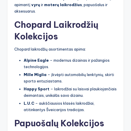
apimantį
vyrų
ir
moterų laikrodžius
, papuošalus ir
aksesuarus.
Chopard Laikrodžių
Kolekcijos
Chopard laikrodžių asortimentas apima:
Alpine Eagle
– modernus dizainas ir pažangios
technologijos.
Mille Miglia
– įkvėpti automobilių lenktynių, skirti
sporto entuziastams.
Happy Sport
– laikrodžiai su laisvai plaukiojančiais
deimantais, unikalūs savo dizainu.
L.U.C
– aukščiausios klasės laikrodžiai,
atitinkantys Šveicarijos tradicijas.
Papuošalų Kolekcijos