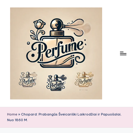
Skip
to
content
Home
»
Chopard: Prabangūs Šveicariški Laikrodžiai ir Papuošalai,
Nuo 1860 M.