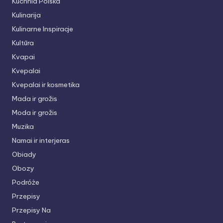
Kuchnia Polska
Kulinarija
Kulinarne Inspiracje
Kultūra
Kvapai
Kvepalai
Kvepalai ir kosmetika
Mada ir grožis
Moda ir grožis
Muzika
Namai ir interjeras
Obiady
Obozy
Podróże
Przepisy
Przepisy Na