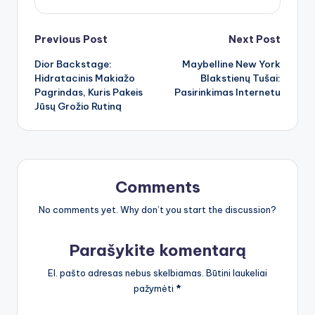
Post
Previous Post
Next Post
Dior Backstage:
Maybelline New York
navigation
Hidratacinis Makiažo
Blakstienų Tušai:
Pagrindas, Kuris Pakeis
Pasirinkimas Internetu
Jūsų Grožio Rutiną
Comments
No comments yet. Why don’t you start the discussion?
Parašykite komentarą
El. pašto adresas nebus skelbiamas.
Būtini laukeliai
pažymėti
*