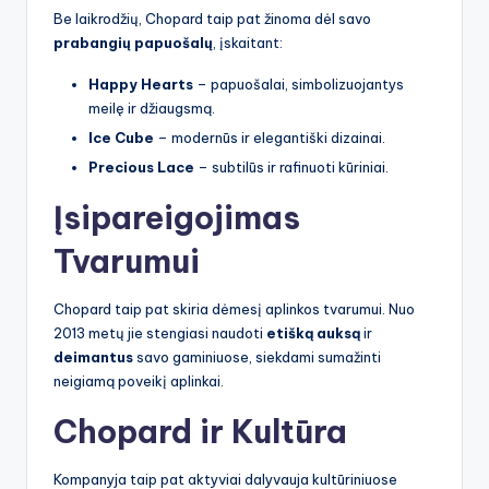
Be laikrodžių, Chopard taip pat žinoma dėl savo
prabangių papuošalų
, įskaitant:
Happy Hearts
– papuošalai, simbolizuojantys
meilę ir džiaugsmą.
Ice Cube
– modernūs ir elegantiški dizainai.
Precious Lace
– subtilūs ir rafinuoti kūriniai.
Įsipareigojimas
Tvarumui
Chopard taip pat skiria dėmesį aplinkos tvarumui. Nuo
2013 metų jie stengiasi naudoti
etišką auksą
ir
deimantus
savo gaminiuose, siekdami sumažinti
neigiamą poveikį aplinkai.
Chopard ir Kultūra
Kompanyja taip pat aktyviai dalyvauja kultūriniuose