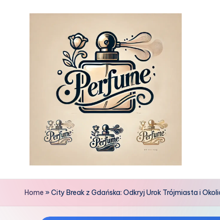
Skip
to
content
Home
»
City Break z Gdańska: Odkryj Urok Trójmiasta i Okoli