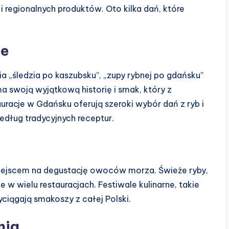
 regionalnych produktów. Oto kilka dań, które
ie
„śledzia po kaszubsku”, „zupy rybnej po gdańsku”
a swoją wyjątkową historię i smak, który z
acje w Gdańsku oferują szeroki wybór dań z ryb i
ług tradycyjnych receptur.
miejscem na degustację owoców morza. Świeże ryby,
ne w wielu restauracjach. Festiwale kulinarne, takie
yciągają smakoszy z całej Polski.
nia