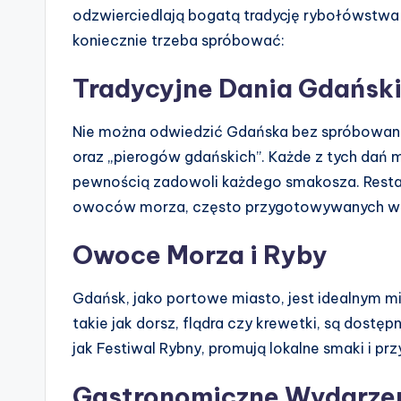
odzwierciedlają bogatą tradycję rybołówstwa i
koniecznie trzeba spróbować:
Tradycyjne Dania Gdańsk
Nie można odwiedzić Gdańska bez spróbowania 
oraz „pierogów gdańskich”. Każde z tych dań m
pewnością zadowoli każdego smakosza. Restaur
owoców morza, często przygotowywanych wed
Owoce Morza i Ryby
Gdańsk, jako portowe miasto, jest idealnym 
takie jak dorsz, flądra czy krewetki, są dostęp
jak Festiwal Rybny, promują lokalne smaki i prz
Gastronomiczne Wydarze