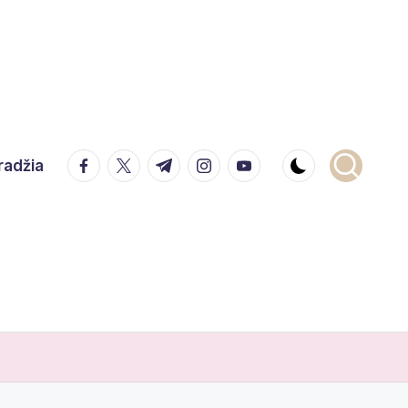
facebook.com
twitter.com
t.me
instagram.com
youtube.com
radžia