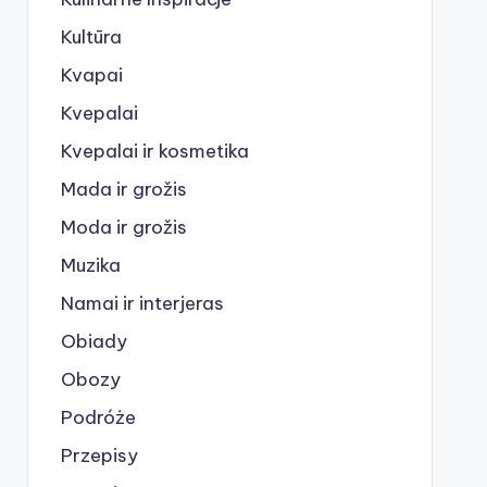
Kultūra
Kvapai
Kvepalai
Kvepalai ir kosmetika
Mada ir grožis
Moda ir grožis
Muzika
Namai ir interjeras
Obiady
Obozy
Podróże
Przepisy