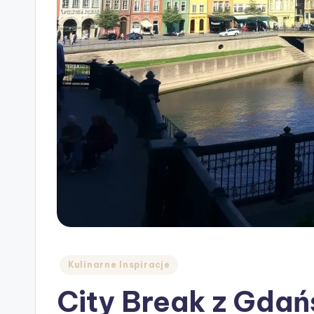
Posted
Kulinarne Inspiracje
in
City Break z Gdań