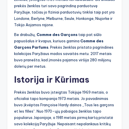
prekės ženklas turi savo pagrindinę parduotuvę
Paryžiuje, tačiau jo fiziniai parduotuvių tinklai taip pat yra
Londone, Berlyne, Melburne, Seule, Honkonge, Niujorke ir
Tokijo Aojamos rajone.
Be drabužių,
Comme des Garçons
taip pat siūlo
papuošalus ir kvapus, kuriuos gamina
Comme des
Garçons Parfums
. Prekės ženklas pristato pagrindines
kolekcijas Paryžiaus mados savaitės metu. 2017 metais
buvo pranešta, kad įmonės pajamos viršija 280 milijonų
dolerių per metus.
Istorija ir Kūrimas
Prekės ženklas buvo įsteigtas Tokijuje 1969 metais, o
oficialiai tapo kompanija 1973 metais. Jo pavadinimas
buvo įkvėptas Françoise Hardy dainos „Tous les garçons
et les filles“. Nuo 1970-ųjų pabaigos ženklas tapo
populiarus Japonijoje, o 1981 metais pirmą kartą pristatė
savo kolekciją Paryžiuje. Nepaisant nepalankaus kritikų