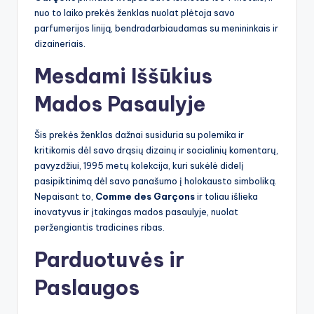
nuo to laiko prekės ženklas nuolat plėtoja savo
parfumerijos liniją, bendradarbiaudamas su menininkais ir
dizaineriais.
Mesdami Iššūkius
Mados Pasaulyje
Šis prekės ženklas dažnai susiduria su polemika ir
kritikomis dėl savo drąsių dizainų ir socialinių komentarų,
pavyzdžiui, 1995 metų kolekcija, kuri sukėlė didelį
pasipiktinimą dėl savo panašumo į holokausto simboliką.
Nepaisant to,
Comme des Garçons
ir toliau išlieka
inovatyvus ir įtakingas mados pasaulyje, nuolat
peržengiantis tradicines ribas.
Parduotuvės ir
Paslaugos