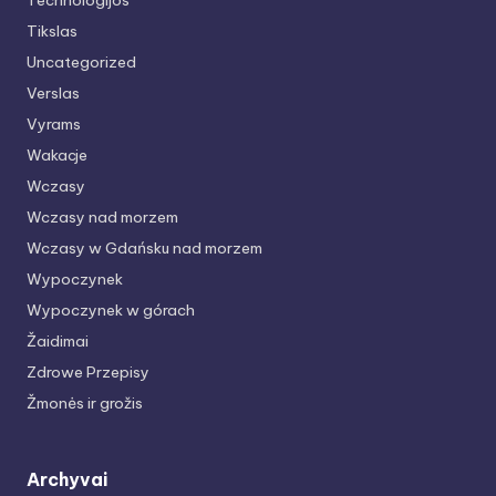
Technologijos
Tikslas
Uncategorized
Verslas
Vyrams
Wakacje
Wczasy
Wczasy nad morzem
Wczasy w Gdańsku nad morzem
Wypoczynek
Wypoczynek w górach
Žaidimai
Zdrowe Przepisy
Žmonės ir grožis
Archyvai