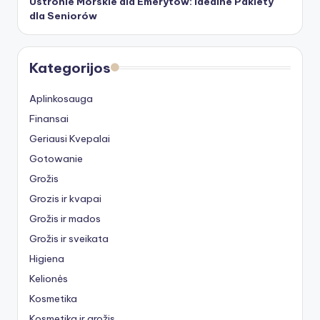
Ustronie Morskie dla Emerytów: Idealne Pakiety
dla Seniorów
Kategorijos
Aplinkosauga
Finansai
Geriausi Kvepalai
Gotowanie
Grožis
Grozis ir kvapai
Grožis ir mados
Grožis ir sveikata
Higiena
Kelionės
Kosmetika
Kosmetika ir grožis