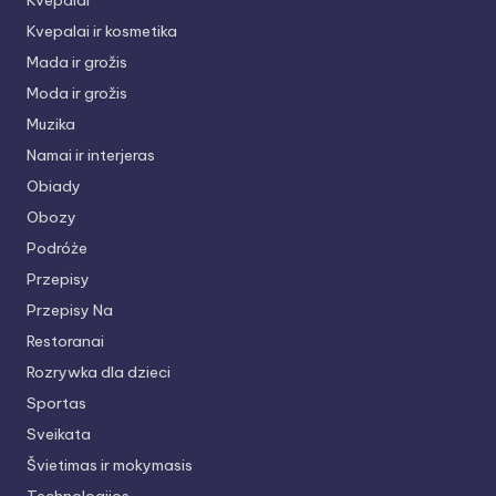
Kvepalai
Kvepalai ir kosmetika
Mada ir grožis
Moda ir grožis
Muzika
Namai ir interjeras
Obiady
Obozy
Podróże
Przepisy
Przepisy Na
Restoranai
Rozrywka dla dzieci
Sportas
Sveikata
Švietimas ir mokymasis