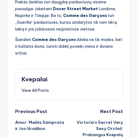
Prekės ženklas turi daugybę parduotuvių visame
pasaulyje, įskaitant
Dover Street Market
Londone,
Niujorke ir Tokijuje. Be to,
Comme des Garçons
turi
„Guerilla“ parduotuves, kurios atidarytos tik tam tikrą
laiką ir yra įsikūrusios neįprastose vietose.
Šiandien
Comme des Garçons
išlieka ne tik mados, bet
ir kultūros ikona, turinti didelį poveikį meno ir dizaino
sričiai.
Kvepalai
View All Posts
Post
Previous Post
Next Post
Amor: Meilės Samprata
Victoria’s Secret Very
navigation
ir Jos Išraiškos
Sexy Orchid:
Prabangus Kvepalų