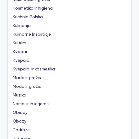
Kosmetika ir higiena
Kuchnia Polska
Kulinarija
Kulinarne Inspiracje
Kultūra
Kvapai
Kvepalai
Kvepalai ir kosmetika
Mada ir grožis
Moda ir grožis
Muzika
Namai ir interjeras
Obiady
Obozy
Podróże
Przepisy