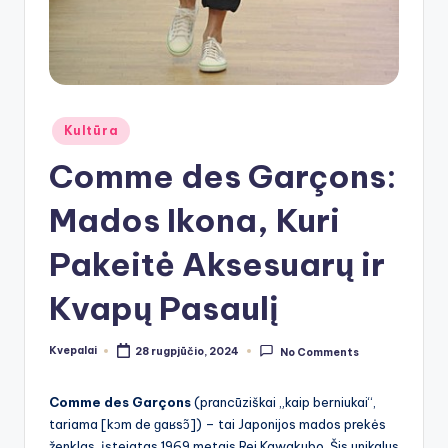
Posted
Kultūra
in
Comme des Garçons:
Mados Ikona, Kuri
Pakeitė Aksesuarų ir
Kvapų Pasaulį
Kvepalai
28 rugpjūčio, 2024
No Comments
Posted
by
Comme des Garçons
(prancūziškai „kaip berniukai“,
tariama [kɔm de ɡaʁsɔ̃]) – tai Japonijos mados prekės
ženklas, įsteigtas 1969 metais Rei Kawakubo. Šis unikalus