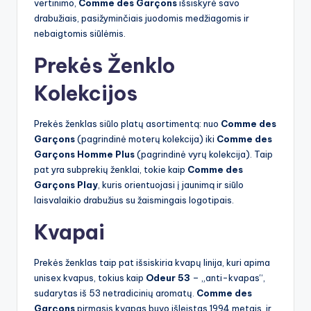
vertinimo,
Comme des Garçons
išsiskyrė savo
drabužiais, pasižyminčiais juodomis medžiagomis ir
nebaigtomis siūlėmis.
Prekės Ženklo
Kolekcijos
Prekės ženklas siūlo platų asortimentą: nuo
Comme des
Garçons
(pagrindinė moterų kolekcija) iki
Comme des
Garçons Homme Plus
(pagrindinė vyrų kolekcija). Taip
pat yra subprekių ženklai, tokie kaip
Comme des
Garçons Play
, kuris orientuojasi į jaunimą ir siūlo
laisvalaikio drabužius su žaismingais logotipais.
Kvapai
Prekės ženklas taip pat išsiskiria kvapų linija, kuri apima
unisex kvapus, tokius kaip
Odeur 53
– „anti-kvapas“,
sudarytas iš 53 netradicinių aromatų.
Comme des
Garçons
pirmasis kvapas buvo išleistas 1994 metais, ir