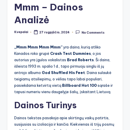
Mmm – Dainos
Analizė
Kvepalai
27 rugpjūčio, 2024
No Comments
Posted
by
„Mmm Mmm Mmm Mmm”
yra daina, kurią atliko
Kanados roko grupė
Crash Test Dummies
, o jos
autorius yra įgulos vokalistas
Brad Roberts
. Ši daina,
išleista 1993 m. spalio 1 d., tapo pirmuoju singlu iš jų
antrojo albumo
God Shuffled His Feet
. Daina sulaukė
teigiamų atsiliepimų, o vėliau tapo labai populiari,
pasiekdama ketvirtą vietą
Billboard Hot 100
sąraše ir
tapusi numeriu vienu daugelyje šalių, įskaitant Lietuvą.
Dainos Turinys
Dainos tekstas pasakoja apie skirtingų vaikų patirtis,
susijusias su izoliacija ir kančia. Kiekvienas iš trijų posmų