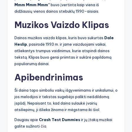
Mmm Mmm Mmm”
buvo įvertinta kaip viena iš
didžiausių vienos dainos stebuklų 1990-aisiais.
Muzikos Vaizdo Klipas
Dainos muzikos vaizdo klipas, kuris buvo sukurtas
Dale
Heslip
, pasirodė 1993 m. ir jame vaizduojami vaikai,
atliekantys trumpus vaidinimus, kurie atspindi dainos
tekstą. Klipas buvo gerai priimtas ir sukūrė papildomą
populiarumą dainai.
Apibendrinimas
Ši daina tapo simboliu vaikų išgyvenimams ir unikalumui, o
jos melodijos ir tekstas sugebėjo palikti neišdildomą
įspūdį. Nepaisant to, kad daina sulaukė įvairių
atsiliepimų, ji išlieka žinoma ir mėgstama iki šiol.
Daugiau apie
Crash Test Dummies
ir jų įtaką muzikai
galite sužinoti
čia
.