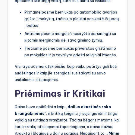
apibūdina skirtingą vaiką, kuris susiduria su iššūkiais:
Pirmame posme berniukas po automobilio avarijos
grįžta į mokyklą, tačiau jo plaukai pasikeitė iš juodų
į baltus.
Antrame posme mergaitė nesiryžta persirengti su
kitomis merginomis dėl savo gimimo žymių.
Trečiame posme berniukas priverstas grįžti namo
po mokyklos ir jo tėvai yra griežti religiniai žmonės.
Visi trys posmai atskleidžia, kaip vaikų patirtys gali būti
sudėtingos ir kaip jie stengiasi susitaikyti su savo
unikaliomis situacijomis.
Priėmimas ir Kritikai
Daina buvo apibūdinta kaip
„dailus akustinės roko
brangakmenis”
, ir kritikų teigimu, ji sujungia išmintingą
vokalą su turtinga aranžuote. Tačiau bėgant metams, kai
kurie kritikų atsiliepimai tapo neigiami, o daina dažnai
įtraukta į blogiausių dainų sąrašus. Nepaisant to,
„Mmm