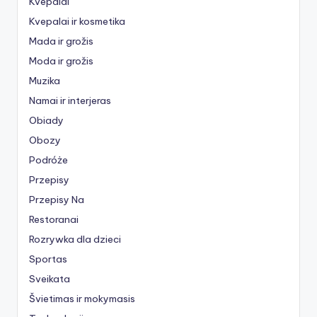
Kvepalai
Kvepalai ir kosmetika
Mada ir grožis
Moda ir grožis
Muzika
Namai ir interjeras
Obiady
Obozy
Podróże
Przepisy
Przepisy Na
Restoranai
Rozrywka dla dzieci
Sportas
Sveikata
Švietimas ir mokymasis