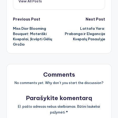
View All Posts
Post
Previous Post
Next Post
Miss Dior Blooming
Lattafa Yara:
navigation
Bouquet: Moteriški
Prabanga ir Elegancija
Kvepalai, Įkvėpti Gėlių
Kvepalų Pasaulyje
Grožio
Comments
No comments yet. Why don’t you start the discussion?
Parašykite komentarą
El. pašto adresas nebus skelbiamas.
Būtini laukeliai
pažymėti
*