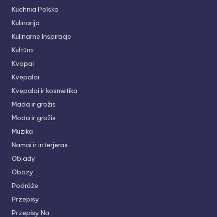
Kuchnia Polska
Kulinarija
Kulinarne Inspiracje
Kultūra
Kvapai
Kvepalai
Kvepalai ir kosmetika
Mada ir grožis
Moda ir grožis
Muzika
Namai ir interjeras
Obiady
Obozy
Podróże
Przepisy
Przepisy Na