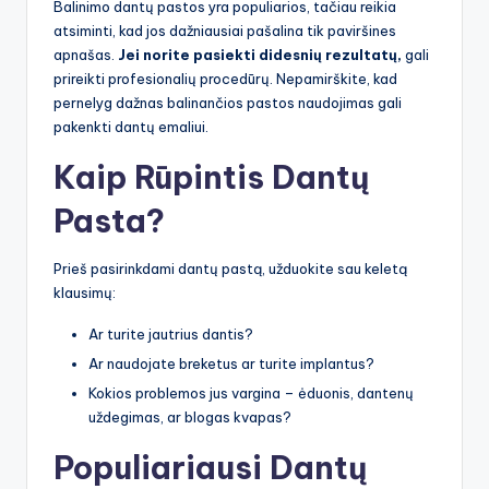
Balinimo dantų pastos yra populiarios, tačiau reikia
atsiminti, kad jos dažniausiai pašalina tik paviršines
apnašas.
Jei norite pasiekti didesnių rezultatų,
gali
prireikti profesionalių procedūrų. Nepamirškite, kad
pernelyg dažnas balinančios pastos naudojimas gali
pakenkti dantų emaliui.
Kaip Rūpintis Dantų
Pasta?
Prieš pasirinkdami dantų pastą, užduokite sau keletą
klausimų:
Ar turite jautrius dantis?
Ar naudojate breketus ar turite implantus?
Kokios problemos jus vargina – ėduonis, dantenų
uždegimas, ar blogas kvapas?
Populiariausi Dantų