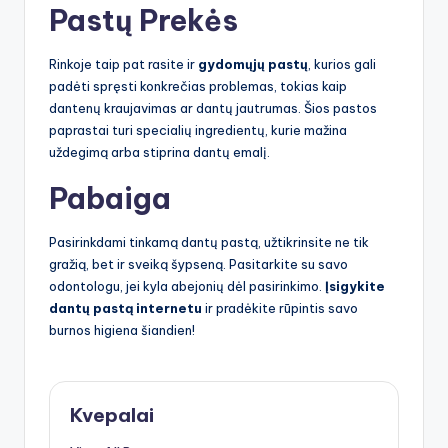
Pastų Prekės
Rinkoje taip pat rasite ir
gydomųjų pastų
, kurios gali
padėti spręsti konkrečias problemas, tokias kaip
dantenų kraujavimas ar dantų jautrumas. Šios pastos
paprastai turi specialių ingredientų, kurie mažina
uždegimą arba stiprina dantų emalį.
Pabaiga
Pasirinkdami tinkamą dantų pastą, užtikrinsite ne tik
gražią, bet ir sveiką šypseną. Pasitarkite su savo
odontologu, jei kyla abejonių dėl pasirinkimo.
Įsigykite
dantų pastą internetu
ir pradėkite rūpintis savo
burnos higiena šiandien!
Kvepalai