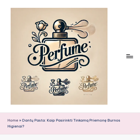
Skip
to
content
Home
»
Dantų Pasta: Kaip Pasirinkti Tinkamą Priemonę Burnos
Higienai?