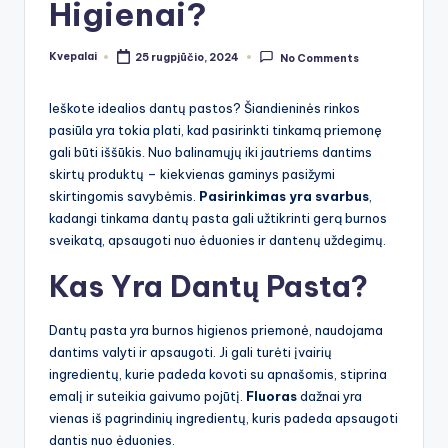
Higienai?
Kvepalai
25 rugpjūčio, 2024
No Comments
Posted
by
Ieškote idealios dantų pastos? Šiandieninės rinkos
pasiūla yra tokia plati, kad pasirinkti tinkamą priemonę
gali būti iššūkis. Nuo balinamųjų iki jautriems dantims
skirtų produktų – kiekvienas gaminys pasižymi
skirtingomis savybėmis.
Pasirinkimas yra svarbus
,
kadangi tinkama dantų pasta gali užtikrinti gerą burnos
sveikatą, apsaugoti nuo ėduonies ir dantenų uždegimų.
Kas Yra Dantų Pasta?
Dantų pasta yra burnos higienos priemonė, naudojama
dantims valyti ir apsaugoti. Ji gali turėti įvairių
ingredientų, kurie padeda kovoti su apnašomis, stiprina
emalį ir suteikia gaivumo pojūtį.
Fluoras
dažnai yra
vienas iš pagrindinių ingredientų, kuris padeda apsaugoti
dantis nuo ėduonies.