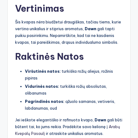
Vertinimas
Šis kvapas nėra biudžetui draugiškas, tačiau tiems, kurie
vertina unikalius ir stiprius aromatus,
Dawn
gali tapti
puikiu pasirinkimu. Nepamirškite, kad tai ne kasdienis
kvapas, tai pareiškimas, drąsus individualumo simbolis.
Raktinės Natos
Viršutinės natos:
turkiška rožių aliejus, rožinis
pipiras
Vidurinės natos:
turkiška rožių absoliutas,
olibanumas
Pagrindinės natos:
ąžuolo samanas, vetiveris,
labdanumas, oud
Jei ieškote elegantiško ir rafinuoto kvapo,
Dawn
gali būti
būtent tai, ko jums reikia. Pradėkite savo kelionę į
Arabų
Kvepalų Pasaulį
ir atraskite unikalius aromatus.