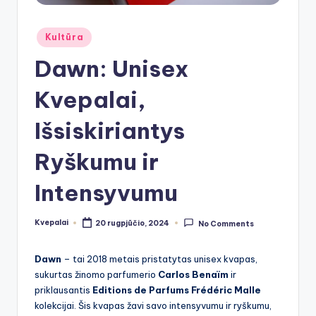
Posted
Kultūra
in
Dawn: Unisex
Kvepalai,
Išsiskiriantys
Ryškumu ir
Intensyvumu
Kvepalai
20 rugpjūčio, 2024
No Comments
Posted
by
Dawn
– tai 2018 metais pristatytas unisex kvapas,
sukurtas žinomo parfumerio
Carlos Benaïm
ir
priklausantis
Editions de Parfums Frédéric Malle
kolekcijai. Šis kvapas žavi savo intensyvumu ir ryškumu,