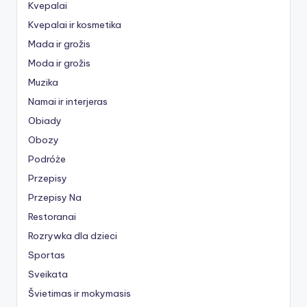
Kvepalai
Kvepalai ir kosmetika
Mada ir grožis
Moda ir grožis
Muzika
Namai ir interjeras
Obiady
Obozy
Podróże
Przepisy
Przepisy Na
Restoranai
Rozrywka dla dzieci
Sportas
Sveikata
Švietimas ir mokymasis