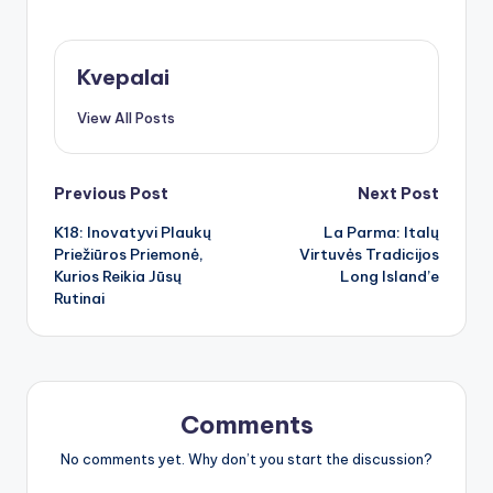
Kvepalai
View All Posts
Post
Previous Post
Next Post
K18: Inovatyvi Plaukų
La Parma: Italų
navigation
Priežiūros Priemonė,
Virtuvės Tradicijos
Kurios Reikia Jūsų
Long Island’e
Rutinai
Comments
No comments yet. Why don’t you start the discussion?