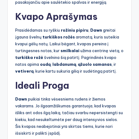
pasakojančiu apie saulėtekio spalvas ir energiją.
Kvapo Aprašymas
Prasidėdamas su ryškiu
rožiniu pipiru
,
Dawn
greitai
įgauna švelnų
turkiškos rožės
aromatą, kuris suteikia
kvapui gėlių natų. Laikui bėgant, kvapas pereina į
turtingesnes notas, kur
smilkalai
užima centrinę vietą, o
turkiška rožė
švelnina šią patirtį. Pagrindinės kvapo
natos apima
oudą
,
labdanumą
,
ąžuolo samanas
, ir
vetiverą
, kurie kartu sukuria gilią ir sudėtingą patirtį.
Ideali Proga
Dawn
puikiai tinka vėsesniems rudens ir žiemos
vakarams. Jo ilgaamžiškumas garantuoja, kad kvapas
išliks ant odos ilgą laiką, tačiau svarbu nepersistengti su
kiekiu, kad nesukeltumėte per daug intensyvios sielos.
Šis kvapas neabejotinai yra skirtas tiems, kurie nori
išsiskirti ir palikti įspūdį.