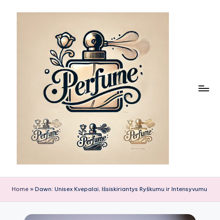
Skip
to
content
Home
»
Dawn: Unisex Kvepalai, Išsiskiriantys Ryškumu ir Intensyvumu