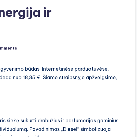
ergija ir
omments
r gyvenimo būdas. Internetinėse parduotuvėse,
sideda nuo 18,85 €. Šiame straipsnyje apžvelgsime,
is siekė sukurti drabužius ir parfumerijos gaminius
ividualumą. Pavadinimas „Diesel“ simbolizuoja