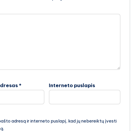
adresas
*
Interneto puslapis
pašto adresą ir interneto puslapį, kad jų nebereiktų įvesti
rą.