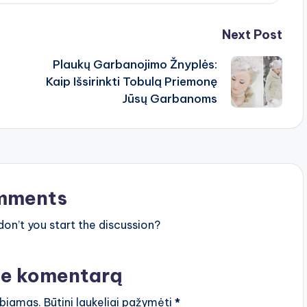
Next Post
Plaukų Garbanojimo Žnyplės:
Kaip Išsirinkti Tobulą Priemonę
Jūsų Garbanoms
mments
n’t you start the discussion?
te komentarą
lbiamas.
Būtini laukeliai pažymėti
*