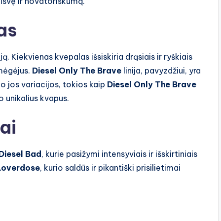
isvę ir novatoriškumą.
as
. Kiekvienas kvepalas išsiskiria drąsiais ir ryškiais
 mėgėjus.
Diesel Only The Brave
linija, pavyzdžiui, yra
o jos variacijos, tokios kaip
Diesel Only The Brave
lo unikalius kvapus.
ai
Diesel Bad
, kurie pasižymi intensyviais ir išskirtiniais
 Loverdose
, kurio saldūs ir pikantiški prisilietimai