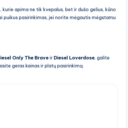
i, kurie apima ne tik kvepalus, bet ir dušo gelius, kūno
Tai puikus pasirinkimas, jei norite mėgautis mėgstamu
iesel Only The Brave
ir
Diesel Loverdose
, galite
 rasite geras kainas ir platų pasirinkimą.