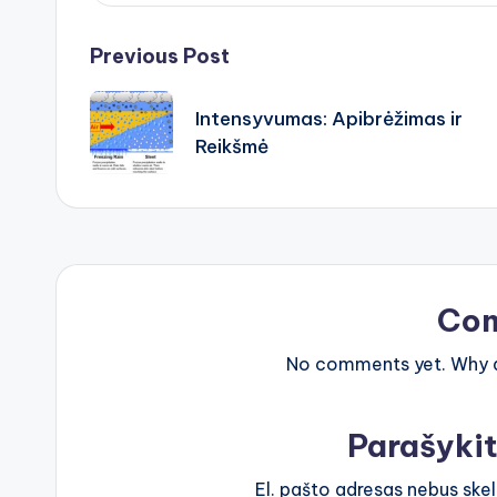
Post
Previous Post
navigation
Intensyvumas: Apibrėžimas ir
Reikšmė
Co
No comments yet. Why do
Parašyki
El. pašto adresas nebus ske