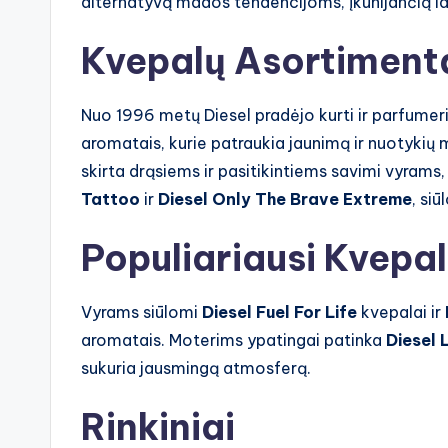
alternatyvą mados tendencijoms, įkūnijančią la
Kvepalų Asortiment
Nuo 1996 metų Diesel pradėjo kurti ir parfumeriją
aromatais, kurie patraukia jaunimą ir nuotykių
skirta drąsiems ir pasitikintiems savimi vyrams, 
Tattoo
ir
Diesel Only The Brave Extreme
, siū
Populiariausi Kvepal
Vyrams siūlomi
Diesel Fuel For Life
kvepalai ir
aromatais. Moterims ypatingai patinka
Diesel
sukuria jausmingą atmosferą.
Rinkiniai