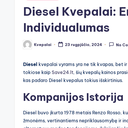
in
Diesel Kvepalai: En
Individualumas
Kvepalai
23 rugpjūčio, 2024
No C
Posted
by
Diesel
kvepalai vyrams yra ne tik kvapas, bet i
tokiose kaip
Save24.lt
, šių kvepalų kainos pra
kas padaro Diesel kvepalus tokius išskirtinius.
Kompanijos Istorija
Diesel buvo įkurta 1978 metais Renzo Rosso, kur
žmonėms, vertinantiems nepriklausomybę ir ind