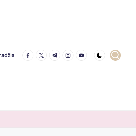
facebook.com
twitter.com
t.me
instagram.com
youtube.com
radžia