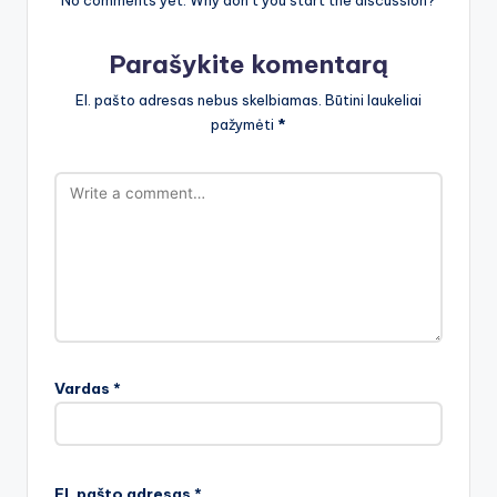
No comments yet. Why don’t you start the discussion?
Parašykite komentarą
El. pašto adresas nebus skelbiamas.
Būtini laukeliai
pažymėti
*
Vardas
*
El. pašto adresas
*