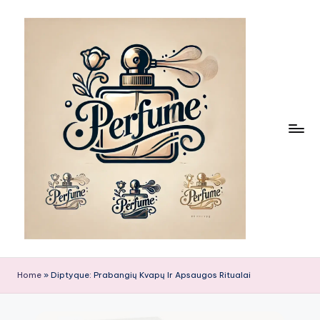
Skip
to
content
Home
»
Diptyque: Prabangių Kvapų Ir Apsaugos Ritualai