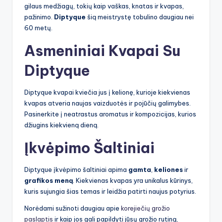
gilaus medžiagų, tokių kaip vaškas, knatas ir kvapas,
pažinimo.
Diptyque
šią meistrystę tobulino daugiau nei
60 metų.
Asmeniniai Kvapai Su
Diptyque
Diptyque kvapai kviečia jus į kelionę, kurioje kiekvienas
kvapas atveria naujas vaizduotės ir pojūčių galimybes.
Pasinerkite į neatrastus aromatus ir kompozicijas, kurios
džiugins kiekvieną dieną.
Įkvėpimo Šaltiniai
Diptyque įkvėpimo šaltiniai apima
gamta
,
keliones
ir
grafikos meną
. Kiekvienas kvapas yra unikalus kūrinys,
kuris sujungia šias temas ir leidžia patirti naujus potyrius.
Norėdami sužinoti daugiau apie
korejiečių grožio
paslaptis
ir kaip jos gali papildyti jūsų grožio rutiną,