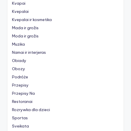
Kvapai
Kvepalai
Kvepalai ir kosmetika
Mada ir grožis
Moda ir grožis
Muzika
Namai ir interjeras
Obiady
Obozy
Podróże
Przepisy
Przepisy Na
Restoranai
Rozrywka dla dzieci
Sportas
Sveikata