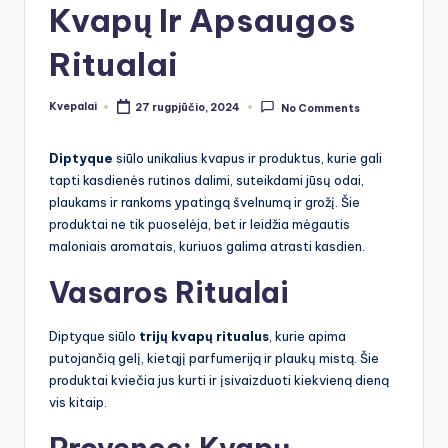
Kvapų Ir Apsaugos
Ritualai
Kvepalai
27 rugpjūčio, 2024
No Comments
Posted
by
Diptyque
siūlo unikalius kvapus ir produktus, kurie gali
tapti kasdienės rutinos dalimi, suteikdami jūsų odai,
plaukams ir rankoms ypatingą švelnumą ir grožį. Šie
produktai ne tik puoselėja, bet ir leidžia mėgautis
maloniais aromatais, kuriuos galima atrasti kasdien.
Vasaros Ritualai
Diptyque siūlo
trijų kvapų ritualus
, kurie apima
putojančią gelį, kietąjį parfumeriją ir plaukų mistą. Šie
produktai kviečia jus kurti ir įsivaizduoti kiekvieną dieną
vis kitaip.