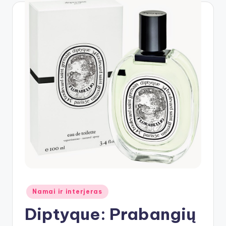
Posted
Namai ir interjeras
in
Diptyque: Prabangių