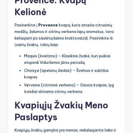
Provence: Kvapų
Kelionė
Pasinerkite į
Provence
kvapą, kuris atneša citrusinių
medžių, žalumos ir citrinų verbena lapų aromatus, tarsi
keliaujant po saulėtą kaimo kraštovaizdį. Pasirinkite iš
įvairių žvakių, tokių kaip:
Maquis (šveitimo) – Klasikinė žvakė, kuri puikiai
atspindi Viduržemio jūros peizažą.
Choisya (apelsinų žiedas) – Švelnus ir subtilus
kvapas.
Verveine (citrininė verbena) – Gaivus kvapas, lyg
šviežiai skinama citrinų verbena.
Kvapiųjų Žvakių Meno
Paslaptys
Kvapiųjų žvakių gamyba yra menas, reikalaujantis laiko ir