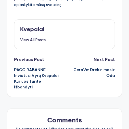
aplankykite mūsų svetainę.
Kvepalai
View All Posts
Post
Previous Post
Next Post
PACO RABANNE
CeraVe: Drėkinimas ir
navigation
Invictus: Vyrų Kvepalai,
Oda
Kuriuos Turite
Išbandyti
Comments