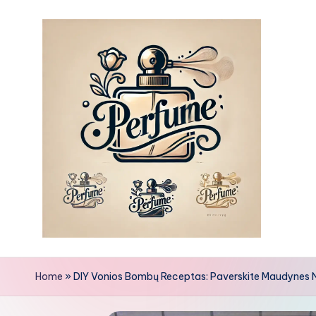
Skip
to
content
Home
»
DIY Vonios Bombų Receptas: Paverskite Maudynes