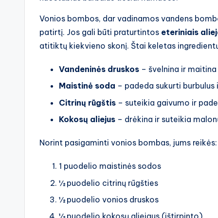
Vonios bombos, dar vadinamos vandens bombomi
patirtį. Jos gali būti praturtintos
eteriniais alie
atitiktų kiekvieno skonį. Štai keletas ingredient
Vandeninės druskos
– švelnina ir maitina
Maistinė soda
– padeda sukurti burbulus i
Citrinų rūgštis
– suteikia gaivumo ir paded
Kokosų aliejus
– drėkina ir suteikia malo
Norint pasigaminti vonios bombas, jums reikės:
1 puodelio maistinės sodos
½ puodelio citrinų rūgšties
½ puodelio vonios druskos
½ puodelio kokosų aliejaus (ištirpinto)