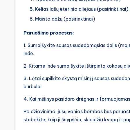
Kelias lašų eterinio aliejaus (pasirinktinai)
Maisto dažų (pasirinktinai)
Paruošimo procesas:
1. Sumaišykite sausas sudedamąsias dalis (maist
inde.
2. Kitame inde sumaišykite ištirpintą kokosų aliej
3. Lėtai supilkite skystą mišinį į sausas suded
burbulai.
4. Kai mišinys pasidaro drėgnas ir formuojamas, s
Po džiovinimo, jūsų vonios bombos bus paruoštos
stebėkite, kaip ji šnypščia, skleidžia kvapą ir p