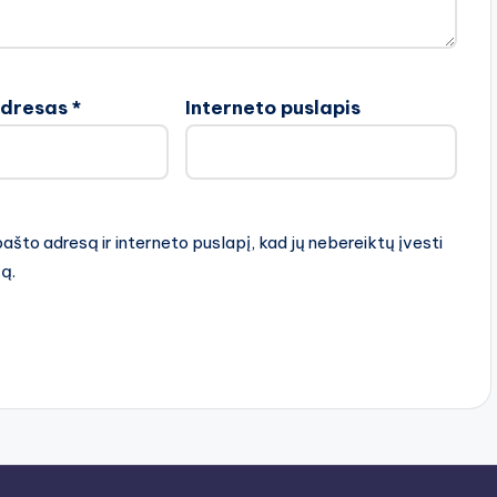
adresas
*
Interneto puslapis
pašto adresą ir interneto puslapį, kad jų nebereiktų įvesti
rą.