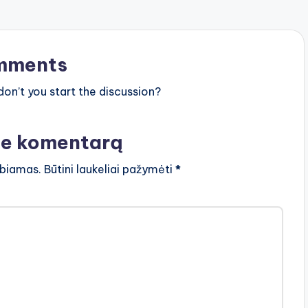
mments
n’t you start the discussion?
te komentarą
lbiamas.
Būtini laukeliai pažymėti
*