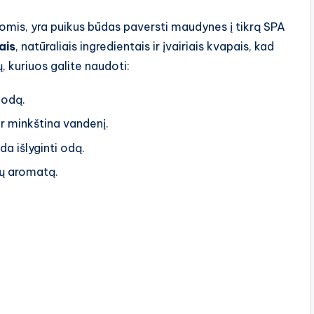
s, yra puikus būdas paversti maudynes į tikrą SPA
jais
, natūraliais ingredientais ir įvairiais kvapais, kad
ų, kuriuos galite naudoti:
 odą.
r minkština vandenį.
a išlyginti odą.
nų aromatą.