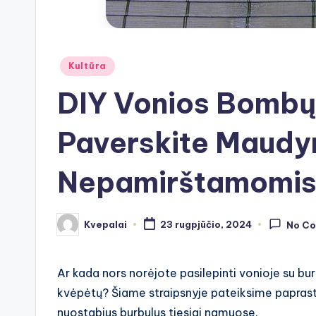
Posted
Kultūra
in
DIY Vonios Bombų
Paverskite Maudy
Nepamirštamomi
Kvepalai
23 rugpjūčio, 2024
No C
Posted
by
Ar kada nors norėjote pasilepinti vonioje su burb
kvėpėtų? Šiame straipsnyje pateiksime papras
nuostabius burbulus tiesiai namuose.