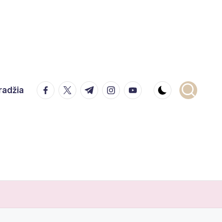
facebook.com
twitter.com
t.me
instagram.com
youtube.com
radžia