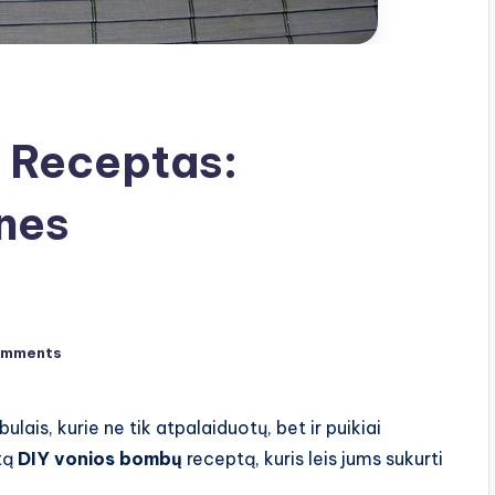
 Receptas:
nes
s
omments
ulais, kurie ne tik atpalaiduotų, bet ir puikiai
tą
DIY vonios bombų
receptą, kuris leis jums sukurti