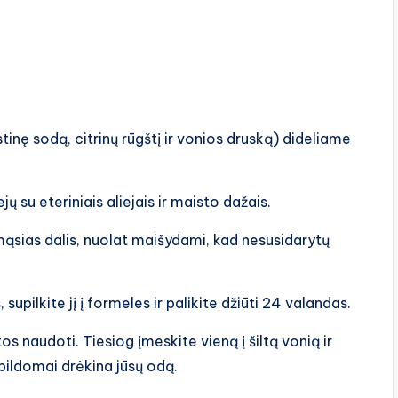
inę sodą, citrinų rūgštį ir vonios druską) dideliame
ų su eteriniais aliejais ir maisto dažais.
amąsias dalis, nuolat maišydami, kad nesusidarytų
upilkite jį į formeles ir palikite džiūti 24 valandas.
 naudoti. Tiesiog įmeskite vieną į šiltą vonią ir
apildomai drėkina jūsų odą.