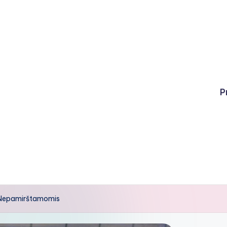
P
 Nepamirštamomis