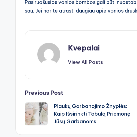
Pasiruošusios vonios bombos gali būti nuostabi
sau. Jei norite atrasti daugiau apie vonios drusk
Kvepalai
View All Posts
Post
Previous Post
Plaukų Garbanojimo Žnyplės:
navigation
Kaip Išsirinkti Tobulą Priemonę
Jūsų Garbanoms