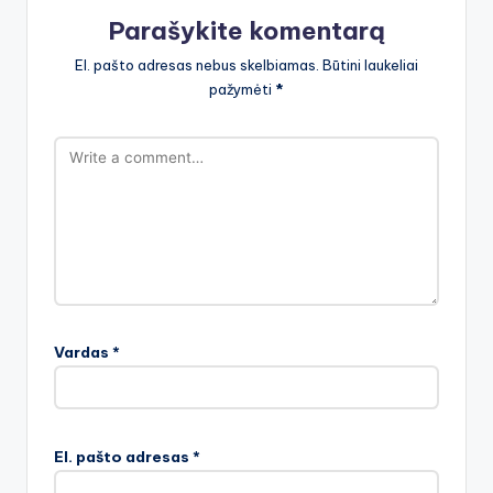
Parašykite komentarą
El. pašto adresas nebus skelbiamas.
Būtini laukeliai
pažymėti
*
Vardas
*
El. pašto adresas
*