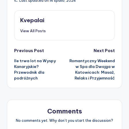
Last updated on 14 spalio, 2024
Kvepalai
View All Posts
Post
Previous Post
Next Post
Ile trwa lot na Wyspy
Romantyczny Weekend
navigation
Kanaryjskie?
w Spa dla Dwojga w
Przewodnik dla
Katowicach: Masaż,
podróżnych
Relaks i Przyjemność
Comments
No comments yet. Why don’t you start the discussion?