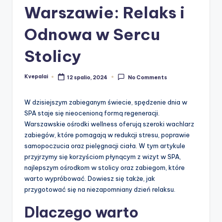
Warszawie: Relaks i
Odnowa w Sercu
Stolicy
Kvepalai
12 spalio, 2024
No Comments
Posted
by
W dzisiejszym zabieganym świecie, spędzenie dnia w
SPA staje się nieocenioną formą regeneracji.
Warszawskie ośrodki wellness oferują szeroki wachlarz
zabiegów, które pomagają w redukcji stresu, poprawie
samopoczucia oraz pielęgnacji ciała. W tym artykule
przyjrzymy się korzyściom płynącym z wizyt w SPA,
najlepszym ośrodkom w stolicy oraz zabiegom, które
warto wypróbować. Dowiesz się także, jak
przygotować się na niezapomniany dzień relaksu.
Dlaczego warto