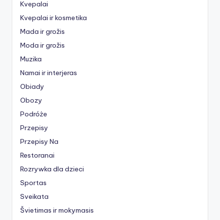
Kvepalai
Kvepalai ir kosmetika
Mada ir grožis
Moda ir grožis
Muzika
Namai ir interjeras
Obiady
Obozy
Podróże
Przepisy
Przepisy Na
Restoranai
Rozrywka dla dzieci
Sportas
Sveikata
Švietimas ir mokymasis