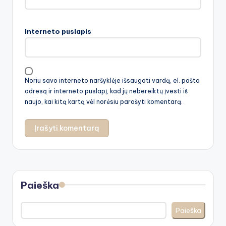
Interneto puslapis
Noriu savo interneto naršyklėje išsaugoti vardą, el. pašto
adresą ir interneto puslapį, kad jų nebereiktų įvesti iš
naujo, kai kitą kartą vėl norėsiu parašyti komentarą.
Paieška
Paieška