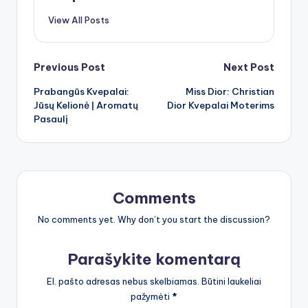
View All Posts
Post
Previous Post
Next Post
Prabangūs Kvepalai:
Miss Dior: Christian
navigation
Jūsų Kelionė Į Aromatų
Dior Kvepalai Moterims
Pasaulį
Comments
No comments yet. Why don’t you start the discussion?
Parašykite komentarą
El. pašto adresas nebus skelbiamas.
Būtini laukeliai
pažymėti
*