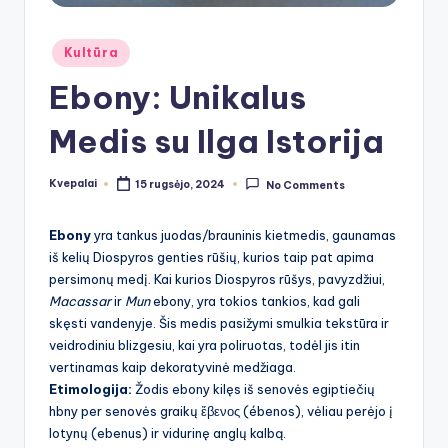
Posted
Kultūra
in
Ebony: Unikalus
Medis su Ilga Istorija
Kvepalai
15 rugsėjo, 2024
No Comments
Posted
by
Ebony
yra tankus juodas/brauninis kietmedis, gaunamas
iš kelių Diospyros genties rūšių, kurios taip pat apima
persimonų medį. Kai kurios Diospyros rūšys, pavyzdžiui,
Macassar
ir
Mun
ebony, yra tokios tankios, kad gali
skęsti vandenyje. Šis medis pasižymi smulkia tekstūra ir
veidrodiniu blizgesiu, kai yra poliruotas, todėl jis itin
vertinamas kaip dekoratyvinė medžiaga.
Etimologija:
Žodis ebony kilęs iš senovės egiptiečių
hbny per senovės graikų ἔβενος (ébenos), vėliau perėjo į
lotynų (ebenus) ir vidurinę anglų kalbą.