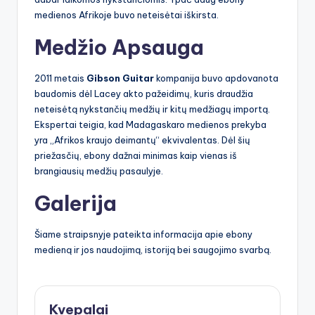
medienos Afrikoje buvo neteisėtai iškirsta.
Medžio Apsauga
2011 metais
Gibson Guitar
kompanija buvo apdovanota
baudomis dėl Lacey akto pažeidimų, kuris draudžia
neteisėtą nykstančių medžių ir kitų medžiagų importą.
Ekspertai teigia, kad Madagaskaro medienos prekyba
yra „Afrikos kraujo deimantų“ ekvivalentas. Dėl šių
priežasčių, ebony dažnai minimas kaip vienas iš
brangiausių medžių pasaulyje.
Galerija
Šiame straipsnyje pateikta informacija apie ebony
medieną ir jos naudojimą, istoriją bei saugojimo svarbą.
Kvepalai