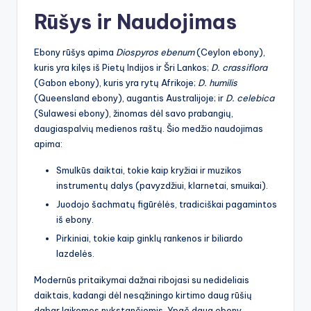
Rūšys ir Naudojimas
Ebony rūšys apima
Diospyros ebenum
(Ceylon ebony),
kuris yra kilęs iš Pietų Indijos ir Šri Lankos;
D. crassiflora
(Gabon ebony), kuris yra rytų Afrikoje;
D. humilis
(Queensland ebony), augantis Australijoje; ir
D. celebica
(Sulawesi ebony), žinomas dėl savo prabangių,
daugiaspalvių medienos raštų. Šio medžio naudojimas
apima:
Smulkūs daiktai, tokie kaip kryžiai ir muzikos
instrumentų dalys (pavyzdžiui, klarnetai, smuikai).
Juodojo šachmatų figūrėlės, tradiciškai pagamintos
iš ebony.
Pirkiniai, tokie kaip ginklų rankenos ir biliardo
lazdelės.
Modernūs pritaikymai dažnai ribojasi su nedideliais
daiktais, kadangi dėl nesąžiningo kirtimo daug rūšių
dabar laikomos nykstančiomis. Ypač daug ebony