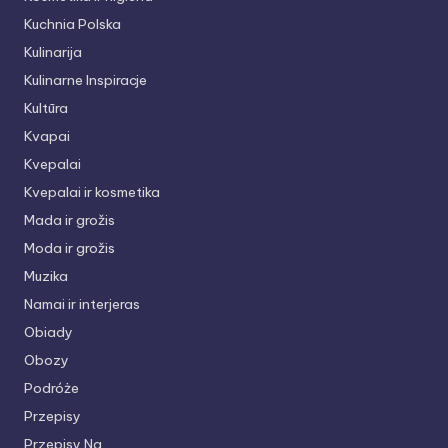
Kuchnia Polska
Kulinarija
Kulinarne Inspiracje
Kultūra
Kvapai
Kvepalai
Kvepalai ir kosmetika
Mada ir grožis
Moda ir grožis
Muzika
Namai ir interjeras
Obiady
Obozy
Podróże
Przepisy
Przepisy Na