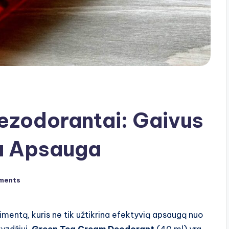
ezodorantai: Gaivus
ma Apsauga
ments
mentą, kuris ne tik užtikrina efektyvią apsaugą nuo