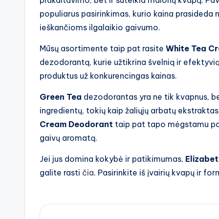
prakaitavimo, bet ir suteikia malonų kvapą. Pav
populiarus pasirinkimas, kurio kaina prasideda 
ieškančioms ilgalaikio gaivumo.
Mūsų asortimente taip pat rasite
White Tea C
dezodorantą, kurie užtikrina švelnią ir efektyv
produktus už konkurencingas kainas.
Green Tea
dezodorantas yra ne tik kvapnus, bet
ingredientų, tokių kaip žaliųjų arbatų ekstraktas
Cream Deodorant
taip pat tapo mėgstamu pasi
gaivų aromatą.
Jei jus domina kokybė ir patikimumas,
Elizabe
galite rasti
čia
. Pasirinkite iš įvairių kvapų ir fo