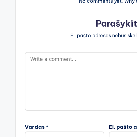
No comments yet. Why do
Parašyki
El. pašto adresas nebus ske
Vardas
*
El. pašto 