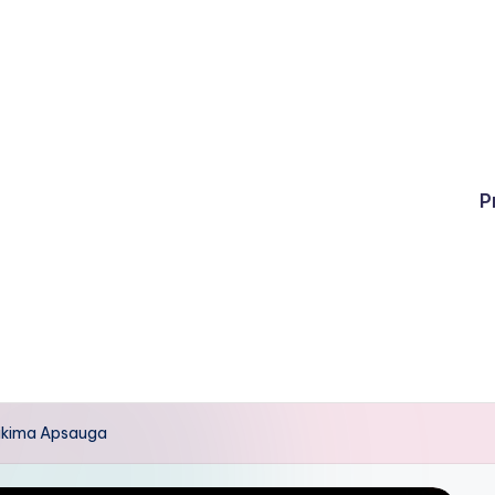
P
tikima Apsauga