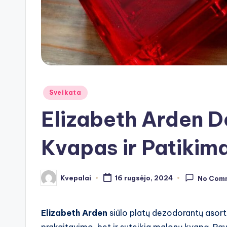
Posted
Sveikata
in
Elizabeth Arden D
Kvapas ir Patiki
Kvepalai
16 rugsėjo, 2024
No Com
Posted
by
Elizabeth Arden
siūlo platų dezodorantų asorti