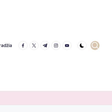
facebook.com
twitter.com
t.me
instagram.com
youtube.com
radžia