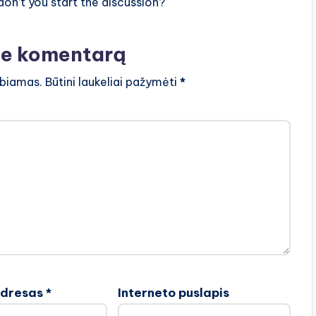
n’t you start the discussion?
te komentarą
lbiamas.
Būtini laukeliai pažymėti
*
adresas
*
Interneto puslapis