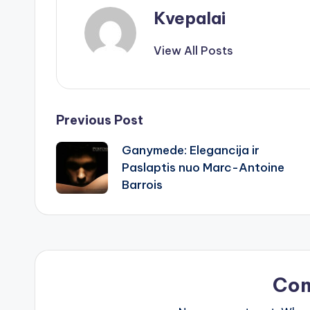
Kvepalai
View All Posts
Post
Previous Post
Ganymede: Elegancija ir
navigation
Paslaptis nuo Marc-Antoine
Barrois
Co