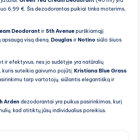
yzdžiui,
Green Tea Cream Deodorant
(40 ml) yra
nuo 6,99 €. Šis dezodorantas puikiai tinka moterims,
ream Deodorant
ir
5th Avenue
purškiamąjį
ią apsaugą visą dieną.
Douglas
ir
Notino
siūlo šiuos
 ir efektyvus, nes jo sudėtyje yra natūralių
, kuris suteikia gaivumo pojūtį.
Kristiana Blue Grass
rinkimu tarp vartotojų, siūlantis elegantišką ir
th Arden
dezodorantai yra puikus pasirinkimas, kurį
rmulių, kad atitiktų jūsų individualius poreikius.