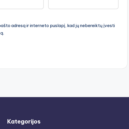
pašto adresą ir interneto puslapį, kad jų nebereiktų įvesti
rą.
Kategorijos