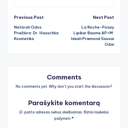
Post
Previous Post
Next Post
Natūrali Odos
La Roche-Posay
navigation
Priežiūra: Dr. Hauschka
Lipikar Baume AP+M:
Kosmetika
Ideali Priemonė Sausai
Odai
Comments
No comments yet. Why don’t you start the discussion?
Parašykite komentarą
El. pašto adresas nebus skelbiamas.
Būtini laukeliai
pažymėti
*