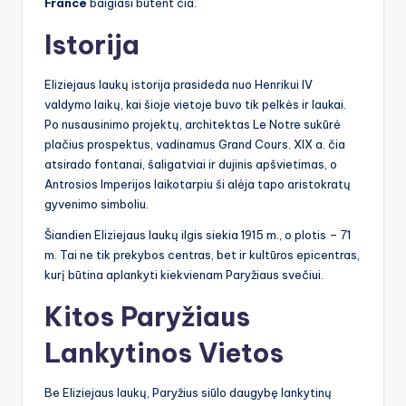
France
baigiasi būtent čia.
Istorija
Eliziejaus laukų istorija prasideda nuo Henrikui IV
valdymo laikų, kai šioje vietoje buvo tik pelkės ir laukai.
Po nusausinimo projektų, architektas Le Notre sukūrė
plačius prospektus, vadinamus Grand Cours. XIX a. čia
atsirado fontanai, šaligatviai ir dujinis apšvietimas, o
Antrosios Imperijos laikotarpiu ši alėja tapo aristokratų
gyvenimo simboliu.
Šiandien Eliziejaus laukų ilgis siekia 1915 m., o plotis – 71
m. Tai ne tik prekybos centras, bet ir kultūros epicentras,
kurį būtina aplankyti kiekvienam Paryžiaus svečiui.
Kitos Paryžiaus
Lankytinos Vietos
Be Eliziejaus laukų, Paryžius siūlo daugybę lankytinų