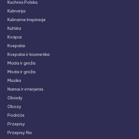
Kuchnia Polska
Kulinarija
Kulinarne Inspiracje
Kultūra
Kvapai
Kvepalai
Kvepalai ir kosmetika
Mada ir grožis
Moda ir grožis
Muzika
Namai ir interjeras
Obiady
Obozy
Podróże
Przepisy
Przepisy Na