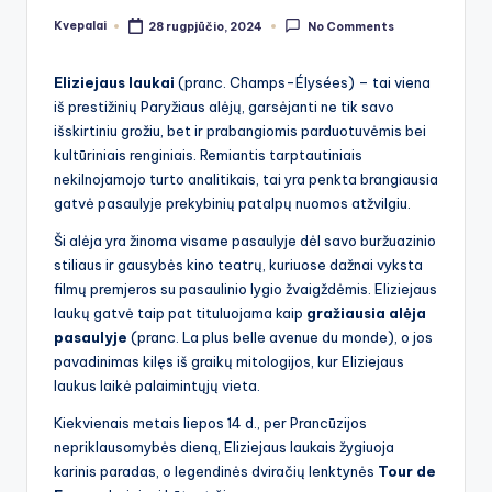
Kvepalai
28 rugpjūčio, 2024
No Comments
Posted
by
Eliziejaus laukai
(pranc. Champs-Élysées) – tai viena
iš prestižinių Paryžiaus alėjų, garsėjanti ne tik savo
išskirtiniu grožiu, bet ir prabangiomis parduotuvėmis bei
kultūriniais renginiais. Remiantis tarptautiniais
nekilnojamojo turto analitikais, tai yra penkta brangiausia
gatvė pasaulyje prekybinių patalpų nuomos atžvilgiu.
Ši alėja yra žinoma visame pasaulyje dėl savo buržuazinio
stiliaus ir gausybės kino teatrų, kuriuose dažnai vyksta
filmų premjeros su pasaulinio lygio žvaigždėmis. Eliziejaus
laukų gatvė taip pat tituluojama kaip
gražiausia alėja
pasaulyje
(pranc. La plus belle avenue du monde), o jos
pavadinimas kilęs iš graikų mitologijos, kur Eliziejaus
laukus laikė palaimintųjų vieta.
Kiekvienais metais liepos 14 d., per Prancūzijos
nepriklausomybės dieną, Eliziejaus laukais žygiuoja
karinis paradas, o legendinės dviračių lenktynės
Tour de