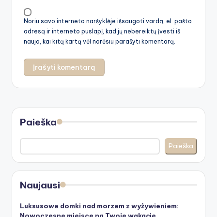
Noriu savo interneto naršyklėje išsaugoti vardą, el. pašto
adresą ir interneto puslapį, kad jų nebereiktų įvesti iš
naujo, kai kitą kartą vėl norėsiu parašyti komentarą.
Paieška
Paieška
Naujausi
Luksusowe domki nad morzem z wyżywieniem:
Nowoczesne miejsce na Twoje wakacje