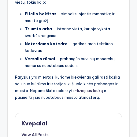
vietų, tokių kaip:
Eifelio bokštas
– simbolizuojantis romantiką ir
miesto grožį.
Triumfo arka
– istorinė vieta, kurioje vyksta
svarbūs renginiai.
Noterdamo katedra
– gotikos architektūros
šedevras.
Versalio rūmai
– prabangūs buvusių monarchų
namai su nuostabiais sodais.
Paryžius yra miestas, kuriame kiekvienas gali rasti kažką
sau, nuo kultūros ir istorijos iki šiuolaikinės prabangos ir
maisto. Nepamirškite aplankyti
Eliziejaus laukų
ir
pasinerti į šio nuostabaus miesto atmosferą.
Kvepalai
View All Posts