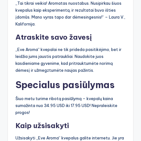
„Tai tikrai veikia! Aromatas nuostabus. Nusipirkau šiuos
kvepalus kaip eksperimentą, ir rezultatai buvo išties
įdomūs. Mano vyras tapo dar dėmesingesnis!“ – Laura V.,
Kalifornija.
Atraskite savo žavesį
„Eve Aroma“ kvepalai ne tik prideda pasitikėjimo, bet ir
leidžia jums jaustis patraukliai. Naudokite juos
kasdieniame gyvenime, kad pritrauktumėte norimą
dėmesį ir užmegztumėte naujas pažintis.
Specialus pasiūlymas
Šiuo metu turime ribotą pasiūlymą – kvepalų kaina
sumažinta nuo 34.95 USD iki 17.95 USD! Nepraleiskite
progos!
Kaip užsisakyti
Užsisakyti „Eve Aroma“ kvepalus galite internetu. Jie yra