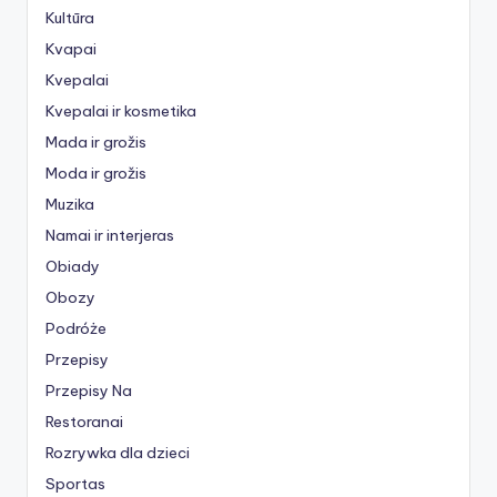
Kultūra
Kvapai
Kvepalai
Kvepalai ir kosmetika
Mada ir grožis
Moda ir grožis
Muzika
Namai ir interjeras
Obiady
Obozy
Podróże
Przepisy
Przepisy Na
Restoranai
Rozrywka dla dzieci
Sportas