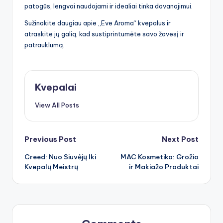
patogūs, lengvai naudojami ir idealiai tinka dovanojimui.
Sužinokite daugiau apie „Eve Aroma“ kvepalus ir
atraskite jų galią, kad sustiprintumėte savo žavesį ir
patrauklumą.
Kvepalai
View All Posts
Post
Previous Post
Next Post
Creed: Nuo Siuvėjų Iki
MAC Kosmetika: Grožio
navigation
Kvepalų Meistrų
ir Makiažo Produktai