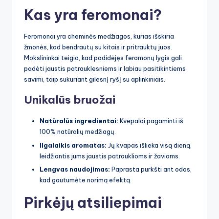
Kas yra feromonai?
Feromonai yra cheminės medžiagos, kurias išskiria
žmonės, kad bendrautų su kitais ir pritrauktų juos.
Mokslininkai teigia, kad padidėjęs feromonų lygis gali
padėti jaustis patrauklesniems ir labiau pasitikintiems
savimi, taip sukuriant gilesnį ryšį su aplinkiniais.
Unikalūs bruožai
Natūralūs ingredientai:
Kvepalai pagaminti iš
100% natūralių medžiagų.
Ilgalaikis aromatas:
Jų kvapas išlieka visą dieną,
leidžiantis jums jaustis patrauklioms ir žavioms.
Lengvas naudojimas:
Paprasta purkšti ant odos,
kad gautumėte norimą efektą.
Pirkėjų atsiliepimai