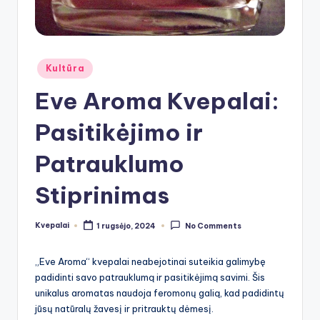
Posted
Kultūra
in
Eve Aroma Kvepalai:
Pasitikėjimo ir
Patrauklumo
Stiprinimas
Kvepalai
1 rugsėjo, 2024
No Comments
Posted
by
„Eve Aroma“ kvepalai neabejotinai suteikia galimybę
padidinti savo patrauklumą ir pasitikėjimą savimi. Šis
unikalus aromatas naudoja feromonų galią, kad padidintų
jūsų natūralų žavesį ir pritrauktų dėmesį.