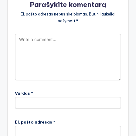
Parašykite komentarą
El. pašto adresas nebus skelbiamas.
Būtini laukeliai
pažymėti
*
Vardas
*
El. pašto adresas
*