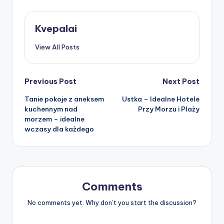
Kvepalai
View All Posts
Post
Previous Post
Next Post
Tanie pokoje z aneksem
Ustka – Idealne Hotele
navigation
kuchennym nad
Przy Morzu i Plaży
morzem – idealne
wczasy dla każdego
Comments
No comments yet. Why don’t you start the discussion?