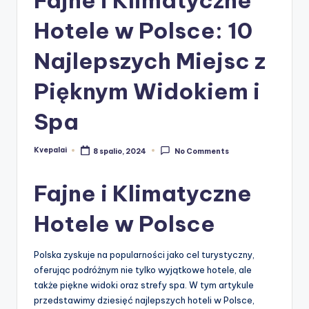
Hotele w Polsce: 10
Najlepszych Miejsc z
Pięknym Widokiem i
Spa
Kvepalai
8 spalio, 2024
No Comments
Posted
by
Fajne i Klimatyczne
Hotele w Polsce
Polska zyskuje na popularności jako cel turystyczny,
oferując podróżnym nie tylko wyjątkowe hotele, ale
także piękne widoki oraz strefy spa. W tym artykule
przedstawimy dziesięć najlepszych hoteli w Polsce,