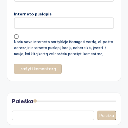
Interneto puslapis
Noriu savo interneto naršyklėje išsaugoti vardą, el. pašto
adresą ir interneto puslapį, kad jų nebereiktų įvesti iš
naujo, kai kitą kartą vėl norėsiu parašyti komentarą.
Paieška
Paieška