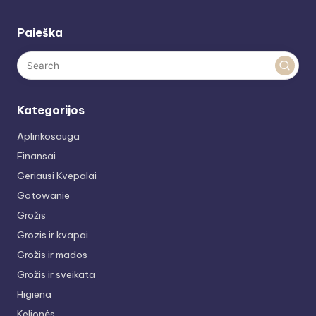
Paieška
Kategorijos
Aplinkosauga
Finansai
Geriausi Kvepalai
Gotowanie
Grožis
Grozis ir kvapai
Grožis ir mados
Grožis ir sveikata
Higiena
Kelionės