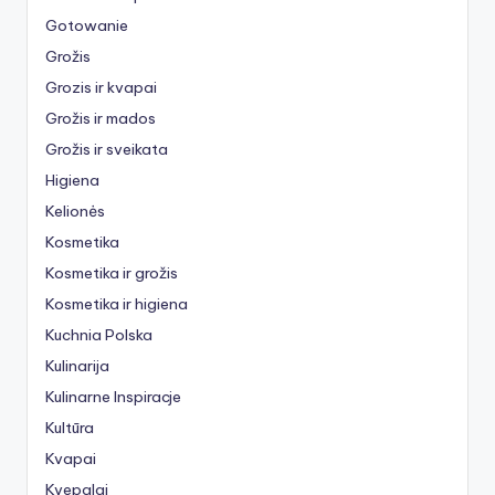
Gotowanie
Grožis
Grozis ir kvapai
Grožis ir mados
Grožis ir sveikata
Higiena
Kelionės
Kosmetika
Kosmetika ir grožis
Kosmetika ir higiena
Kuchnia Polska
Kulinarija
Kulinarne Inspiracje
Kultūra
Kvapai
Kvepalai