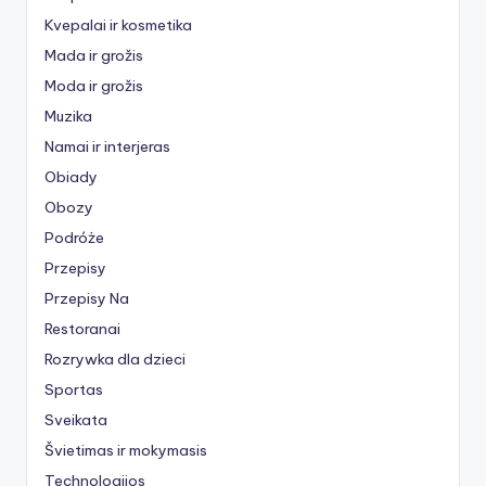
Kvepalai ir kosmetika
Mada ir grožis
Moda ir grožis
Muzika
Namai ir interjeras
Obiady
Obozy
Podróże
Przepisy
Przepisy Na
Restoranai
Rozrywka dla dzieci
Sportas
Sveikata
Švietimas ir mokymasis
Technologijos