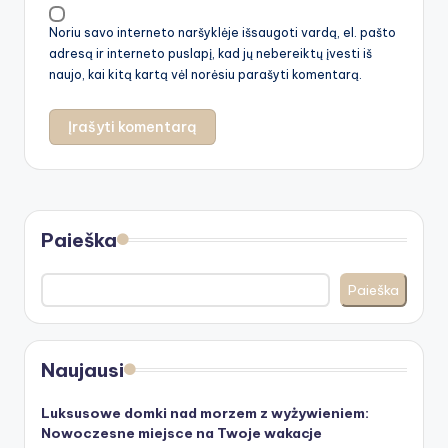
Noriu savo interneto naršyklėje išsaugoti vardą, el. pašto
adresą ir interneto puslapį, kad jų nebereiktų įvesti iš
naujo, kai kitą kartą vėl norėsiu parašyti komentarą.
Paieška
Paieška
Naujausi
Luksusowe domki nad morzem z wyżywieniem:
Nowoczesne miejsce na Twoje wakacje