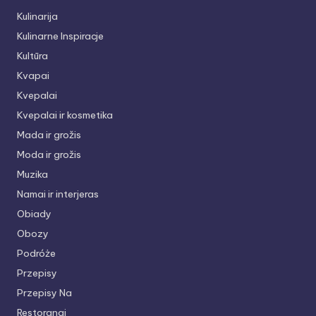
Kulinarija
Kulinarne Inspiracje
Kultūra
Kvapai
Kvepalai
Kvepalai ir kosmetika
Mada ir grožis
Moda ir grožis
Muzika
Namai ir interjeras
Obiady
Obozy
Podróże
Przepisy
Przepisy Na
Restoranai