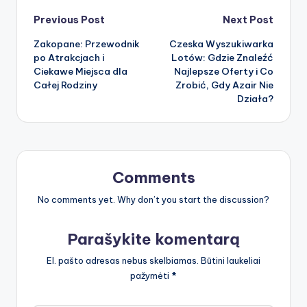
Post
Previous Post
Next Post
Zakopane: Przewodnik
Czeska Wyszukiwarka
navigation
po Atrakcjach i
Lotów: Gdzie Znaleźć
Ciekawe Miejsca dla
Najlepsze Oferty i Co
Całej Rodziny
Zrobić, Gdy Azair Nie
Działa?
Comments
No comments yet. Why don’t you start the discussion?
Parašykite komentarą
El. pašto adresas nebus skelbiamas.
Būtini laukeliai
pažymėti
*