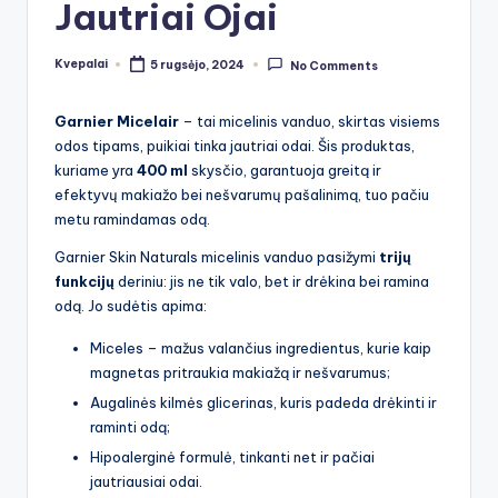
Jautriai Ojai
Kvepalai
5 rugsėjo, 2024
No Comments
Posted
by
Garnier Micelair
– tai micelinis vanduo, skirtas visiems
odos tipams, puikiai tinka jautriai odai. Šis produktas,
kuriame yra
400 ml
skysčio, garantuoja greitą ir
efektyvų makiažo bei nešvarumų pašalinimą, tuo pačiu
metu ramindamas odą.
Garnier Skin Naturals micelinis vanduo pasižymi
trijų
funkcijų
deriniu: jis ne tik valo, bet ir drėkina bei ramina
odą. Jo sudėtis apima:
Miceles – mažus valančius ingredientus, kurie kaip
magnetas pritraukia makiažą ir nešvarumus;
Augalinės kilmės glicerinas, kuris padeda drėkinti ir
raminti odą;
Hipoalerginė formulė, tinkanti net ir pačiai
jautriausiai odai.