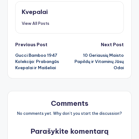
Kvepalai
View All Posts
Post
Previous Post
Next Post
Gucci Bamboo 1947
10 Geriausių Maisto
navigation
Kolekcija: Prabangūs
Papildų ir Vitaminų Jūsų
Kvepalai ir Maišeliai
Odai
Comments
No comments yet. Why don’t you start the discussion?
Parašykite komentarą