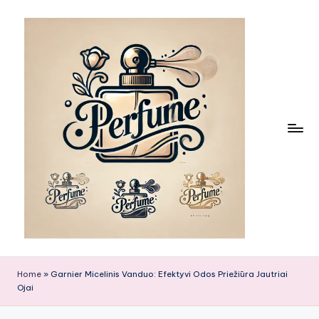
Skip
to
content
Home
»
Garnier Micelinis Vanduo: Efektyvi Odos Priežiūra Jautriai
Ojai