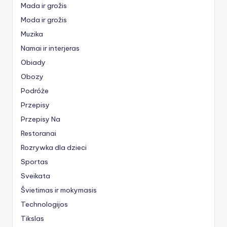
Mada ir grožis
Moda ir grožis
Muzika
Namai ir interjeras
Obiady
Obozy
Podróże
Przepisy
Przepisy Na
Restoranai
Rozrywka dla dzieci
Sportas
Sveikata
Švietimas ir mokymasis
Technologijos
Tikslas