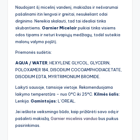
Naudojant šį micelinį vandenį, makiažas ir nešvarumai
pašalinami itin lengvai ir greitai, nesukeliant odai
dirginimo. Nereikia skalauti, tad tai idealiai tinka
skubantiems.
Garnier Micelair
puikiai tinka visiems
odos tipams ir neturi kvapiųjų medžiagų, todėl suteikia
malonų valymo pojūtį.
Priemonės sudėtis:
AQUA / WATER
, HEXYLENE GLYCOL, GLYCERIN,
POLOXAMER 184, DISODIUM COCOAMPHODIACETATE,
DISODIUM EDTA, MYRTRIMONIUM BROMIDE.
Laikyti sausoje, tamsioje vietoje. Rekomenduojama
laikymo temperatūra – nuo 0°C iki 25°C.
Kilmės šalis:
Lenkija.
Gamintojas:
L’OREAL.
Jei ieškote veiksmingo būdo, kaip prižiūrėti savo odą ir
pašalinti makiažą,
Garnier micelinis vanduo
bus puikus
pasirinkimas.